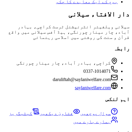
بیع کے ایک معاہدے کا حکم
دار الافتاء سیلانی
سیلانی ویلفیئر انٹرنیشنل ٹرسٹ کراچی، بہادر
آباد، چار مینار چورنگی، ہیڈ آفس سیلانی میں واقع
قرآن و سنت کی روشنی میں اسلامی رہنمائی
رابطہ
کراچی، بہادر آباد، چار مینار چورنگی
0337-1014071
daruliftah@saylaniwelfare.com
saylaniwelfare.com
اہم لنکس
سوال پوچھیں
فتاویٰ دیکھیں
کیٹیگریز
ہمارے بارے میں