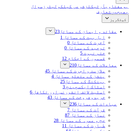
ہوم
فتاوی
آرٹیکلز
شرعی کیلکولیٹرز
سوال
بھیجیں
تعارف
کیٹگریز
عقائد و ایمان کے مسائل
23
اہل بیت کے مسائل
1
آخرت کے مسائل
0
توحید کے مسائل
0
ختم نبوت
5
قسموں کے احکام
12
معاملات کے مسائل
210
ملازمت و اجرت کے مسائل
45
پنشن کے متعلق مسائل
4
بینکنگ کے مسائل
25
اسٹاک ایکسچینج
3
اسٹیٹ لائف انشورنس اور تکافل
6
خریدوفروخت کے مسائل
43
عبادات کے مسائل
236
قرآت کے مسائل
7
نماز کے مسائل
87
حج و عمرہ کے مسائل
28
طہارت کے مسائل
11
زکوۃ کے مسائل
64