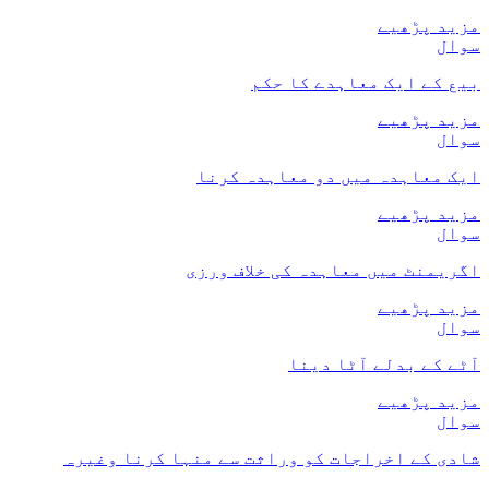
مزید پڑھیے
سوال
بیع کے ایک معاہدے کا حکم
مزید پڑھیے
سوال
ایک معاہدہ میں دو معاہدہ کرنا
مزید پڑھیے
سوال
اگریمنٹ میں معاہدہ کی خلاف ورزی
مزید پڑھیے
سوال
آٹے کے بدلے آٹا دینا
مزید پڑھیے
سوال
شادی کے اخراجات کو وراثت سے منہا کرنا وغیرہ