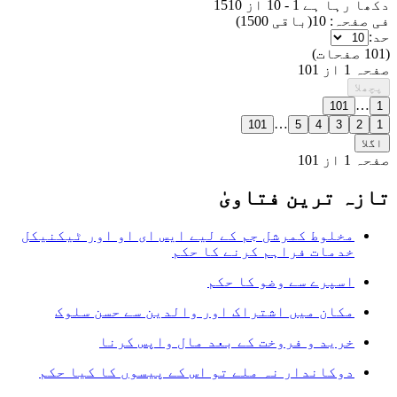
دکھا رہا ہے
1
-
10
از
1510
فی صفحہ:
10
(
باقی 1500
)
حد:
(
101
صفحات
)
صفحہ 1 از 101
پچھلا
…
101
1
…
101
5
4
3
2
1
اگلا
صفحہ 1 از 101
تازہ ترین فتاویٰ
مخلوط کمرشل جم کے لیے ایس ای او اور ٹیکنیکل
خدمات فراہم کرنے کا حکم
اسپرے سے وضو کا حکم
مکان میں اشتراک اور والدین سے حسن سلوک
خرید و فروخت کے بعد مال واپس کرنا
دوکاندار نہ ملے تو اس کے پیسوں کا کیا حکم