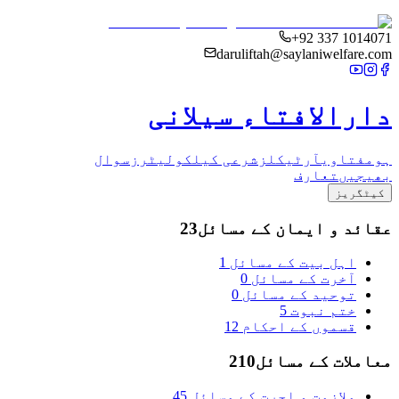
+92 337 1014071
daruliftah@saylaniwelfare.com
دارالافتاء سیلانی
ہوم
فتاوی
آرٹیکلز
شرعی کیلکولیٹرز
سوال
بھیجیں
تعارف
کیٹگریز
عقائد و ایمان کے مسائل
23
اہل بیت کے مسائل
1
آخرت کے مسائل
0
توحید کے مسائل
0
ختم نبوت
5
قسموں کے احکام
12
معاملات کے مسائل
210
ملازمت و اجرت کے مسائل
45