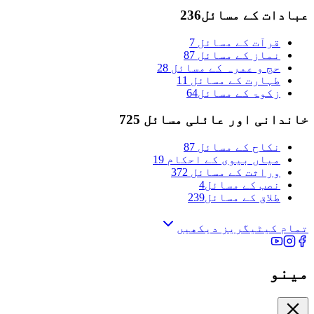
عبادات کے مسائل
236
قرآت کے مسائل
7
نماز کے مسائل
87
حج و عمرہ کے مسائل
28
طہارت کے مسائل
11
زکوۃ کے مسائل
64
خاندانی اور عائلی مسائل
725
نکاح کے مسائل
87
میاں بیوی کے احکام
19
وراثت کے مسائل
372
نصب کے مسائل
4
طلاق کے مسائل
239
تمام کیٹیگریز دیکھیں
مینو