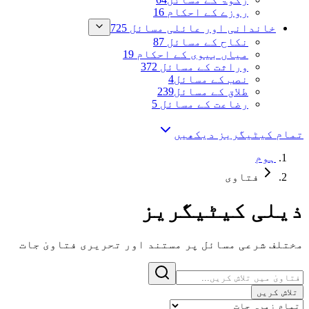
روزے کے احکام
16
خاندانی اور عائلی مسائل
725
نکاح کے مسائل
87
میاں بیوی کے احکام
19
وراثت کے مسائل
372
نصب کے مسائل
4
طلاق کے مسائل
239
رضاعت کے مسائل
5
تمام کیٹیگریز دیکھیں
ہوم
فتاوی
ذیلی کیٹیگریز
مختلف شرعی مسائل پر مستند اور تحریری فتاویٰ جات
تلاش کریں