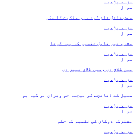
مزید پڑھیے
سوال
محض فائل نام لینے پر ملکیت کا حکم
مزید پڑھیے
سوال
مشاع غیر قابل تقسیم کا ہبہ کرنا
مزید پڑھیے
سوال
میں طلاق دی ،میں طلاق نہیں دی
مزید پڑھیے
سوال
سبیل کے ڈھانچے کو بیچنا جو ویران ہو گیا ہو
مزید پڑھیے
سوال
مشترکہ دوکان کی تقسیم کا حکم
مزید پڑھیے