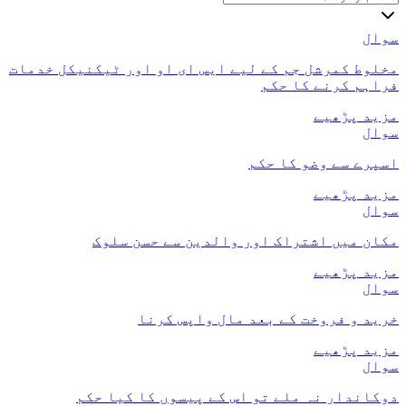
سوال
مخلوط کمرشل جم کے لیے ایس ای او اور ٹیکنیکل خدمات
فراہم کرنے کا حکم
مزید پڑھیے
سوال
اسپرے سے وضو کا حکم
مزید پڑھیے
سوال
مکان میں اشتراک اور والدین سے حسن سلوک
مزید پڑھیے
سوال
خرید و فروخت کے بعد مال واپس کرنا
مزید پڑھیے
سوال
دوکاندار نہ ملے تو اس کے پیسوں کا کیا حکم