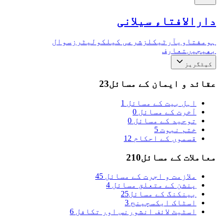
دارالافتاء سیلانی
ہوم
فتاوی
آرٹیکلز
شرعی کیلکولیٹرز
سوال
بھیجیں
تعارف
کیٹگریز
عقائد و ایمان کے مسائل
23
اہل بیت کے مسائل
1
آخرت کے مسائل
0
توحید کے مسائل
0
ختم نبوت
5
قسموں کے احکام
12
معاملات کے مسائل
210
ملازمت و اجرت کے مسائل
45
پنشن کے متعلق مسائل
4
بینکنگ کے مسائل
25
اسٹاک ایکسچینج
3
اسٹیٹ لائف انشورنس اور تکافل
6