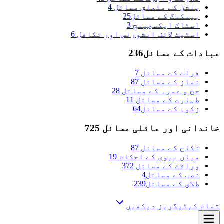
پنشن کے متعلق مسائل
4
بینکنگ کے مسائل
25
اسٹاک ایکسچینج
3
اسٹیٹ لائف انشورنس اور تکافل
6
عبادات کے مسائل
236
قرآت کے مسائل
7
نماز کے مسائل
87
حج و عمرہ کے مسائل
28
طہارت کے مسائل
11
زکوۃ کے مسائل
64
خاندانی اور عائلی مسائل
725
نکاح کے مسائل
87
میاں بیوی کے احکام
19
وراثت کے مسائل
372
نصب کے مسائل
4
طلاق کے مسائل
239
تمام کیٹیگریز دیکھیں