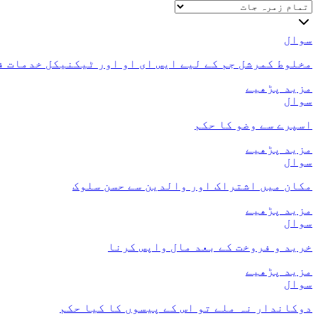
سوال
مخلوط کمرشل جم کے لیے ایس ای او اور ٹیکنیکل خدمات ف
مزید پڑھیے
سوال
اسپرے سے وضو کا حکم
مزید پڑھیے
سوال
مکان میں اشتراک اور والدین سے حسن سلوک
مزید پڑھیے
سوال
خرید و فروخت کے بعد مال واپس کرنا
مزید پڑھیے
سوال
دوکاندار نہ ملے تو اس کے پیسوں کا کیا حکم