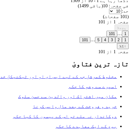
دکھا رہا ہے
1
-
10
از
1509
فی صفحہ:
10
(
باقی 1499
)
حد:
(
101
صفحات
)
صفحہ 1 از 101
پچھلا
…
101
1
…
101
5
4
3
2
1
اگلا
صفحہ 1 از 101
تازہ ترین فتاویٰ
مخلوط کمرشل جم کے لیے ایس ای او اور ٹیکنیکل خد
اسپرے سے وضو کا حکم
مکان میں اشتراک اور والدین سے حسن سلوک
خرید و فروخت کے بعد مال واپس کرنا
دوکاندار نہ ملے تو اس کے پیسوں کا کیا حکم
بیع کے ایک معاہدے کا حکم