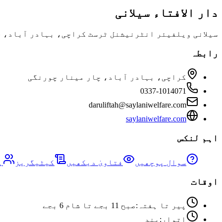
دار الافتاء سیلانی
سیلانی ویلفیئر انٹرنیشنل ٹرسٹ کراچی، بہادر آباد، چا
رابطہ
کراچی، بہادر آباد، چار مینار چورنگی
0337-1014071
daruliftah@saylaniwelfare.com
saylaniwelfare.com
اہم لنکس
سوال پوچھیں
فتاویٰ دیکھیں
کیٹیگریز
ہ
اوقات
پیر تا ہفتہ
:
صبح 11 بجے تا شام 6 بجے
اتوار
:
بند