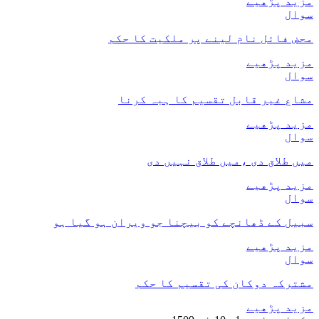
مزید پڑھیے
سوال
محض فائل نام لینے پر ملکیت کا حکم
مزید پڑھیے
سوال
مشاع غیر قابل تقسیم کا ہبہ کرنا
مزید پڑھیے
سوال
میں طلاق دی ،میں طلاق نہیں دی
مزید پڑھیے
سوال
سبیل کے ڈھانچے کو بیچنا جو ویران ہو گیا ہو
مزید پڑھیے
سوال
مشترکہ دوکان کی تقسیم کا حکم
مزید پڑھیے