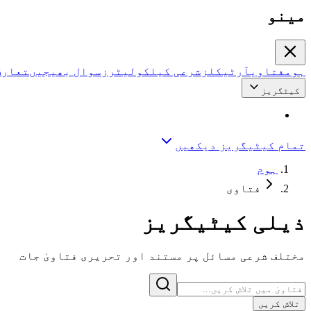
مینو
ہوم
فتاوی
آرٹیکلز
شرعی کیلکولیٹرز
سوال بھیجیں
تعارف
کیٹگریز
تمام کیٹیگریز دیکھیں
ہوم
فتاوی
ذیلی کیٹیگریز
مختلف شرعی مسائل پر مستند اور تحریری فتاویٰ جات
تلاش کریں