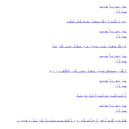
مزید پڑھیے
سوال
بیع کے ایک معاہدے کا حکم
مزید پڑھیے
سوال
ایک معاہدہ میں دو معاہدہ کرنا
مزید پڑھیے
سوال
اگریمنٹ میں معاہدہ کی خلاف ورزی
مزید پڑھیے
سوال
آٹے کے بدلے آٹا دینا
مزید پڑھیے
سوال
شادی کے اخراجات کو وراثت سے منہا کرنا وغیرہ