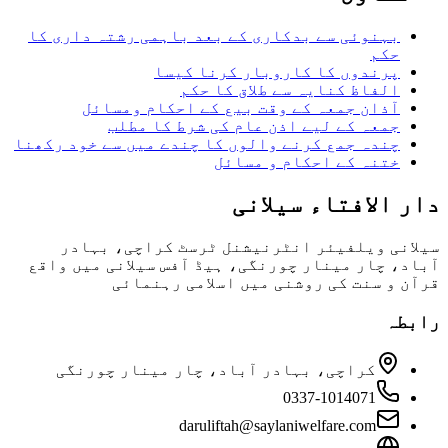
بہنوئی سے بدکاری کے بعد باہمی رشتہ داری کا
حکم
پرندوں کا کاروبار کرنا کیسا
الفاظ کنایہ سے طلاق کا حکم
آذان جمعہ کے وقت بیع کے احکام ومسائل
جمعہ کے لیے اذن عام کی شرط کا مطلب
چندہ جمع کرنے والوں کا چندے میں سے خود رکھنا
ختنہ کے احکام و مسائل
دار الافتاء سیلانی
سیلانی ویلفیئر انٹرنیشنل ٹرسٹ کراچی، بہادر
آباد، چار مینار چورنگی، ہیڈ آفس سیلانی میں واقع
قرآن و سنت کی روشنی میں اسلامی رہنمائی
رابطہ
کراچی، بہادر آباد، چار مینار چورنگی
0337-1014071
daruliftah@saylaniwelfare.com