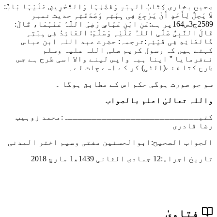
صحیح بخاری کِتَابُ الہِبَۃِ وَفَضْلِہَا وَالتَّحْرِیضِ عَلَیْہَا بَابٌ:
لاَ یَحِلُّ لِأَحَدٍ أَنْ یَرْجِعَ فِی ہِبَتِہِ وَصَدَقَتِہِ حدیث نمبر
2589ج3ص164پر ہے:عَنِ ابْنِ عَبَّاسٍ رَضِیَ اللَّہُ عَنْہُمَا، قَالَ:
قَالَ النَّبِیُّ صَلَّی اللہُ عَلَیْہِ وَسَلَّمَ: العَائِدُ فِی ہِبَتِہِ
کَالعَائِدِ فِی قَیْئِہِ:
ترجمہ: حضرت عبد اللہ ابن عباس
کہتے ہیں کہ رسول کریم صلی اللہ علیہ وسلم
نےفرمایا '' اپنا ہبہ واپس لینے والا اسی طرح ہے جس
طرح کتا قئے(الٹی) کر کے اسے چاٹ لے۔
سو جو صورت ہوگی حکم اس کے مطابق ہوگا ۔
واللہ تعالیٰ اعلم بالصواب
کتبـــــــــــــــــــــــــــہ:محمد زوہیب
رضا قادری
الجواب الصحیح:ابوالحسنین مفتی وسیم اختر المدنی
تاریخ اجراء:12 جمادی الثانی 1439ھ1 مارچ 2018
فتاویٰ