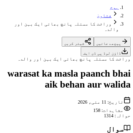
ہوم
فتاویٰ
وراثت کا مسئلہ پانچ بھائی ایک بہن اور
والدہ
پیچھے جائیں
شیئر کریں
ڈاؤن لوڈ پی ڈی ایف
وراثت کا مسئلہ پانچ بھائی ایک بہن اور والدہ
warasat ka masla paanch bhai
aik behan aur walida
تاریخ
:
11 مئی، 2026
مشاہدات:
158
حوالہ
:
1314
سوال