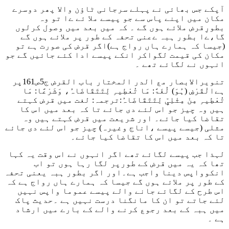
آپکے جس بھائی نے پہلے سرجانی ٹاؤن والا پھر دوسرے
مکان میں اپنے پاس سے جو پیسے ملا ئے ےا تو وہ
بطورِقرض ملائے ہوں گے ۔ کہ میں بعد میں وصول کرلوں
گا،ےا بطور ہبہ ےعنی تحفہ کے طور پر ملائے ہوں گے
(جیسا کہ ہمارے ہاں رواج ہے)اگر قرض کی صورت ہے تو
مکان کی قیمت لگواکر انکے پیسے ادا کئے جائیں گے جو
انہوں نے لگائے تھے ۔
تنویرالابصار مع الدر المختار باب القرض ج5ص161پر
ہے
الْقَرْضِ (ہُوَ) لُغَۃً: مَا تُعْطِیہِ لِتَتَقَاضَاہُ، وَشَرْعًا: مَا
تُعْطِیہِ مِنْ مِثْلِیٍّ لِتَتَقَاضَاہُ:
ترجمہ: لغت میں قرض کہتے
ہیں وہ چیز جو اس لئے دی جائے تا کہ بعد میں اس کا
تقاضا کیا جائے۔ اور شریعت میں قرض کہتے ہیں وہ
مثلی (جیسے پیسے ،اناج وغیرہ) چیز جو اس لئے دی جائے
تا کہ بعد میں اس کا تقاضا کیا جائے۔
لہذا جب پیسے لگائے تھے اگر انہوں نے اس وقت یہ کہا
تھا کہ یہ میں قرض کے طورپر لگا رہا ہوں تو اب
انکوواپس دینا واجب ہے۔اور اگر بطور ہبہ یعنی تحفہ
کے طور پر ملائے ہوں گے جیسا کہ ہمارے ہاں رواج ہے کہ
اس طرح کے لگائے جانے والے پیسے عموما واپس نہیں
لئے جاتے تو ان کا مانگنا درست نہیں ہے ۔حدیث پاک
میں ہبہ کے بعد رجوع کرنے والے کے بارے میں ارشاد
ہے ۔