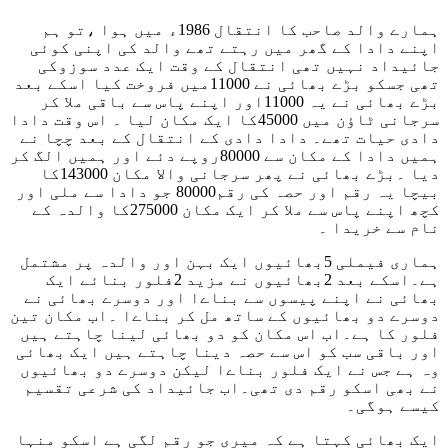
ہمارے والد صاحب کا انتقال 1986ء میں ہوا ،تو ہم
اپنے دادا کے گھر میں رہتے تھے والد کی اپنی کوئی
جائیداد نہیں تھی انتقال کے وقت ایک عدد سوزوکی
تھی جسکو بڑے بھائی نے 11000میں فروخت کیا اسکے بعد
بڑے بھائی نے یہ 11000اور اپنے پاس سے باقی ملا کر
سرجانی ٹاؤن میں 45000کا ایک مکان لیا ۔ اس وقت دادا
دادی حیات تھے۔ دادا دادی کے انتقال کے بعد چچا نے
ہمیں دادا کے مکان سے 80000روپے دئے اور ہمیں الگ کر
دیا ۔بڑے بھائی نے پھر سرجانی والا مکان 143000کا
بیچا یہ رقم اور حصہ کی رقم80000 جو دادا سے ملی اور
کچھ اپنے پاس سے ملا کر ایک مکان 275000کا والدہ کے
نام سے خریدا ۔
ہماری فیملی 5بھائیوں ایک بہن اور والدہ پر مشتمل
ہے۔اسکے بعد 2بھائیوں نے مزید 2فلور بنائے ایک
بھائی نے اپنے پیسوں سے بناےا اور دوسرے بھائی نے
دوسرے دو بھائیوں کے ساتھ مل کر بناےا ۔اب مکان تین
فلور کا ہے۔اب اس مکان کو دو بھائی لینا چاہتے ہیں
اور باقی سب کو اس سے حصہ دینا چاہتے ہیں ایک بھائی
وہ ہے جس نے ایک فلور بناےا لیکن دوسرے دو بھائیوں
نے بھی اسکو رقم دی تھی۔اب جائیداد کی شرعی تقسیم
کیسے ہوگی۔
ایک بھائی کہتا ہے کہ میری جو رقم لگی ہے اسکو منہا