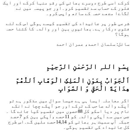
کرکے اسی طرح دوسرے بھائی کی رقم منہا کرکے اور ایک
فلور کے حساب سے تقسیم کرو۔اور جو پیسہ میں نے
لگاےا مجھے حصہ کے ساتھ واپس کرو۔
شرعی طور پر جائیداد کی تقسیم کیسے ہوگی اس کے لئے
فتوی درکار ہے۔بھائیوں بہن اور والدہ کا کتنا حصہ
ہوگا؟
سائل: سلمان احمد، عمران احمد
بِسْمِ اللہِ الرَّحْمٰنِ الرَّحِيْمِ
اَلْجَوَابُ بِعَوْنِ الْمَلِکِ الْوَھَّابِ اَللّٰھُمَّ
ھِدَايَةَ الْحَقِّ وَ الصَّوَابِ
اگر معاملہ ایسا ہی ہے جیسا سوال میں مذکور ہے تو
آپکے والد صاحب کے ترکے اور جو آپکے چچا نے انکے
نام پر دیا اسکو کل 88حصوں میں تقسیم کیا جائے گا ۔
جس میں سے آپکی والدہ کو 11حصے ،آپکی بہن کو 7حصے
جبکہ آپ سمیت ہر بھائی کو 14,14حصے ملیں گے۔اس طرح
کل جائیداد کی تقسیم ہوگی۔