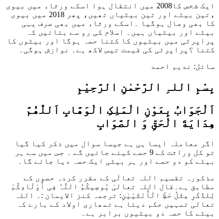
ایک شخص کا2008 میں انتقال ہوا اسکے ورثاء میں بیوی
،تین بیٹے اور تین بیٹیاں تھیں، پھر 2018 میں بیوی
کا بھی وصال ہوگیا ۔اسکے ورثاء میں بھی صرف یہی
بیٹے اور بیٹیاں ہیں۔ اسلام کی رو سے بتائیں کہ
پراپرٹی میں بیٹیوں کا کتنا حصہ ہوگا اور بیٹوں کا
کتنا ؟پراپرٹی کی قیمت تیس لاکھ ہے۔ نوازش ہوگی۔
سائل: ندیم احمد
بِسْمِ اللہِ الرَّحْمٰنِ الرَّحِيْمِ
اَلْجَوَابُ بِعَوْنِ الْمَلِکِ الْوَھَّابِ اَللّٰھُمَّ
ھِدَايَةَ الْحَقِّ وَ الصَّوَابِ
اگر معاملہ ایسا ہی ہے جیسا سوال میں ذکر کیا گیا
تو کل وراثت کے 9 حصے کیئے جائیں گے ۔ جس میں سے ہر
بیٹے کو دو حصے اور ہر بیٹی ایک حصہ دیا جائے گا۔
مذکورہ تقسیم اللہ تعالٰی کے مقرر کردہ حصوں کے
مطابق ہے۔
قال اللہ تعالیٰ یُوصِیکُمُ اللَّہُ فِی أَوْلَادِکُمْ
لِلذَّکَرِ مِثْلُ حَظِّ الْأُنْثَیَیْنِ:
ترجمہ کنز الایمان :۔ اللہ
تعالی تمہیں حکم دیتا ہے تمھاری اولاد کے بارے کہ
بیٹے کا حصہ دو بیٹیوں برابر ہے۔