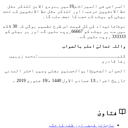
السراجی فی المیراث ص19میں ہے
ومع الابن للذکر مثل
حظ الانثیین
ترجمہ: او
ر للذکر مثل حظ الانثیین
کے تحت
بیٹی کو بیٹے کے حصے کا نصف ملے گا۔
نوٹ:جائیداد کی کل قیمت اس طرح تقسیم ہوگی کہ 30 لاکھ
میں سے ہر بیٹے کو 66667روپے ملیں گے اور ہر بیٹی کو
333333 روپے ملیں گے۔
واللہ تعالیٰ اعلم بالصواب
کتبـــــــــــــــــــــــــــہ:محمد زوہیب
رضا قادری
الجواب الصحیح:ابوالحسنین مفتی وسیم اختر المدنی
تاریخ اجراء:
13 جمادی الاول 1440 ھ/19 جنوری 2019 ء
فتاویٰ
ناجائز قبضہ اور ظلم کا حکم