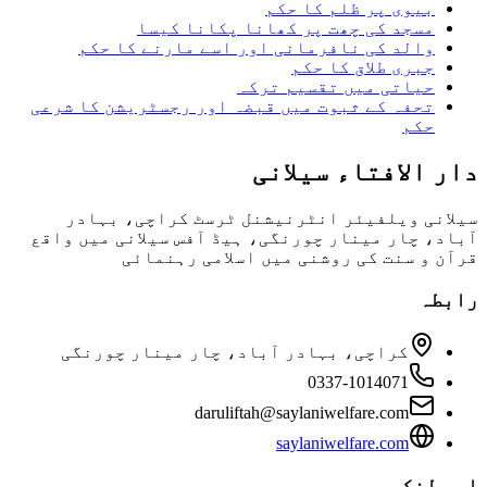
بیوی پر ظلم کا حکم
مسجد کی چھت پر کھانا پکانا کیسا
والد کی نافرمانی اور اسے مارنے کا حکم
جبری طلاق کا حکم
حیاتی میں تقسیم ترکہ
تحفہ کے ثبوت میں قبضہ اور رجسٹریشن کا شرعی
حکم
دار الافتاء سیلانی
سیلانی ویلفیئر انٹرنیشنل ٹرسٹ کراچی، بہادر
آباد، چار مینار چورنگی، ہیڈ آفس سیلانی میں واقع
قرآن و سنت کی روشنی میں اسلامی رہنمائی
رابطہ
کراچی، بہادر آباد، چار مینار چورنگی
0337-1014071
daruliftah@saylaniwelfare.com
saylaniwelfare.com
اہم لنکس