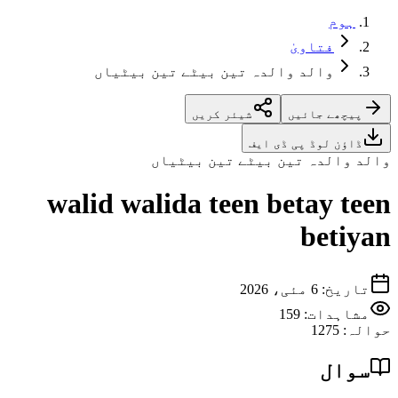
ہوم
فتاویٰ
والد والدہ تین بیٹے تین بیٹیاں
پیچھے جائیں
شیئر کریں
ڈاؤن لوڈ پی ڈی ایف
والد والدہ تین بیٹے تین بیٹیاں
walid walida teen betay teen
betiyan
تاریخ
:
6 مئی، 2026
مشاہدات:
159
حوالہ
:
1275
سوال