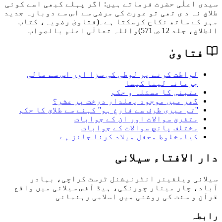
سیدی اعلٰی حضرت فرماتے ہیں: اگر پہلے کبھی اسے کوئی
طلاق نہ د ی تھی تو عورت کی مرضی سے اس سے دوبارہ جدید
مہر کے ساتھ نکاح کرسکتا ہے۔
(فتاویٰ رضویہ، کتاب
الطلاق، جلد 12 ص 571)
واللہ تعالٰی اعلم بالصواب
فتاویٰ
لواطت کرنے پر لوطی کی سزا اور اس سے مالی
جرمانہ لینا کیسا
متبنی کا مسئلہ و حکم
گھر میں موجود پھلدار درخت پر عشر؟
''تم میری طرف سے فارغ ہو'' کہنے سے طلاق کا حکم
متفرق سوالات اور ان کے جوابات
مختلف پانچ سوالات كے جوابات
کیامخلوط محفل میلاد کرنا جائز ہے
دار الافتاء سیلانی
سیلانی ویلفیئر انٹرنیشنل ٹرسٹ کراچی، بہادر
آباد، چار مینار چورنگی، ہیڈ آفس سیلانی میں واقع
قرآن و سنت کی روشنی میں اسلامی رہنمائی
رابطہ