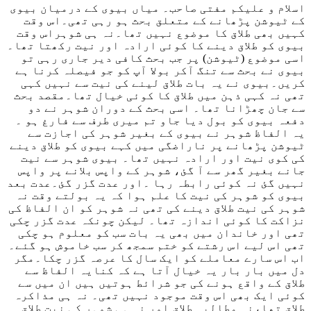
اسلام و علیکم مفتی صاحب۔ میاں بیوی کے درمیان بیوی
کے ٹیوشن پڑھانے کے متعلق بحث ہو رہی تھی۔اس وقت
کہیں بھی طلاق کا موضوع نہیں تھا۔نہ ہی شوہراس وقت
بیوی کو طلاق دینے کا کوئی ارادہ اور نیت رکھتا تھا۔
اسی موضوع (ٹیوشن) پر جب بحث کافی دیر جاری رہی تو
بیوی نے بحث سے تنگ آکر بولا آپ کو جو فیصلہ کرنا ہے
کریں۔بیوی نے یہ بات طلاق لینے کی نیت سے نہیں کہی
تھی نہ کہی ذہن میں طلاق کا کوئی خیال تھا۔مقصد بحث
سے جان چھڑانا تھا۔ اسی بحث کے دوران شوہر نے دو
دفعہ بیوی کو بول دیا جاو تم میری طرف سے فارغ ہو ۔
یہ الفاظ شوہر نے بیوی کے بغیر شوہر کی اجازت سے
ٹیوشن پڑھانے پر ناراضگی میں کہے بیوی کو طلاق دینے
کی کوی نیت اور ارادہ نہیں تھا۔ بیوی شوہر سے نیت
جانے بغیر گھر سے آ گئ، شوہر کے واپس بلانے پر واپس
نہیں گئ نہ کوئی رابطہ رہا ۔اور عدت گزر گئ۔عدت بعد
بیوی کو شوہر کی نیت کا علم ہوا کہ یہ بولتے وقت نہ
شوہر کی نیت طلاق دینے کی تھی نہ شوہر کو ان الفاظ کی
نزاکت کا کوئی اندازہ تھا۔ لیکن چونکہ عدت گزر چکی
تھی اور خاندان میں بھی یہ بات سب کو معلوم ہو چکی
تھی اس لیے اس رشتے کو ختم سمجھ کر سب خاموش ہو گئے۔
اب اس سارے معاملے کو ایک سال کا عرصہ گزر چکا۔مگر
دل میں بار بار یہ خیال آتا ہے کہ کنایہ الفاظ سے
طلاق کے واقع ہونے کی جو شرائط ہوتیں ہیں ان میں سے
کوئی ایک بھی اس وقت موجود نہیں تھی۔ نہ ہی مذاکرہ
طلاق تھا،نہ مطالبہ طلاق اور نہ ہی شوہر کی نیت طلاق