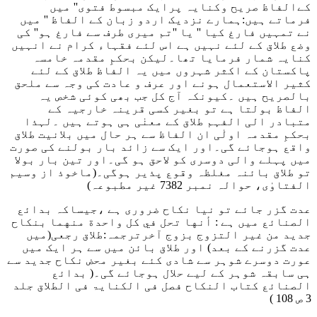
کےالفاظ صریح وکنایہ پرایک مبسوط فتوى'' میں
فرماتے ہیں:ہمارے نزدیک اردو زبان کے الفاظ '' میں
نے تمہیں فارغ کیا '' یا ''تم میری طرف سے فارغ ہو'' کی
وضع طلاق کے لئے نہیں ہے اس لئے فقہاء کرام نے انہیں
کنایہ شمار فرمایا تھا۔لیکن بحکمِ مقدمہ خامسہ
پاکستان کے اکثر شہروں میں یہ الفاظ طلاق کے لئے
کثیر الاستعمال ہونے اور عرف و عادت کی وجہ سے ملحق
بالصریح ہیں ۔کیونکہ آج کل جب بھی کوئی شخص یہ
الفاظ بولتا ہے تو بغیر کسی قرینہ خارجیہ کے
متبادر الی الفہم طلاق کے معنٰی ہی ہوتے ہیں ۔لہذا
بحکمِ مقدمہ اولٰی ان الفاظ سے ہر حال میں بلانیت طلاق
واقع ہوجائے گی۔اور ایک سے زائد بار بولنے کی صورت
میں پہلے والی دوسری کو لاحق ہو گی۔اور تین بار بولا
تو طلاق بائنہ مغلظہ وقوع پذیر ہوگی۔
(ماخوذ از وسیم
الفتاوٰی، حوالہ نمبر 7382 غیر مطبوعہ)
عدت گزر جائے تو نیا نکاح ضروری ہے ،جیساکہ بدائع
الصنائع میں ہے :
أنها تحل في كل واحدة منهما بنكاح
جديد من غير التزوج بزوج آخرترجمہ:طلاق رجعی
(میں
عدت گزرنے کے بعد)
اور طلاق بائن میں سے ہر ایک میں
عورت دوسرے شوہر سے شادی کئے بغیر محض نکاح جدید سے
ہی سابقہ شوہر کے لیے حلال ہوجائے گی۔
(
بدائع
الصنائع کتاب النکاح فصل فی الکنایۃ فی الطلاق جلد
3 ص 108 )