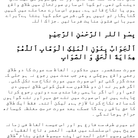
دینے کی تھی۔تو کیا اس ساری صورتحال میں طلاق واقع
ہوی یا نکاح قائم ہے۔بیوی اس سارے معاملے میں کہیں
گناہگار تو نہیں ہو گی۔شرعی حکم کیا بنتا ہے؟براے
مہربانی فتویٰ عنایت فرمائیں ۔جزاک اللہ
بِسْمِ اللہِ الرَّحْمٰنِ الرَّحِيْمِ
اَلْجَوَابُ بِعَوْنِ الْمَلِکِ الْوَھَّابِ اَللّٰھُمَّ
ھِدَايَةَ الْحَقِّ وَ الصَّوَابِ
صورت مستفسرہ میں مذکورہ الفاظ سے عورت کا دو طلاق
رجعی واقع ہوچکی ، پھر جب عدت میں رجوع نہ ہو حتٰی کہ
عدت گزر گئی تو اس صورت میں عورت نکاح سے نکل گئی۔
اگر شوہر نے ان دو طلاقوں سے قبل کوئی طلاق نہیں دی
تھی اور اب اگر
باہمی رضامندی سے
دونوں رجوع کرنا
چاہتے ہیں تو اس صورت میں نئے حق مہراور نئے گواہوں
کے ساتھ نکاح کرنا لازم ہے، لیکن آئندہ فقط ایک طلاق
کا حق باقی رہے گا جسکے بعد عورت حرمتِ مغلظہ کیساتھ
حرام ہوجائے گی ۔
تم میری طرف سے فارغ ہو اور اس جیسے الفاظ فی زمانہ
صریح ہیں اس سلسلے میں فقیہ العصر ، تاج الفقہاء
مفتی وسیم اختر المدنی اپنے مبسوط فتوٰی بنام ''طلاق