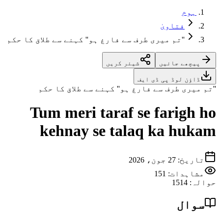
ہوم
فتاویٰ
''تم میری طرف سے فارغ ہو'' کہنے سے طلاق کا حکم
پیچھے جائیں
شیئر کریں
ڈاؤن لوڈ پی ڈی ایف
''تم میری طرف سے فارغ ہو'' کہنے سے طلاق کا حکم
Tum meri taraf se farigh ho
kehnay se talaq ka hukam
تاریخ
:
27 جون، 2026
مشاہدات:
151
حوالہ
:
1514
سوال