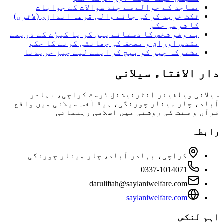
مساجد کے حوالے سے چند سوالات کے جوابات
ٹکٹ خرید کر کی جانے والی قرعہ اندازی (لاٹری)
کا شرعی حکم
بے وضو شخص کا دستانے پہن کر یا کپڑے کے ذریعے
مقدس اوراق و مصحف کی چھانٹی کرنے کا حکم
مشترکہ چیز کو بیچ کر اپنے لیے چیز خریدنا
دار الافتاء سیلانی
سیلانی ویلفیئر انٹرنیشنل ٹرسٹ کراچی، بہادر
آباد، چار مینار چورنگی، ہیڈ آفس سیلانی میں واقع
قرآن و سنت کی روشنی میں اسلامی رہنمائی
رابطہ
کراچی، بہادر آباد، چار مینار چورنگی
0337-1014071
daruliftah@saylaniwelfare.com
saylaniwelfare.com
اہم لنکس