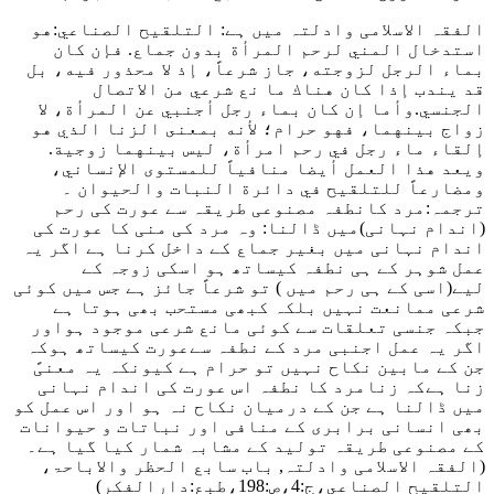
الفقہ الاسلامی وادلتہ میں ہے: التلقيح الصناعي
:هو
استدخال المني لرحم المرأة بدون جماع. فإن كان
بماء الرجل لزوجته، جاز شرعاً، إذ لا محذور فيه، بل
قد يندب إذا كان هناك ما نع شرعي من الاتصال
الجنسي.وأما إن كان بماء رجل أجنبي عن المرأة، لا
زواج بينهما، فهو حرام؛ لأنه بمعنى الزنا الذي هو
إلقاء ماء رجل في رحم امرأة، ليس بينهما زوجية.
ويعد هذا العمل أيضا منافياً للمستوى الإنساني،
ومضارعاً للتلقيح في دائرة النبات والحيوان
۔
ترجمہ:مرد کانطفہ مصنوعی طریقہ سے عورت کی رحم
(اندام نہانی)میں ڈالنا: وہ مرد کی منی کا عورت کی
اندام نہانی میں بغیر جماع کے داخل کرنا ہے اگر یہ
عمل شوہر کے ہی نطفہ کیساتھ ہو اسکی زوجہ کے
لیے(اسی کے ہی رحم میں ) تو شرعاً جائز ہے جس میں کوئی
شرعی ممانعت نہیں بلکہ کبھی مستحب بھی ہوتا ہے
جبکہ جنسی تعلقات سے کوئی مانع شرعی موجود ہواور
اگر یہ عمل اجنبی مرد کے نطفہ سےعورت کیساتھ ہوکہ
جن کے مابین نکاح نہیں تو حرام ہے کیونکہ یہ معنیً
زنا ہےکہ زنامرد کا نطفہ اس عورت کی اندام نہانی
میں ڈالنا ہے جن کے درمیان نکاح نہ ہو اور اس عمل کو
بھی انسانی برابری کے منافی اور نباتات و حیوانات
کے مصنوعی طریقہ تولید کے مشابہ شمار کیا گیا ہے۔
(الفقہ الاسلامی وادلتہ, باب سابع الحظر والاباحۃ،
التلقيح الصناعي،ج:4،ص:198،طبع:دارالفکر)