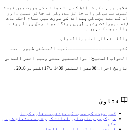
خلاصہ یہ ہے کہ شرائط کے پائے جا نے کی صورت میں ٹیسٹ
ٹیوب بے بی کرواناجا ئز ہے،وگر نہ جائز نہیں ۔اور
اس کے بعد بچے کی پیدائش کی صورت میں تمام احکامات
(نسب ،وراثت وغیرہ)وہی ہونگے جو نارمل پیدا ہونے
والے بچے کے ہیں ۔
واللہ تعالی اعلم باالصواب
کتبـــــــــــــــــہ:عبد المصطفی ظہور احمد
الجواب الصحیح:ابوالحسنین مفتی وسیم اختر المدنی
تاریخ اجراء:
08صفر المظفر 1439 ھ/17اکتوبر 2018ء
فتاویٰ
کسی مؤذن کو مسجد کی مؤذنی سے فارغ کرنا
بروکری، رعایت اور امانت کی رقم سے متعلق شرعی
حکم
کمیشن لینا کیسا اور اس کا حکم