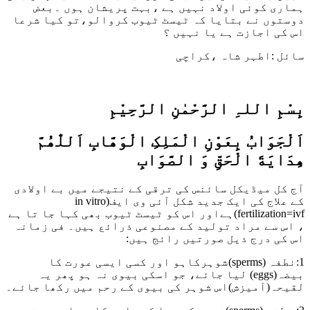
ہماری کوئی اولاد نہیں ہے ،بہت پریشان ہوں ۔بعض
دوستوں نے بتایا کہ ٹیسٹ ٹیوب کروالو،تو کیا شرعا
اس کی اجازت ہے یا نہیں ؟
سائل :اطہر شاہ ،کراچی
بِسْمِ اللہِ الرَّحْمٰنِ الرَّحِيْمِ
اَلْجَوَابُ بِعَوْنِ الْمَلِکِ الْوَھَّابِ اَللّٰھُمَّ
ھِدَايَةَ الْحَقِّ وَ الصَّوَابِ
آج کل میڈیکل سائنس کی ترقی کے نتیجے میں بے اولادی
کے علاج کی ایک جدید شکل آئی وی ایف(in vitro
fertilization=ivf)ہےاور اس کو ٹیسٹ ٹیوب بھی کہا جا تا ہے
، اس سے مراد تولید کے مصنوعی ذرائع ہیں۔ فی زمانہ
اس کی درج ذیل صورتیں رائج ہیں:
1:نطفہ (sperms)شوہرکاہو اور کسی ایسی عورت کا
بیضہ(eggs) لیا جائے، جو اسکی بیوی نہ ہو پھر یہ
لقیحہ(آمیزش)اس شوہر کی بیوی کے رحم میں رکھا جائے۔