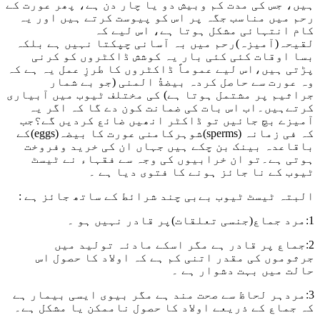
ہیں، جس کی مدت کم وبیش دو یا چار دن ہے، پھر عورت کے
رحم میں مناسب جگہ پر اس کو پیوست کرتے ہیں اور یہ
کام انتہائی مشکل ہوتا ہے، اس لیے کہ
لقیحہ(آمیزہ)رحم میں بہ آسانی چپکتا نہیں ہے بلکہ
بسا اوقات کئی کئی بار یہ کوشش ڈاکٹروں کو کرنی
پڑتی ہیں،اس لیے عموماً ڈاکٹروں کا طرزِ عمل یہ ہے کہ
وہ عورت سے حاصل کردہ بیضةُ المنی (جو بے شمار
جراثیم پر مشتمل ہوتا ہے) کی مختلف ٹیوب میں آبیاری
کرتےہیں۔اب اس بات کی ضمانت کون دے گا کہ اگر یہ
آمیزے بچ جائیں تو ڈاکٹر انھیں ضائع کردیں گے؟جب
کہ فی زمانہ (sperms)شوہرکامنی عورت کا بیضہ(eggs)کے
باقاعدہ بینک بن چکے ہیں جہاں ان کی خرید وفروخت
ہوتی ہے۔تو ان خرابیوں کی وجہ سے فقہاء نے ٹیسٹ
ٹیوب کے نا جائز ہونے کا فتوی دیا ہے ۔
البتہ ٹیسٹ ٹیوب بےبی چند شرائط کے ساتھ جائز ہے :
1:مرد جماع(جنسی تعلقات)پر قادر نہیں ہو ۔
2:جماع پر قادر ہے مگر اسکے مادئہ تولید میں
جرثوموں کی مقدر اتنی کم ہے کہ اولاد کا حصول اس
حالت میں بہت دشوار ہے ۔
3:مردہر لحاظ سے صحت مند ہے مگر بیوی ایسی بیمار ہے
کہ جماع کے ذریعے اولاد کا حصول ناممکن یا مشکل ہے۔