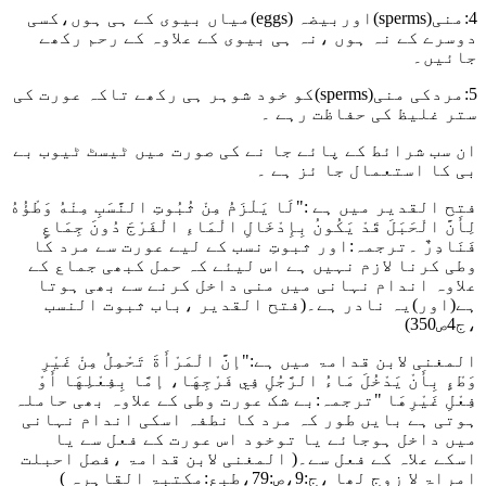
4:منی(sperms)اوربیضہ (eggs)میاں بیوی کے ہی ہوں،کسی
دوسرے کے نہ ہوں ،نہ ہی بیوی کے علاوہ کے رحم رکھے
جائیں۔
5:مردکی منی(sperms)کو خود شوہر ہی رکھے تاکہ عورت کی
ستر غلیظ کی حفاظت رہے ۔
ان سب شرائط کے پائے جا نے کی صورت میں ٹیسٹ ٹیوب بے
بی کا استعمال جا ئز ہے ۔
فتح القدیر میں ہے
:"لَا يَلْزَمُ مِنْ ثُبُوتِ النَّسَبِ مِنْهُ وَطْؤُهُ
لِأَنَّ الْحَبَلَ قَدْ يَكُونُ بِإِدْخَالِ الْمَاءِ الْفَرْجَ دُونَ جِمَاعٍ
فَنَادِرٌ
۔ترجمہ:اور ثبوتِ نسب کے لیے عورت سے مرد کا
وطی کرنا لازم نہیں ہے اس لیئے کہ حمل کبھی جماع کے
علاوہ اندام نہانی میں منی داخل کرنے سے بھی ہوتا
ہے(اور)یہ نادر ہے۔
(فتح القدیر ،باب ثبوت النسب
،ج4ص350)
المغنی لابن قدامۃ میں ہے:
"إنَّ الْمَرْأَةَ تَحْمِلُ مِنْ غَيْرِ
وَطْءٍ بِأَنْ يَدْخُلَ مَاءُ الرَّجُلِ فِي فَرْجِهَا، إمَّا بِفِعْلِهَا أَوْ
فِعْلِ غَيْرِهَا
"ترجمہ:بے شک عورت وطی کے علاوہ بھی حاملہ
ہوتی ہے بایں طور کہ مرد کا نطفہ اسکی اندام نہانی
میں داخل ہوجائے یا توخود اس عورت کے فعل سے یا
اسکے علاہ کے فعل سے۔
( المغنی لابن قدامۃ ،فصل احبلت
امراۃ لا زوج لھا ،ج:9،ص:79،طبع:مکتبۃ القاہرہ )