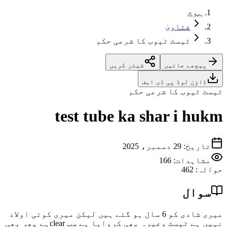
ہوم
فتاویٰ
ٹیسٹ ٹیوب کا شرعی حکم
پیچھے جائیں
شیئر کریں
ڈاؤن لوڈ پی ڈی ایف
ٹیسٹ ٹیوب کا شرعی حکم
test tube ka shar i hukm
تاریخ
:
29 دسمبر، 2025
مشاہدات:
166
حوالہ
:
462
سوال
میری شادی کو 6 سال ہو گئے ہیں لیکن میری کوئی اولاد
نہیں ہے ٹیسٹ وغیرہ بھی کروایا ہے سب clearہے پھر بھی