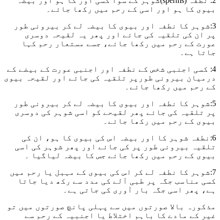
2: نطفہ (sperms)شوہر کے سوا کسی اور کا ہو اور بیضہ
بیوی کا ہو اور اسی کے رحم میں رکھا جائے۔
3:شوہر کا نطفہ اور بیوی کا بیضہ لے کر بیرونی طور
پر ان کی تلقیہ کی جائے اور پھر یہ لقیحہ دوسری
عورت کے رحم میں رکھا جائے، جسے مستعار رحم کہا
جاتا ہے۔
4: کسی اجنبی شخص کے نطفہ اور اجنبی عورت کے بیضے کے
درمیان بیرونی طورپر تلقیہ کی جائے اور لقیحہ بیوی
کے رحم میں رکھا جائے۔
5:شوہر کا نطفہ اور بیوی کا بیضہ لے کر بیرونی طور
پر تلقیہ کی جائے پھر لقیحے کو اسی شوہر کی دوسری
بیوی کے رحم میں رکھا جائے۔
6:نطفہ شوہر کا اور بیضہ اس کی بیوی کا ہو، ان کی
تلقیہ بیرونی طور پر کی جائے اور پھر شوہر کی اسی
بیوی کے رحم میں رکھا جائے جس کا بیضہ لیاگیا ۔
7:شوہر کا نطفہ لے کر اس کی بیوی کے مہبل یا رحم میں
کسی مناسب جگہ پر طبی آلے کی مدد سے رکھ دیا جاتا
ہے، پھر اسی جگہ بار آوری کی جاتی ہے۔
مذکورہ بالا صورتوں میں سے پہلی پانچ صورتوں میں تو
غیر کے مادے کا باہم اختلاط یا اجنبیہ کے رحم سے