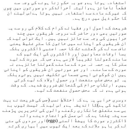
استفادہ ہوتا ہے، جو بہ حکمِ زنا ہونے کی وجہ سے
قطعاً ناجائز ہے،البتہ آخرالذکر دو صورتوں میں چوں
کہ غیرکے مادے سے استفادہ نہیں ہوتا ہےاس لیئے ان
کا حکم ذیل میں درج ہے۔
شریعت کے اصول اور فقہائے کرام کے کلام کی رو سے یہ
صورتیں بھی دور حاضر کے مروجہ طریقوں میں چند
خرابیوں کی وجہ سے جائز نہیں ہیں۔ ایک تواس لیے کہ
ان طریقوں کو اپنانے میں خاتون کا سترِ غلیظ یعنی
ناف سے لے کر گھٹنے تک کا حصہ اجنبی ڈاکٹروں بلکہ
بسا اوقات معاونین اور ڈاکٹروں کی ایک ٹیم کے
سامنے کھولنا تقریباً لازمی ہے، جب کہ عورت کے لیے
ستر کا یہ حصہ نہ مرد کے سامنے کھولنا جائزہے، نہ
عورت کے سامنے۔ اور جو عورتیں ان طریقوں کو اپناتی
ہیں ان کوکوئی ایسی جسمانی تکلیف نہیں ہوتی،بلکہ
یہ تو محض جلبِ منفعت اور حصولِ اولاد کے لیے کرتی
ہیں، ارتکابِ حرام کی گنجائش ضرورتِ شدیدہ کے وقت
ہوتی ہے، نہ کہ محض حصول منفعت کے لیے۔
دوسری خرابی یہ ہے کہ اختلاطِ نسب (جس کی شریعت نے بہت
تاکید کی ہے)کا اندیشہ ہے، اس لیے کہ ٹیسٹ ٹیوب بے
بی سے متعلق جانکاری رکھنے والوں کی تحریریں پڑھنے
سے پتہ چلتا ہے کہ اس عمل کو انجام دینے والے
ڈاکٹرز، عورت کا بیضةُ المنی (eggs)اور مردوں کی منی
لے کر باہم ملانے کے بعد ایک ٹیوب میں آبیاری کرتے