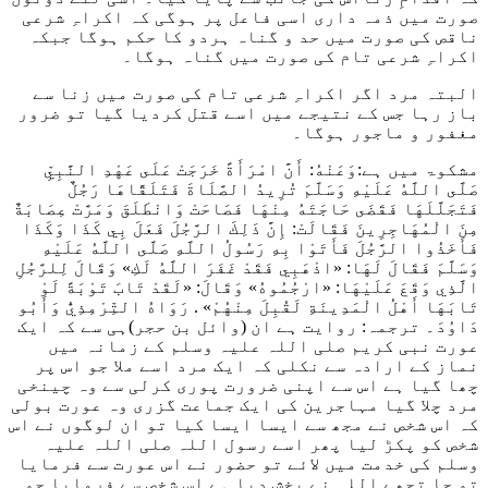
صورت میں ذمہ داری اسی فاعل پر ہوگی کہ اکراہِ شرعی
ناقص کی صورت میں حد و گناہ ہردو کا حکم ہوگا جبکہ
اکراہِ شرعی تام کی صورت میں گناہ ہوگا۔
البتہ مرد اگر اکراہِ شرعی تام کی صورت میں زنا سے
باز رہا جس کے نتیجے میں اسے قتل کردیا گیا تو ضرور
مغفور و ماجور ہوگا۔
مشکوۃ میں ہے:
وَعَنْهُ: أَنَّ امْرَأَةً خَرَجَتْ عَلَى عَهْدِ النَّبِيِّ
صَلَّى اللَّهُ عَلَيْهِ وَسَلَّمَ تُرِيدُ الصَّلَاةَ فَتَلَقَّاهَا رَجُلٌ
فَتَجَلَّلَهَا فَقَضَى حَاجَتَهُ مِنْهَا فَصَاحَتْ وَانْطَلَقَ وَمَرَّتْ عِصَابَةٌ
مِنَ الْمُهَاجِرِينَ فَقَالَتْ: إِنَّ ذَلِكَ الرَّجُلَ فَعَلَ بِي كَذَا وَكَذَا
فَأَخَذُوا الرَّجُلَ فَأَتَوْا بِهِ رَسُولُ اللَّهِ صَلَّى اللَّهُ عَلَيْهِ
وَسَلَّمَ فَقَالَ لَهَا: «اذْهَبِي فَقَدْ غَفَرَ اللَّهُ لَكِ» وَقَالَ لِلرَّجُلِ
الَّذِي وَقَعَ عَلَيْهَا: «ارْجُمُوهُ» وَقَالَ: «لَقَدْ تَابَ تَوْبَةً لَوْ
تَابَهَا أَهْلُ الْمَدِينَةِ لَقُبِلَ مِنْهُمْ» . رَوَاهُ التِّرْمِذِيُّ وَأَبُو
دَاوُدَ
۔ ترجمہ: روایت ہے ان (وائل بن حجر)ہی سے کہ ایک
عورت نبی کریم صلی اللہ علیہ وسلم کے زمانہ میں
نماز کے ارادہ سے نکلی کہ ایک مرد اسے ملا جو اس پر
چھا گیا ہے اس سے اپنی ضرورت پوری کرلی سے وہ چینخی
مرد چلا گیا مہاجرین کی ایک جماعت گزری وہ عورت بولی
کہ اس شخص نے مجھ سے ایسا ایسا کیا تو ان لوگوں نے اس
شخص کو پکڑ لیا پھر اسے رسول اللہ صلی اللہ علیہ
وسلم کی خدمت میں لائے تو حضور نے اس عورت سے فرمایا
تو جا تجھے اللہ نے بخش دیا ہے اس شخص سے فرمایا جو