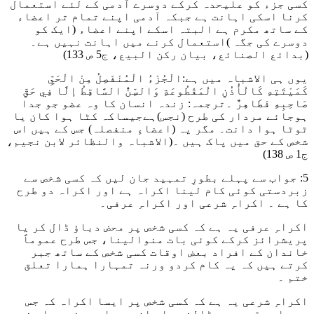
کسی جزء کو علیحدہ کرکے دوسرے آدمی کے لئے استعمال
کرنا اسکی اہانت ہے جبکہ آدمی اپنے تمام تر اعضاء
کے ساتھ مکرم ہے البتہ اسکے اپنے اعضاء (ایک کو
دوسرے کی جگہ )استعمال کرنے میں اہانت نہیں ہے۔
(بدائع الصنائع، بیان رکن البیع، ج5 ص 133)
یوں ہی الاشباہ میں ہے
:الْجُزْءُ الْمُنْفَصِلُ مِنْ الْحَيِّ
كَمَيْتَتِهِ كَالْأُذُنِ الْمَقْطُوعَةِ وَالسِّنُّ السَّاقِطُ إلَّا فِي حَقِّ
صَاحِبِهِ فَطَاهِرٌ
۔ترجمہ: زندہ انسان کا وہ عضو جو جدا
ہوجائے مردار کی طرح (نجس)ہےجیساکہ کٹا ہوا کان یا
ٹوٹا ہوا دانت۔ مگر یہ (اعضاءِ منفصلہ) جس کے ہیں اس
شخص کے حق میں پاک ہیں ۔
(الاشباہ والنظائر لابن نجیم،
ج1 ص 138)
5: جواب سے پہلے بطورِ تمہید جان لیں کہ کسی شخص سے
زبردستی کوئی کام لینا اکراہ ہے اور اکراہ دو طرح
کا ہے ۔ اکراہِ شرعی اور اکراہِ عرفی۔
اکراہِ عرفی یہ ہے کہ کسی شخص پر محض دباؤ ڈال کر یا
پریشرائز کرکے کوئی بات منوالینا، جس طرح عموماً
خاندان کے افراد بعض اوقات کسی شخص کے ساتھ جبر
کرتے ہیں کہ یہ کام کردو ورنہ تمہارا ہمارا تعلق
ختم ۔
اکراہِ شرعی یہ ہے کہ کسی شخص پر ایسا اکراہ کہ جس
میں اسے قید میں ڈالنے یا جان سے مار دینے ،یا عضو