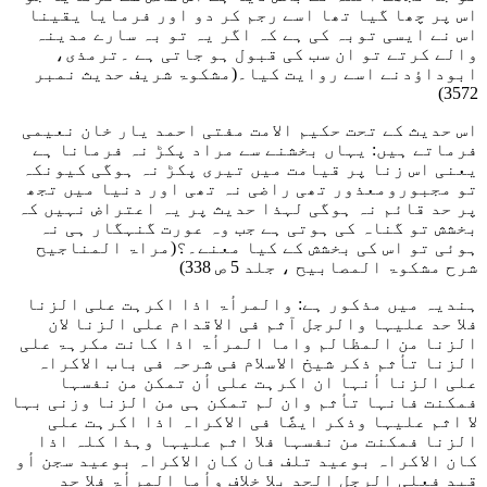
اس پر چھا گیا تھا اسے رجم کر دو اور فرمایا یقینا
اس نے ایسی توبہ کی ہے کہ اگر یہ تو بہ سارے مدینہ
والے کرتے تو ان سب کی قبول ہو جاتی ہے ۔ترمذی،
ابوداؤدنے اسے روایت کیا۔
(مشکوۃ شریف حدیث نمبر
3572)
اس حدیث کے تحت حکیم الامت مفتی احمد یار خان نعیمی
فرماتے ہیں: یہاں بخشنے سے مراد پکڑ نہ فرمانا ہے
یعنی اس زنا پر قیامت میں تیری پکڑ نہ ہوگی کیونکہ
تو مجبورومعذور تھی راضی نہ تھی اور دنیا میں تجھ
پر حد قائم نہ ہوگی لہذا حدیث پر یہ اعتراض نہیں کہ
بخشش تو گناہ کی ہوتی ہے جب وہ عورت گنہگار ہی نہ
ہوئی تو اس کی بخشش کے کیا معنے۔؟
(مراۃ المناجیح
شرح مشکوۃ المصابیح ، جلد 5 ص 338)
ہندیہ میں مذکور ہے:
والمرأۃ اذا اکرہت علی الزنا
فلا حد علیہا والرجل آثم فی الاقدام علی الزنا لان
الزنا من المظالم واما المرأۃ اذا کانت مکرہۃ علی
الزنا تأثم ذکر شیخ الاسلام فی شرحہ فی باب الاکراہ
علی الزنا أنہا ان اکرہت علی أن تمکن من نفسہا
فمکنت فانہا تأثم وان لم تمکن ہی من الزنا وزنی بہا
لا اثم علیہا وذکر ایضًا فی الاکراہ اذا اکرہت علی
الزنا فمکنت من نفسہا فلا اثم علیہا وہذا کلہ اذا
کان الاکراہ بوعید تلف فان کان الاکراہ بوعید سجن أو
قید فعلی الرجل الحد بلا خلاف وأما المرأۃ فلا حد