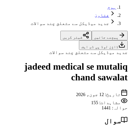
ہوم
فتاویٰ
جدید میڈیکل سے متعلق چند سوالات
پیچھے جائیں
شیئر کریں
ڈاؤن لوڈ پی ڈی ایف
جدید میڈیکل سے متعلق چند سوالات
jadeed medical se mutaliq
chand sawalat
تاریخ
:
12 جون، 2026
مشاہدات:
155
حوالہ
:
1441
سوال