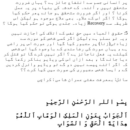
پر انسانی جسم سے انتفاع جائز ہے ؟ یہاں ضرورت
متحقق نہیں ، آئندہ کے خدشہ کی بنیاد پر یہ عمل
کرنا ؟ اور اگر ضرورت متحقق ہو جائے پھر حکم کیا
ہوگا ؟ اگر اس کے علاوہ بھی علاج موجود ہو لیکن اس
طریقہ سے Recovery زیادہ جلدی ہوگی تو حکم کیا ہوگا ؟
5: حقوق العباد میں حقِ نفس کے اتلاف کی اجازت نہیں
،یہ تو مسلم ہے ،لیکن اگر کسی شخص کو عورت سے
زیادتی(زنا) پر مجبور کیا گیا اور عورت اس پر راضی
ہے ، یہاں عورت کی رضامندی کے باوجود کیا اس شخص
کیلئے یہ فعل ناجائز ہے ؟ اگر نہیں کرے گا تو قتل کر
دیا جائے گا ، بعد ازاں اس کی ویڈیو بناکر رکھا گیا
کہ اگر اتنے پیسے نہیں دو گے تو ویڈیو وائرل کردیں
گے ، ایسا شخص مجبوری کی صورت میں کیا کرے ؟؟
سائل: بمعرفت مفتی عمران شامی : کراچی
بِسْمِ اللہِ الرَّحْمٰنِ الرَّحِيْمِ
اَلْجَوَابُ بِعَوْنِ الْمَلِکِ الْوَھَّابِ اَللّٰھُمَّ
ھِدَايَةَ الْحَقِّ وَ الصَّوَابِ