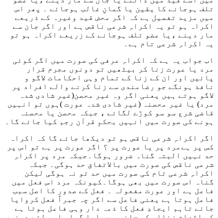
تلف ہوجانے کا یقین یا گمانِ غالب ہوجائے ۔ پھر اس
میں مزید تفصیل ہے کہ اگر محض قید وغیرہ کے ذریعے
اکراہ ہو تو یہ اکراہِ شرعی ناقص ہے اور اگر جان سے
مار دینے ،یا عضو تلف ہوجانے کے زریعے اکراہ ہو تو
یہ اکراہِ شرعی تام ہے۔
اب جواب یہ ہے کہ اکراہِ عرفی کی صورت میں اگر کوئی
مرد یا عورت زنا کر بیٹھیں تو دونوں مجرم قرار
پائیں اور ان کے زنا کے تمام وہی احکامات لاگو و
نافذ ہونگے جو رضامندی سے زنا کرنے والے افراد پر
لاگو ہوتے ہیں یعنی اگر وہ غیر محصن(غیر شادی شدہ
مرد) یا غیر محصنہ (غیر شادی شدہ عورت )ہوں تو انہیں
قاضی شرع سو سو کوڑے لگائے ، جبکہ محصن یا محصنہ
ہونے کی صورت میں انہیں بحکمِ قرآن رجم کیا جائے گا۔
اگر اکراہِ شرعی ناقص ہو تو دیکھا جائے گا کہ اکراہ
کس پر ہےمرد پر یا عورت پر ؟ اگر عورت پر ہے تو اس پر
حد نہیں البتہ گناہ ضرور ہوگا۔جبکہ مرد پر اکراہِ
شرعی ناقص کی صورت میں بالاتفاق حد ہوگی۔ جبکہ
اکراہِ شرعی تام کی صورت میں حد تو نہ ہوگی لیکن
گناہ اس صورت میں بھی ہوگا۔کیونکہ مرد اس فعل میں
فاعل ہے اور عورت مفعولہ ۔ فعل کے صدور کا اصل سبب
فاعل ہوتا ہے یعنی فاعل سے اگر چہ جبراً فعل کروایا
جائے تاہم ایجادِ فعل کا ذمہ دار وہی فاعل ہوتا ہے
کہ اقدامِ زنااس کی جانب سے پایا گیا۔ اسی لئے دونوں