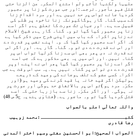
علیہا ولکنہا تأثم ولو امتنع المکرہ عن الزنا حتی
قتل فہو مأجور
۔ترجمہ:اور جب عورت کو زنا پر مجبور
کردیا جائے تواس پر حد نہیں ہے اور مرد اقدامِ زنا
کے سبب گناہ گار ہوگاکیونکہ زنا ناخود پر ظلم کی
قبیل سے ہے۔ اور جہاں تک عورت کا تعلق ہے، اگر اسے
زنا پر مجبور کیا گیا تو وہ گناہ گار ہے، شیخ الاسلام
نے زناپر اکراہ کے باب میں اپنی شرح میں ذکر کیا ہے
کہ اگر اسے مجبور کیا گیا کہ وہ اپنے نفس پر قدرت دے
اور اس نے قدرت دے دی تو وہ گناہ گار ہے۔ اور اگر اس
نے قدرت نہ دی پھر بھی اس سے زنا کرلیا تواب اس پر
گناہ نہیں۔اور اس میں یہ بھی مذکور ہے کہ جب اسے
اگر اسے زنا پر مجبور کیا گیا پھر اس نے اپنے اوپر
قدرت دے دی تو اس پر گناہ نہیں ہے۔یہ سب اس وقت ہے جب
اکراہ کسی عضو کے تلف ہوجانے کی وعید کے ذریعے
ہولیکن اگر قید خانہ یا قید کرنے کی وعید ہو (اور
مکرَہ مرد ہو )تو اس پر بالاتفاق حد ہوگی اور عورت پر
نہ ہوگی۔ اور اگر مکرَہ زنا سے باز رہا حتی کہ اسے
قتل کردیا گیا تو وہ ماجور ہے۔
(فتاوٰی ہندیہ ج5 ص 48)
واللہ تعالٰی اعلم بالصواب
کتبـــــــــــــــــــــــــــہ:محمد زوہیب
رضا قادری
الجواب الصحیح:
ابو الحسنین مفتی وسیم اختر المدنی