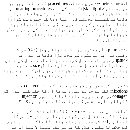
1: aesthetic clinics میں مختلف procedures کئے جاتے ہیں جن
میں سے ایک skin tight)) کرنے کیلئے threading procedures ہے۔
اس کا طریقہ یہ ہوتا ہے کہ لٹکی ہوئی جلد کو بہتر
دکھانے کیلئے مچھلی ڈور نما دھا گہ چہرے سے گزارا
جاتا ہے اور سر کی جلد میں جاکر اس کا اختتام ہوتا
ہے۔ کیازینت کی خاطر اور جوان دکھنے کیلیے یہ عمل
کروانا جائز ہے ؟ کیا یہ تغییر خلق اللہ کے زمرے
میں شامل ہوگا ؟
2: lip plumper ہونٹوں پر لگانے والی جیل (Gel) جو کہ
وقتی طور پر ہونٹوں کو کچھ بڑا دکھاتی ہے ، یہ
lipstickوغیرہ استعمال کرنے سے پہلے استعمال کی جاتی
ہے، اس کے استعمال سے ہونٹ اپنے اصل size سے کچھ
زیادہ بڑے اور چمکدار نظر آتے ہیں، اس کا اثر دیرپا
نہیں ہوتا ، آیا یہ استعمال کرنا جائز ہوگا ؟؟
3: چہرے کی جھریوں کو ختم کرنے کیلئے collagen کے
injections لگائے جاتے ہیں ، شرعا ان کا حکم کیا ہے؟اگر
collagenحرام جانور سے اخذ کیا گیا اور injection
لگوالیا ایسے شخص کی عبادت کا حکم کیا ہوگا ؟
4: انسانی جسم سے stem cell نکالنا اس خدشہ کی بنیاد
پرکہ اگر مستقبل میں کوئی بیماری ہوئی تو اس کا
اپنا ہی cell کو جسم میں ڈالا جائے گا تاکہ وہ بیماری
کے خلاف لڑ سکے ، علاج کا یہ طریقہ کیسا ؟ کیا اس طور