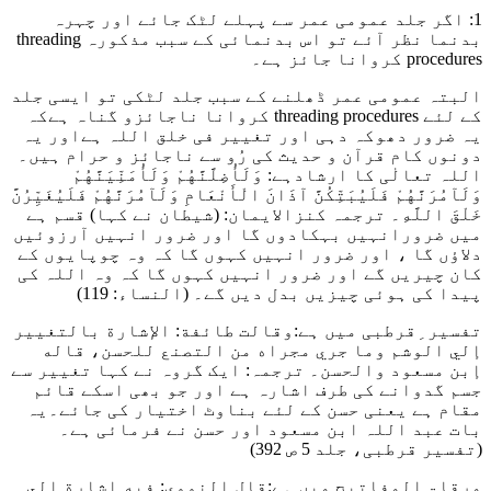
1: اگر جلد عمومی عمر سے پہلے لٹک جائے اور چہرہ
بدنما نظر آئے تو اس بدنمائی کے سبب مذکورہ threading
procedures کروانا جائز ہے۔
البتہ عمومی عمر ڈھلنے کے سبب جلد لٹکی تو ایسی جلد
کے لئے threading procedures کروانا ناجائزو گناہ ہےکہ
یہ ضرور دھوکہ دہی اور تغییر فی خلق اللہ ہےاور یہ
دونوں کام قرآن و حدیث کی رُو سے ناجائز و حرام ہیں۔
اللہ تعالٰی کا ارشادہے:
وَلَأُضِلَّنَّهُمْ وَلَأُمَنِّيَنَّهُمْ
وَلَآمُرَنَّهُمْ فَلَيُبَتِّكُنَّ آذَانَ الْأَنْعَامِ وَلَآمُرَنَّهُمْ فَلَيُغَيِّرُنَّ
خَلْقَ اللَّهِ۔
ترجمہ کنزالایمان: (شیطان نے کہا) قسم ہے
میں ضرورانہیں بہکادوں گا اور ضرور انہیں آرزوئیں
دلاؤں گا ، اور ضرور انہیں کہوں گا کہ وہ چوپایوں کے
کان چیریں گے اور ضرور انہیں کہوں گا کہ وہ اللہ کی
پیدا کی ہوئی چیزیں بدل دیں گے۔
(النساء: 119)
تفسیر ِقرطبی میں ہے
:وقالت طائفة: الإشارة بالتغيير
إلي الوشم وما جري مجراه من التصنع للحسن، قاله
إبن مسعود والحسن
۔ ترجمہ: ایک گروہ نے کہا تغییر سے
جسم گدوانے کی طرف اشارہ ہے اور جو بھی اسکے قائم
مقام ہے یعنی حسن کے لئے بناوٹ اختیار کی جائے۔یہ
بات عبد اللہ ابن مسعود اور حسن نے فرمائی ہے۔
(تفسیر قرطبی، جلد 5 ص 392)
مرقاۃ المفاتیح میں ہے
:قال النووي: فيه إشارة إلى