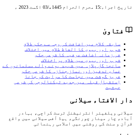
تاریخ اجراء:
15 محرم الحرام 1445ھ/03 اگست 2023 ء
فتاویٰ
سابقہ کلام میں اضافت کی وجہ سے حکم طلاق
شوہر اور بیوی کا الفاظ طلاق میں اختلاف
فی زمانہ اضافت عرفیہ کا شرعی حکم
شوہر اور بیوی میں طلاق پر اختلاف
سانحۂ گل پلازہ میں شہید ہونے والے مسلمانوں کے
غسل، تدفین اور نمازِ جنازہ کا شرعی حکم
فریز گوشت میں نجاست کا سرایت کر جانا
اِستقبال قبلہ میں جدید ٹیکنالوجی کی شرعی
حیثیت
دار الافتاء سیلانی
سیلانی ویلفیئر انٹرنیشنل ٹرسٹ کراچی، بہادر
آباد، چار مینار چورنگی، ہیڈ آفس سیلانی میں واقع
قرآن و سنت کی روشنی میں اسلامی رہنمائی