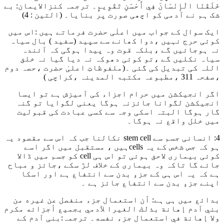
خَلَقْنَا الْإِنْسَانَ فِي أَحْسَنِ تَقْوِيمٍ
۔ ترجمہ کنزالایمان: بے
شک ہم نے آدمی کو اچھی صورت پر بنایا۔
(التین : 4)
ایک سوال کے جواب میں اعلٰی حضرت فرماتے ہیں :اس میں
کوئی حرج نہیں ،دوا کھانے سے سپید (سفید ) بال سیاہ
نہ ہوجائیں گے ،بلکہ قوت وہ پیدا ہوگی کہ آئندہ
سیاہ نکلیں گے ،تو کوئی دھوکہ نہ دیا گیا نہ خلق
اللہ کی تبدیل کی گئی ۔
(ملفوظاتِ اعلیٰ حضرت ،حصہ دوم
،صفحہ 311 ،مطبوعہ مکتبۃ المدینہ ،کراچی )
اگر انجیکشن میں حرام اجزاء کی آمیزش ہے تو ایسا
انجیکشن لگوانا جائزنہ ہوگا یعنی لگوایا تو گنہ
گار ہوگا البتہ اسکی وجہ سے کسی عبادت کی قبولیت
میں خلل واقع نہ ہوگا۔
4: انسانی جسم سے stem cell نکالنا جب کہ اس سے مقصود یہ
ہو کہ جس شخص کے یہ cellsہیں ، مستقبل میں اگر اسے
کوئی بیماری لاحق ہوئی تو اس ہی cell کو جسم میں ڈالا
جائے گا تاکہ وہ بیماری کے خلاف لڑ سکے ،جائز و مباح
ہے کہ یہ اس ہی کے جزءِ بدن سے انتفاع ہے اور اسکا
اپنے جزءِ بدن سے انتفاع جائز ہے ۔
بدائع میں ہی ہے
: أن استعمال جزء منفصل عن غيره من
بني آدم إهانة بذلك الغيرا لآدمي بجميع أجزائه مكرم
ولا إهانة في استعمال جزء نفسه
۔ ترجمہ:بنی آدم کے