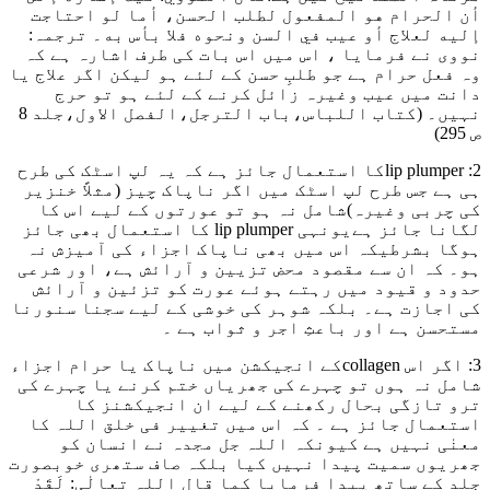
أن الحرام هو المفعول ‌لطلب ‌الحسن، أما لو احتاجت
إليه لعلاج أو عيب في السن ونحوه فلا بأس به
۔ ترجمہ:
نووی نے فرمایا ، اس میں اس بات کی طرف اشارہ ہے کہ
وہ فعل حرام ہے جو طلبِ حسن کے لئے ہو لیکن اگر علاج یا
دانت میں عیب وغیرہ زائل کرنے کے لئے ہو تو حرج
نہیں۔
(کتاب اللباس،باب الترجل،الفصل الاول،جلد 8
ص 295)
2: lip plumperکا استعمال جائز ہے کہ یہ لپ اسٹک کی طرح
ہی ہے جس طرح لپ اسٹک میں اگر ناپاک چیز (مثلاً خنزیر
کی چربی وغیرہ)شامل نہ ہو تو عورتوں کے لیے اس کا
لگانا جائز ہےیونہی lip plumper کا استعمال بھی جائز
ہوگا بشرطیکہ اس میں بھی ناپاک اجزاء کی آمیزش نہ
ہو۔ کہ ان سے مقصود محض تزیین و آرائش ہے، اور شرعی
حدود و قیود میں رہتے ہوئے عورت کو تزئین و آرائش
کی اجازت ہے۔ بلکہ شوہر کی خوشی کے لیے سجنا سنورنا
مستحسن ہے اور باعثِ اجر و ثواب ہے ۔
3: اگر اس collagenکے انجیکشن میں ناپاک یا حرام اجزاء
شامل نہ ہوں تو چہرے کی جھریاں ختم کرنے یا چہرے کی
ترو تازگی بحال رکھنے کے لیے ان انجیکشنز کا
استعمال جائز ہے ۔ کہ اس میں تغییر فی خلق اللہ کا
معنٰی نہیں ہے کیونکہ اللہ جل مجدہ نے انسان کو
جھریوں سمیت پیدا نہیں کیا بلکہ صاف ستھری خوبصورت
جلد کے ساتھ پیدا فرمایا کما ق
ال اللہ تعالٰی: لَقَدْ