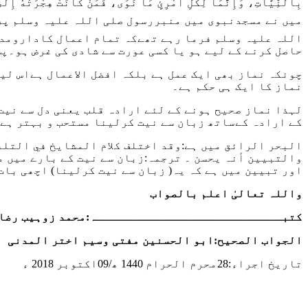
بِالنِّيَّاتِ، وَإِنَّمَا لِكُلِّ امْرِئٍ مَا نَوَى، فَمَنْ كَانَتْ هِجْرَتُهُ إِل
میں نے مسجدنبوی میں منبررسول صلی اللہ علیہ وسلم پر
اللہ علیہ وسلم فرما رہے تھےکہ تمام اعمال کادارومدار
حاصل کرنے کے لیے ہو یا کسی عورت سے شادی کی غرض ہو۔پس 
چونکہ نماز بھی ایک عمل ہے بلکہ افضل الاعمال ہےاس لیے
نماز کا ایک ہی حکم ہے۔
لہذا نماز صحیح ہونے کے لئے ارادہ قلب یعنی دل سے نیت
کے ارادہ کےساتھ زبان سے نیت کرلینا مستحب و بہتر ہے
البحر الرائق میں ہے
:وقد اختلف کلام المشایخ في التل
والتبیین أنہ یحسن
۔ ترجمہ:زبان سے نیت کے بارے میں م
اور تبیین میں ہے کہ یہ( زبان سے نیت کرلینا) اچھی بات 
واللہ تعالیٰ اعلم بالصواب
کتبـــــــــــــــــــــــــــہ:محمد زوہیب رضا 
الجواب الصحیح:
ابو الحسنین مفتی وسیم اختر المدنی
تاریخ اجراء:
28محرم الحرام 1440 ھ/09اکتوبر 2018 ء