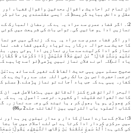
ان تمام تر احادیث ،اقوال محدثین واقوال قفہاء اور با
عقل و دانش بباید گریست( کہ ایسی عقلمندی پر ماتم کرن
2:۔ اگر قضاء عمری سے مراد یہ ہے کہ رمضان المبارک کے
نمازیں ادا ہو جائیں گی۔تواس بات کی شریعت میں کوئی ا
اور اگر قضاء عمری سے مراد یہ ہے کہ زندگی میں جو نماز
کا حدیث سے حوالہ درکار ہے تویاد رکھیں قضاء شدہ نماز
نماز کو ادا کرلینے سے ساری نمازیں ادا ہوتی ہیں۔ بلک
عَلَيْهِ وَسَلَّمَ قَالَ: " مَنْ نَسِيَ صَلاَةً فَلْيُصَلِّ إِذَا ذَكَرَهَا، لاَ كَفَّارَة
یاد آئے)کہ اس نے فلاں نماز نہیں پڑھی (تو اسے چاہیے کہ
صحیح مسلم میں یہی حدیث الفاظ کے تغیر کے ساتھ ہے
:عَنْ 
ترجمہ: حضرت انس بن مالک رضی اللہ عنہ سے روایت ہے کہ
کفارہ یہی ہے کہ جب یاد آجائے تو نماز پڑھلے۔
( مسلم ک
البحر الرائق شرح کنز الدقائق میں ہے
:فالاصل فیہ ان 
کانت الفوائت قلیلۃ او کثیرۃ
۔ترجمہ : اصول یہ ہے کہ ہ
کر چھوڑی ہو یا بھول کر ، یا نیند کی وجہ سے نماز رہ گئ
کتاب الصلوۃ باب الترتیب بین الفائتۃ جلد2 ص86)
3:اسلام کے سارے اعمال کا دار و مدار نیتوں پر ہے اور 
میں مرکزی کردار ادا کرتا ہے اس لئے اسلام میں جا بجا
کی گئی ہے
: أَنَّهُ سَمِعَ عَلْقَمَةَ بْنَ وَقَّاصٍ اللَّيْثِيَّ، يَقُولُ: سَمِع