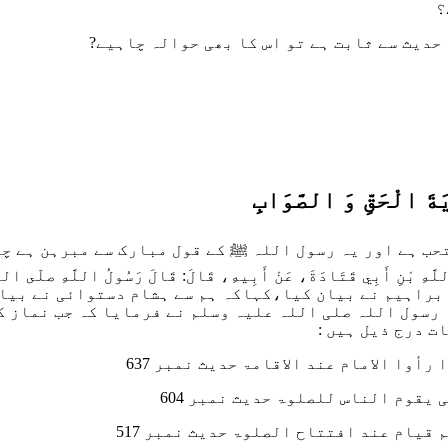
َةَ الْحَقِّ وَ الصَّوَابِ
دِ اللَّهِ بْنِ أَبِي قَتَادَةَ، عَنْ أَبِيهِ، قَالَ: قَالَ رَسُولُ اللَّهِ صلّ
ابراہیم نے بیان کیا،کہاکہ ہم سے ہشام دستوائی نے بیان
رسول اللہ صلی اللہ علیہ وسلم نے فرمایا کہ جب نماز کے
ت درج ذیل ہیں :
وا الامام عند الاقامۃ حدیث نمبر 637
قوم الناس للصلوۃ حدیث نمبر 604
قیام عند افتتاح الصلوۃ حدیث نمبر 517