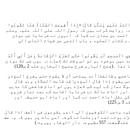
هِ وَسَلَّمَ قَالَ: «إِذَا أُقِيمَتِ الصَّلَاةُ فَلَا تَقُومُوا
مہ: حضرت ابو قتادہ روایت کرتے ہیں کہ رسول اللہ صلی اللہ علیہ وسلم
 احمد بن سنان نے کہا کہ انہوں نے فرمایا جب موذن
، کتاب الصلوۃ ، باب النھی عن قیام الناس الی
ي الْمَسْجِدِ لَمْ يَقُومُوا حَتَّى تَفْرُغَ الْإِقَامَةُ وَعَنْ أَنَسٍ أَنَّهُ
 میں موجود ہو تو اس وقت تک کھڑے نہ ہوں جب تک موذ ن
 تھا ۔
(فتح الباری شرح صحیح البخاری جلد 2 ص120)
افعي وطائفة: أنه يستحب أن لا يقوم حتى يفرغ المؤذن
نس يقوم إذا قال المؤذن: قد قامت الصلاة، وبه قال
وگ نماز کے لیے کب کھڑے ہوں تو امام شافعی کا مذہب
 اور امام مالک نے فرمایا اقامت کے بعد نماز شروع
ی مثل امام احمد نے کہا اور امام ابو حنیفہ اور
2)
لوۃ وذھب الکوفیون الی انھم یقومون فی الصف اذا قال
ڑے ہوتے تھے اورعلمائے کوفہ اسی بات پر ہیں کہ وہ صف
یروت )