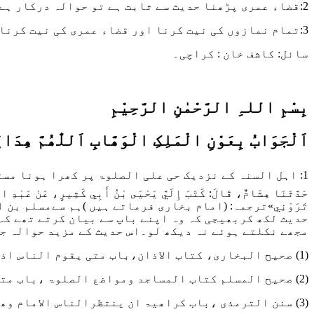
2:قضاء عمری پڑھنا حدیث سے ثابت ہے تو حوالہ درکار ہے؟
3:تمام نمازوں کی نیت کرنا اور قضاء عمری کی نیت کرنا حدیث سے ثابت ہے تو اس کا بھی حوالہ چاہیے?
سائل: کاشف خان : کراچی۔
بِسْمِ اللہِ الرَّحْمٰنِ الرَّحِيْمِ
اَلْجَوَابُ بِعَوْنِ الْمَلِکِ الْوَھَّابِ اَللّٰھُمَّ ھِدَاي
1: اہل السنہ کے نزدیک حی علی الصلوۃ پر کھرا ہونا مستحب ہے اور یہ رسول اللہ ﷺ کے قول مبارک سے مبرہن ہے چناچہ بخاری شریف میں ہے
حَدَّثَنَا هِشَامٌ، قَالَ: كَتَبَ إِلَيَّ يَحْيَى بْنُ أَبِي كَثِيرٍ، عَنْ عَبْ
تَرَوْنِي»
ترجمہ: (امام بخاری فرماتے ہیں )ہم سےمسلم بن 
حدیث لکھ کربھیجی کہ وہ اپنے باپ سے بیان کرتے تھے کہ 
مجھے نکلتے ہوئے نہ دیکھ لو۔اس حدیث کے مزید حوالہ جا
(1)
صحیح البخاری، کتاب الاذان،باب متی یقوم الناس اذا رأ
(2)
صحیح المسلم کتاب المساجد ومواضع الصلوۃ ،باب متی ی
(3)
سنن الترمذی ،باب کراھیۃ ان ینتظرالناس الامام وھم 