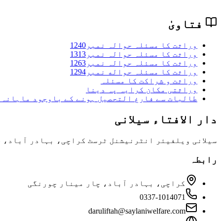
فتاویٰ
وراثت کا مسئلہ حوالہ نمبر1240
وراثت کا مسئلہ حوالہ نمبر1313
وراثت کا مسئلہ حوالہ نمبر1263
وراثت کا مسئلہ حواله نمبر1294
وراثت و شراکت کا مسئلہ
وراثتی مکان کرایہ پہ دینا
طالبات سے فارغ التحصیل ہونے کے باوجود ماہانہ 
دار الافتاء سیلانی
سیلانی ویلفیئر انٹرنیشنل ٹرسٹ کراچی، بہادر آباد، چا
رابطہ
کراچی، بہادر آباد، چار مینار چورنگی
0337-1014071
daruliftah@saylaniwelfare.com