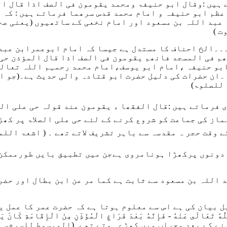
وقال ابو حنیفۃ ومحمد یقومون فی الصف اذا قال ال
عظم ابو حنیفہ و امام محمد قدس سرھما فرماتے ہیں : کہ ل
 عبد اللہ بن مسعود اور امام نخعی کے ساتھیوں (یعنی صح
۔۔الخ احناف کا مستدل ہے جیسا کہ امام ابوعمرابن عبد
ھم فی المسجد فانھم یقومون فی الصف اذا قال المؤذن حی 
بو حنیفہ ،امام ابو یوسف،امام محمد رحمہم اللہ تعالیٰ
 ۔ان حضرات کی دلیل حضرت ابو قتادہ والی حدیث ہے۔(جو ا
للصلوۃ)
 فرماتے ہیں :
قال الفقھا ء یقومون عند قولہ حی علی الص
از کی جماعت کو شروع کرنے کے لئے حی علی الصلاۃ پر کھڑ
ے وقت حجر ہ مقدسہ سے باہر تشریف لاتے تھے ۔
( اشعۃ اللمعات ج
 دونوں پرکھڑا ہونامروی ہےجن میں تطبیق بایں طورممکن 
اللہ بن مسعود سے ثابت ہے کما مر عن ابن بطال اور حضرت
 بیان کی ہے اس سے معلوم ہوتا ہے کہ حضرت عمر کا عمل ی
َهُ تَعَالَى عَنْهُ - فَإِنَّهُ بَعْدَ فَرَاغِ الْمُؤَذِّنِ مِنْ الْإِقَامَةِ كَانَ 
نے کے بعد محراب میں کھڑے ہوتے تھے۔
(المبسوط للسرخسی باب اف