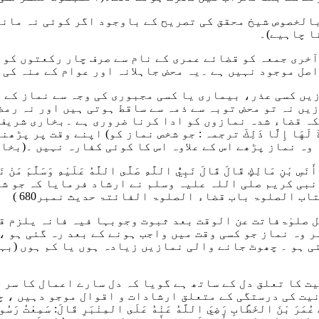
لخصوص شیخ محقق کی تصریح کے باوجود اگر کوئی نہ مانے 
ا چاہیے)۔
 آخری جمعہ کو قضائے عمری کے نام سے صرف چار رکعتوں کو 
صل موجود نہیں ہے ۔یہ محض جاہلانہ اور عوام کے منہ کی 
یں کسی عذر، بیماری یا کسی مجبوری کی وجہ سے نماز کے وق
یں نہ تو محض توبہ سے ذمہ سے ساقط ہوتی ہیں اور نہ رمض
ہ قضاء شدہ نمازوں کو ادا کرنا ضروری ہے ۔بخاری شریف
َ لَهَا إِلَّا ذَلِكَ
ترجمہ : جو شخص نماز کو) اپنے وقت پر پڑھنا
 وہ نماز پڑھے اس کے علاوہ اس کا کوئی کفارہ نہیں ۔
(بخار
أَنَسِ بْنِ مَالِكٍ قَالَ قَالَ نَبِيُّ اللَّهِ صَلَّى اللَّهُ عَلَيْهِ وَسَلَّمَ مَنْ 
 نبی کریم صلی اللہ علیہ وسلم نے ارشاد فرمایا کہ جو ش
تاب الصلوۃ باب قضاء الصلوۃ الفائتۃ حدیث نمبر680 )
کل صلوٰۃفاتت عن الوقت بعد ثبوت وجوبہا فیہ فانہ یلزم 
ر وہ نماز جو کسی وقت میں واجب ہونے کے بعد رہ گئی ہو ،
ی ہو ۔ چھوٹ جانے والی نمازیں زیادہ ہوں یا کم ہوں (بہر 
نیت کا تعلق دل کے ساتھ ہے گویا کہ دل سارے اعمال کا سر
 نیت کی درستگی کے متعلق ارشادات و اقوال موجو دہیں ، 
ْتُ عُمَرَ بْنَ الخَطَّابِ رَضِيَ اللَّهُ عَنْهُ عَلَى المِنْبَرِ قَالَ: سَمِعْتُ رَسُ