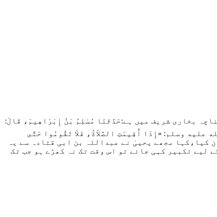
:حَدَّثَنَا مُسْلِمُ بْنُ إِبْرَاهِيمَ، قَالَ:
ى الله عليه وسلم: «إِذَا أُقِيمَتِ الصَّلاَةُ، فَلاَ تَقُومُوا حَتَّى
 کیا،کہا مجھے یحییٰ نے عبداللہ بن ابی قتادہ سے یہ
 لیے تکبیر کہی جائے تو اس وقت تک نہ کھڑے ہو جب تک