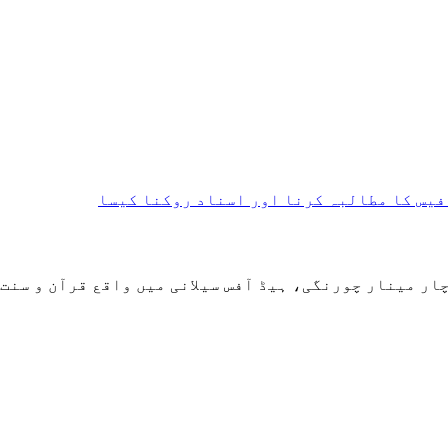
فیس کا مطالبہ کرنا اور اسناد روکنا کیسا
ر مینار چورنگی، ہیڈ آفس سیلانی میں واقع قرآن و سنت 