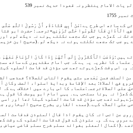
 یات الامام ینتظرونہ قعودا حدیث نمبر 539
ر 1755
 ہے :عَنْ أَبِي قَتَادَةَ، أَنَّ رَسُولَ اللَّهِ صَلَّى اللهُ عَلَيْ
َذَ الْمُؤَذِّنُ فِي الْأَذَانِ فَلَا تَقُومُوا حَتَّى تَرَوْنِي»ترج
 تک نہ کھڑے ہو جب تک مجھے نکلتے ہوئے نہ دیکھ لو، اور
ے ہو جب تک مجھے نکلتے ہوئے نہ دیکھ لو۔
(صحیح ابن خزیمہ
تے ہیں
:وَذَهَبَ الْأَكْثَرُونَ إِلَى أَنَّهُمْ إِذَا كَانَ الْإِمَامُ مَعَهُمْ فِ
 علماء کا نظریہ یہ ہے کہ جب امام مقتدیوں کے ساتھ مسجد
ہ وہ اس وقت کھڑےہوتے تھے جب مؤذن قد قامت الصلوۃ کہتا
ن السلف فمن بَعْدهم متى يقوم الناس للصلاة؟ فمذهب الش
شروع في الصلاة: بعد الإقامة وبداية استواء الصف وكان أ
ّ على الصلاة
ترجمہ:علماء کا اس بارے میں اختلاف ہے کہ ل
ک کھڑا نہ ہونا مستحب ہے۔ یہی امام ابو یوسف کا قول ہے
ڑےہوتے تھے جب مؤذن قد قامت الصلوۃ کہتا تھا اور اسی ک
ی علی الصلاۃ کہے۔
(عمدۃ القاری بشرح صحیح البخاری، جلد 3 ص 25
روی عن انس انہ کان یقوم اذا قال المئوذن قدقامت الص
ے مروی ہے کہ وہ مئوذن کے قول قدقامت الصلوۃ کے وقت کھ
تھے ۔
(اکمال المعلم بفوائد مسلم شرح مسلم قاضی عیاض ، جلد2صفحہ557مطبوعہ دار الوفاء ب