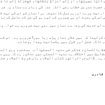
َى دُنْيَا يُصِيبُهَا، أَوْ إِلَى امْرَأَةٍ يَنْكِحُهَا، فَهِجْرَتُهُ إِلَى مَا هَا
 حضرت عمربن خطاب رضی اللہ عنہ کی زبان سے سنا، وہ فر
نیت پرہے اورہرعمل کانتیجہ ہرانسان کو اس کی نیت کے م
اس کی ہجرت ان ہی چیزوں کے لیے ہو گی جن کے حاصل کرنے ک
 اس حدیث کی وجہ سے نماز میں بھی نیت ضروری ہے خواہ وہ
 کرلینا کہ میں فلاں نماز پڑھ رہا ہوں! ضروری ہے۔ اس ک
، تاکہ فعل اور قول میں یکسانیت پیدا ہوجائے۔
فظ باللسان، فذکر فی منیۃ المصلي: أنہ مستحب، وہو ال
شایخ میں اختلاف ہے منیۃ المصلی میں مذکور ہے کہ یہی م
ہے ۔
(البحرالرائق، کتاب الصلاۃ، باب شروط الصلاۃ، جلد 1 ص 473، کوئٹہ
قادری