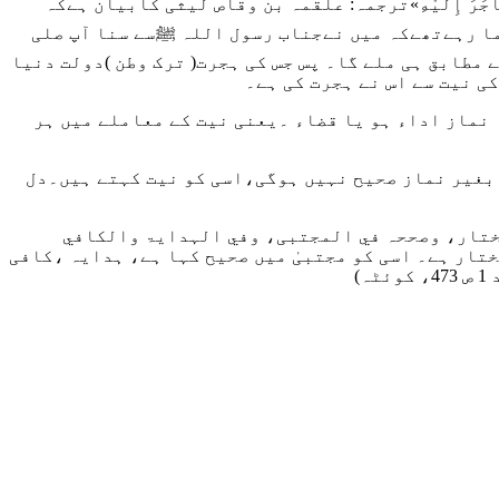
جَرَ إِلَيْهِ»
ترجمہ: علقمہ بن وقاص لیثی کابیان ہےکہ
ما رہےتھےکہ میں نےجناب رسول اللہ ﷺسے سنا آپ صلی
طابق ہی ملے گا۔ پس جس کی ہجرت( ترک وطن )دولت دنیا
ی نیت سے اس نے ہجرت کی ہے۔
 نماز اداء ہو یا قضاء ۔یعنی نیت کے معاملے میں ہر
ے بغیر نماز صحیح نہیں ہوگی،اسی کو نیت کہتے ہیں۔دل
مختار، وصححہ في المجتبی، وفي الہدایۃ والکافي
ختار ہے۔ اسی کو مجتبیٰ میں صحیح کہا ہے، ہدایہ ،کافی
)