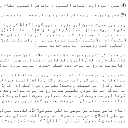
(4)
سنن ابی داؤد ،کتاب الصلوۃ ، باب فی الصلوۃ تقام ولم
(5)
صحیح ابن حبان ،کتاب الصلوۃ ، باب صفۃ الصلوۃ حدیث نمب
پھر یہی حدیث صحیح ابن خزیمہ، میں کچھ الفاظ کی زیادتی کے ساتھ اس طرح
حَتَّى تَرَوْنِي» . وَقَالَ أَحْمَدُ بْنُ سِنَانٍ: قَالَ: «إِذَا أَخ
نے فرمایا کہ جب نماز کے لیے تکبیر کہی جائے تو اس وقت
(مکبر) اذان (تکبیر ) کہنا شروع ہو تو اس وقت تک نہ کھڑ
الصلوۃ قبل رؤیتھم امامھم حدیث نمبر )
اس حدیث کی تشریح میں حافظ الحدیث علامہ ابن حجر فرما
كَانَ يَقُومُ إِذَا قَالَ الْمُؤَذّن قد قَامَت الصَّلَاة
.ترجمہ: اکثر
اقامت سے فارغ نہ ہوجائے، جبکہ حضرت انس سے مروی ہے ک
علامہ عینی اس حدیث کے تحت لکھتے ہیں
:واختلف العلماء م
من الإقامة , وهو قول أبي يوسف. وقال مالك: السنة في ال
أحمد وقال أبو حنيفة ومحمد: يقومون في الصف إذا قال: حي
یہ ہے کہ جب تک مؤذن تکبیر سے فارغ نہ ہوجائے اس وقت ت
کونا اور صف درست کرنا سنت ہے،اور حضرت انس اس وقت کھ
امام محمد نے فرمایا اس وقت صف میں کھڑے ہوں جب مؤذن ح
امام قاضی عیاض بن موسی مالکی متوفّٰی544ھ لکھتے ہیں
:و
حی علی الفلاح ۔
ترجمہ : حضرت انس رضی اللہ تعالی عنہ س
میں مئوذن کے قول ’’ حَیَّ عَلَی الْفَلَاحْ ‘‘کے وقت کھڑے ہوتے 