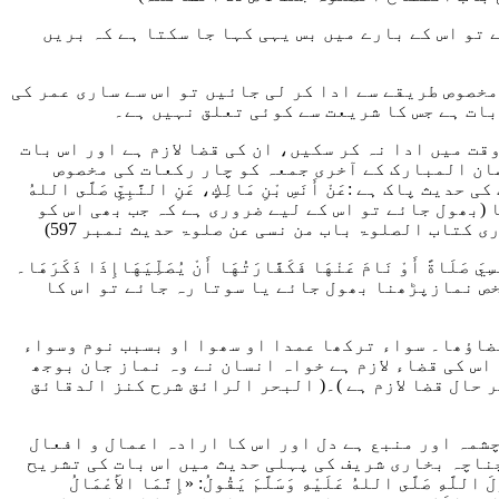
تو اس کے بارے میں بس یہی کہا جا سکتا ہے کہ بریں
مخصوص طریقے سے ادا کر لی جائیں تو اس سے ساری عمر کی
بات ہے جس کا شریعت سے کوئی تعلق نہیں ہے۔
ت میں ادا نہ کر سکیں، ان کی قضا لازم ہے اور اس بات
ان المبارک کے آخری جمعہ کو چار رکعات کی مخصوص
 کی حدیث پاک ہے
:عَنْ أَنَسِ بْنِ مَالِكٍ، عَنِ النَّبِيِّ صَلَّى اللهُ
 (بھول جائے تو اس کے لیے ضروری ہے کہ جب بھی اس کو
ی کتاب الصلوۃ باب من نسی عن صلوۃ حدیث نمبر 597)
نَسِيَ صَلَاةً أَوْ نَامَ عَنْهَا فَكَفَّارَتُهَا أَنْ يُصَلِّيَهَاإِذَا ذَكَرَهَا
۔
خص نمازپڑھنا بھول جائے یا سوتا رہ جائے تو اس کا
قضاؤھا۔ سواء ترکھا عمدا او سھوا او بسبب نوم وسواء
 اس کی قضاء لازم ہے خواہ انسان نے وہ نماز جان بوجھ
حال قضا لازم ہے )۔
( البحر الرائق شرح کنز الدقائق
 چشمہ اور منبع ہے دل اور اس کا ارادہ اعمال و افعال
چناچہ بخاری شریف کی پہلی حدیث میں اس بات کی تشریح
ولَ اللَّهِ صَلَّى اللهُ عَلَيْهِ وَسَلَّمَ يَقُولُ: «إِنَّمَا الأَعْمَالُ