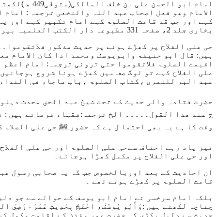
امام ابو الحسن علی بن خلف المالکی(متوفّٰی449 ھ )لکھتے ہیں :
الامام وھو فعل اصحاب عبد اللہ والنخعی
ترجمہ : امام ا
کہے اور جب قد قامت الصلوۃ کہے امام تکبیر کہے اور یہ
بخاری جلد 2، صفحہ 331 مطبوعہ دار الکتب العلمیہ بیروت )
حی علی الفلاح پر کھڑے ہونے پر حدیث مذکور
فلاتقوموا۔۔
ہیں: قال ابو حنیفۃ وابویوسف ومحمد اذا کان الامام مع
اقیمت الصلوۃ فلاتقوموا حتی ترونی
ترجمہ: امام اعظم ا
علی الفلاح کہے تو لوگ صف میں کھڑے ہونا شروع ہوجائیں
عبد البر للنمری ،کتاب الصلوۃ ،باب ماجاء فی النداء 
حضرت قتادہ والی حدیث کے تحت شیخ عبد الحق محدث دہلوی
ج عند ھذا القول۔۔۔۔۔ الخ
ترجمہ:فقہاء فرماتے ہیں : نم
وقت کا ہے یہ بھی احتما ل ہے کہ حضور ﷺ حی علی الصلاۃ ک
نیز یاد رہے احناف سےحی علی الصلوۃ اور حی علی الفلاح
اور حی علی الفلاح پر مکمل کھڑا ہوجائے۔
ان احادیث کے بعد اوربالخصوص جب کہ یہ صحابی رسول عبد 
قامت الصلوۃ پر کھڑے ہوتے تھے ۔
بلکہ امام سرخسی نے امام ابو یوسف کے حوالے سے جو دلیل
چناچہ لکھتے ہیں :
وَأَبُو يُوسُفَ، احْتَجَّ بِحَدِيثِ عُمَرَ - رَضِيَ اللّ
حدیث سے دلیل پکڑی کہ حضرت عمر مؤذن کے اقامت مکمل کر