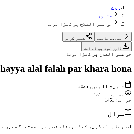
ہوم
فتاویٰ
حی علی الفلاح پر کھڑا ہونا
پیچھے جائیں
شیئر کریں
ڈاؤن لوڈ پی ڈی ایف
حی علی الفلاح پر کھڑا ہونا
hayya alal falah par khara hona
تاریخ
:
13 جون، 2026
مشاہدات:
181
حوالہ
:
1451
سوال
1:حی علی الفلاح پر کھڑے ہونا سنت ہے یا مستحب؟ صحیح حدیث سے حوالہ درکار ہے؟