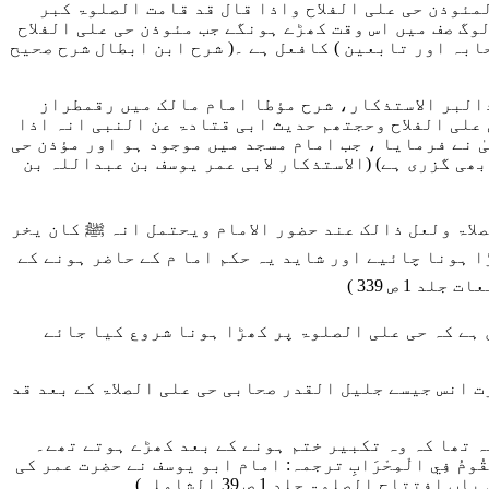
مئوذن حی علی الفلاح واذا قال قد قامت الصلوۃ کبر
وگ صف میں اس وقت کھڑے ہونگے جب مئوذن حی علی الفلاح
ابہ اور تابعین ) کافعل ہے ۔
( شرح ابن ابطال شرح صحیح
البر الاستذکار، شرح مؤطا امام مالک میں رقمطراز
علی الفلاح وحجتھم حدیث ابی قتادۃ عن النبی انہ اذا
 نے فرمایا ، جب امام مسجد میں موجود ہو اور مؤذن حی
بھی گزری ہے)
(الاستذکار لابی عمر یوسف بن عبداللہ بن
لاۃ ولعل ذالک عند حضور الامام ویحتمل انہ ﷺ کان یخر
ا ہونا چائیے اور شاید یہ حکم اما م کے حاضر ہونے کے
لد 1 ص 339 )
ہے کہ حی علی الصلوۃ پر کھڑا ہونا شروع کیا جائے
 انس جیسے جلیل القدر صحابی حی علی الصلاۃ کے بعد قد
ہ تھا کہ وہ تکبیر ختم ہونے کے بعد کھڑے ہوتے تھے۔
يَقُومُ فِي الْمِحْرَابِ
ترجمہ: امام ابو یوسف نے حضرت عمر کی
تتاح الصلوۃ جلد 1 ص 39 الشاملہ)