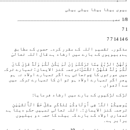
یوی
بیٹا
بیٹا
بیٹی
بیٹی
1/
عصبــــــــــــــــــــــــــــــــہ
7
7
7
14
14
ذکورہ تقسیم اللہ کے مقرر کردہ حصوں کے مطابق
ے،بیویوں کے بارے میں ارشاد ہے
قال اللہ تعالیٰ
َلَهُنَّ الرُّبُعُ مِمَّا تَرَكْتُمْ إِنْ لَمْ يَكُنْ لَكُمْ وَلَدٌ فَإِنْ كَانَ
َكُمْ وَلَدٌ فَلَهُنَّ الثُّمُنُ:
ترجمہ کنز الایمان : تمہارے ترکہ
یں عورتوں کا چوتھائی ہے اگر تمہارے اولاد نہ ہو
ھر اگر تمہارے اولاد ہو تو ان کا تمہارے ترکہ میں
ے آٹھواں ۔
ڑکے لڑکیوں کے بارے میں ارشاد فرمایا:
ُوصِیکُمُ اللَّہُ فِی أَوْلَادِکُمْ لِلذَّکَرِ مِثْلُ حَظِّ الْأُنْثَیَیْنِ
رجمہ کنز الایمان :۔ اللہ تعالی تمہیں حکم دیتا ہے
مھاری اولاد کے بارے کہ بیٹے کا حصہ دو بیٹیوں
رابر ہے۔