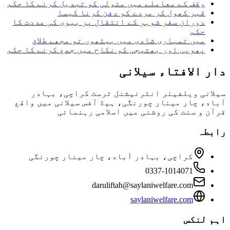
وقف کے معاملے میں متولی کو تبدیل کرنے کا حکم
قبر کھول کر مردے کو دفن کرنا کیسا
دوران سفر شوہر کے انتقال پر بیوی كی عددت کا
حکم
میں تمہاری شادی میں بیٹھوں تو مجھے طلاق
پھوپی اور بھتیجی کو نکاح میں جمع کرنے کا حکم
ار الافتاء سیلانی
یلانی ویلفیئر انٹرنیشنل ٹرسٹ کراچی، بہادر
باد، چار مینار چورنگی، ہیڈ آفس سیلانی میں واقع
رآن و سنت کی روشنی میں اسلامی رہنمائی
ابطہ
کراچی، بہادر آباد، چار مینار چورنگی
0337-1014071
daruliftah@saylaniwelfare.com
saylaniwelfare.com
ہم لنکس