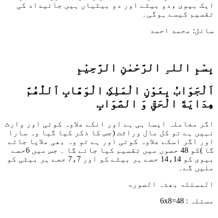
یک بیوی ،دو بیٹے اور دو بیٹیاں ہیں جائیداد کی
قسیم کیسے ہوگی۔
ائل: محمد احمد
ِسْمِ اللہِ الرَّحْمٰنِ الرَّحِيْمِ
َلْجَوَابُ بِعَوْنِ الْمَلِکِ الْوَھَّابِ اَللّٰھُمَّ
ِدَايَةَ الْحَقِّ وَ الصَّوَابِ
گر معاملہ ایسا ہی ہے اور انکے علاوہ کوئی اور وارث
ہیں ہے تو کل مال وراثت (جس کا ذکر کیا گیا وہ سارا
ور اگر اسکے علاوہ کوئی اور ہے تو وہ بھی ملایا جائے
گا )کو 48 حصوں میں تقسیم کیا جائے گا ۔ جس میں 6حصے
بیوی کو 14،14 حصے ہر بیٹے کو اور 7،7 حصے ہر بیٹی کو
لیں گے۔
لمسئلۃ بھذہ الصورۃ
سئلہ : 48=6x8
ــیــــــــــــــــــــــــــــــــــــــــت