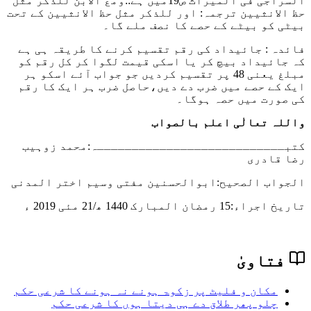
لسراجی فی المیراث ص19میں ہے::
ومع الابن للذکر مثل
ظ الانثیین
ترجمہ: اور للذکر مثل حظ الانثیین کے تحت
یٹی کو بیٹے کے حصے کا نصف ملے گا۔
ائدہ : جائیداد کی رقم تقسیم کرنے کا طریقہ ہی ہے
ہ جائیداد بیچ کر یا اسکی قیمت لگوا کر کل رقم کو
مبلغ یعنی 48 پر تقسیم کردیں جو جواب آئے اسکو ہر
یک کے حصے میں ضرب دے دیں،حاصل ضرب ہر ایک کا رقم
ی صورت میں حصہ ہوگا۔
اللہ تعالٰی اعلم بالصواب
تبـــــــــــــــــــــــــــہ:محمد زوہیب
ضا قادری
لجواب الصحیح:ابوالحسنین مفتی وسیم اختر المدنی
اریخ اجراء:
15 رمضان المبارک 1440 ھ/21 مئی 2019 ء
فتاویٰ
مکان و فلیٹ پر زکوۃ ہونے نہ ہونے کا شرعی حکم
چلو پھر طلاق دے ہی دیتا ہوں کا شرعی حکم