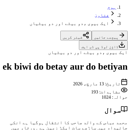
ہوم
فتاویٰ
ایک بیوی ،دو بیٹے اور دو بیٹیاں
پیچھے جائیں
شیئر کریں
ڈاؤن لوڈ پی ڈی ایف
یک بیوی ،دو بیٹے اور دو بیٹیاں
ek biwi do betay aur do betiya
تاریخ
:
13 مارچ، 2026
مشاہدات:
193
والہ
:
1024
سوال
حمد عباس کے والد صاحب کا انتقال ہوگیا ہے انکی
ائیداد میں ساڑھے سات ایکڑ زمین ہے ۔ورثاء میں