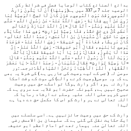
بدائع الصنائع کتاب الوصایا فصل فی شرائط رکن
الوصیۃ جلد 7 ص 337 میں ہے
(وَمِنْهَا) أَنْ لَا يَكُونَ وَارِثُ
الْمُوصِي وَقْتَ مَوْتِ الْمُوصِي، فَإِنْ كَانَ لَا تَصِحُّ الْوَصِيَّةُ لِمَا
رُوِيَ عَنْ أَبِي قِلَابَةَ - رَضِيَ اللَّهُ عَنْهُ - عَنْ رَسُولِ اللَّهِ - صَلَّى
اللَّهُ عَلَيْهِ وَسَلَّمَ - أَنَّهُ قَالَ «إنَّ اللَّهَ تَبَارَكَ وَتَعَالَى
أَعْطَى كُلَّ ذِي حَقٍّ حَقَّهُ، فَلَا وَصِيَّةَ لِوَارِثٍ» وَفِي هَذَا حِكَايَةٌ،
وَهِيَ مَا حُكِيَ أَنَّ سُلَيْمَانَ بْنَ الْأَعْمَشِ - رَحِمَهُ اللَّهُ تَعَالَى -
كَانَ مَرِيضًا، فَعَادَهُ أَبُو حَنِيفَةَ - رَضِيَ اللَّهُ عَنْهُ - فَوَجَدَهُ
يُوصِي لِابْنَيْهِ، فَقَالَ أَبُو حَنِيفَةَ: - رَضِيَ اللَّهُ عَنْهُ - إنَّ
هَذَا لَا يَجُوزُ، فَقَالَ: وَلِمَ يَا أَبَا حَنِيفَةَ فَقَالَ: لِأَنَّكَ
رَوَيْتَ لَنَا أَنَّ رَسُولَ اللَّهِ - صَلَّى اللَّهُ عَلَيْهِ وَسَلَّمَ - قَالَ:
«لَا وَصِيَّةَ لِوَارِثٍ» فَقَالَ سُلَيْمَانُ - رَحِمَهُ اللَّهُ -: يَا مَعْشَرَ
الْفُقَهَاءِ أَنْتُمْ الْأَطِبَّاءُ وَنَحْنُ الصَّيَادِلَةُ.:
ترجمہ:ور
موصیٰ لہ ( جس کے لیے وصیت کی جارہی ہے ) کی شرط یہ بھی
ہے کہ وہ موصی(وصیت کرنے والے) کی موت کے وقت اسکا
وارث نہ ہو، اگر وارث ہوگا تو اسکے حق میں وصیت
صحیح نہیں ہے، کیونکہ حضرت ابو قلابہ سے مروی ہے کہ
نبی کریم صلی اللہ علیہ وسلم نے ارشاد رمایا کہ
اللہ تعالی نے ہر وارث کو اس کا مکمل حق دے دیا ہے
لہذا
وارث کے حق میں وصیت جائزنہیں ہے۔اسی سلسلے میں
ایک حکایت نقل کی گئی ہے کہ سلیمان بن الاعمش رضی
اللہ تعالیٰ عنہ بیمار تھے تو امام اعظم ابو حنیفہ
انکی عیادت کے لیے آئے تو انہوں نے دیکھا کہ وہ