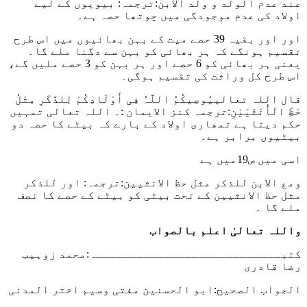
عند عدم الولد و ولد الابن:
ترجمہ: بیویوں کے لیے
اولاد کی عدم موجودگی میں چوتھا حصہ ہے۔
اور اور بقیہ 39 حصے میت کے بہن بھائیوں میں اس طرح
تقسیم ہونگے کہ ہر بھائی کو بہن سے دگنا ملے گا۔
یعنی ہر بھائی کو 6 حصے اور ہر بہن کو 3 حصے ملیں گے،
اس طرح کل وراثت کی تقسیم ہوگی۔
قال اللہ تعالییُوصِیکُمُ اللَّہُ فِی أَوْلَادِکُمْ لِلذَّکَرِ مِثْلُ
حَظِّ الْأُنْثَیَیْنِ:
ترجمہ کنز الایمان :۔ اللہ تعالی تمہیں
حکم دیتا ہے تمھاری اولاد کے بارے کہ بیٹے کا حصہ دو
بیٹیوں برابر ہے۔
اسی میں ص19میں ہے
ومع الابن للذکر مثل حظ الانثیین:
ترجمہ: اور
للذکر
مثل حظ الانثیین
کے تحت بیٹی کو بیٹے کے حصے کا نصف
ملے گا ۔
واللہ تعالیٰ اعلم بالصواب
کتبـــــــــــــــــــــــــــہ:محمد زوہیب
رضا قادری
الجواب الصحیح:
ابو الحسنین مفتی وسیم اختر المدنی