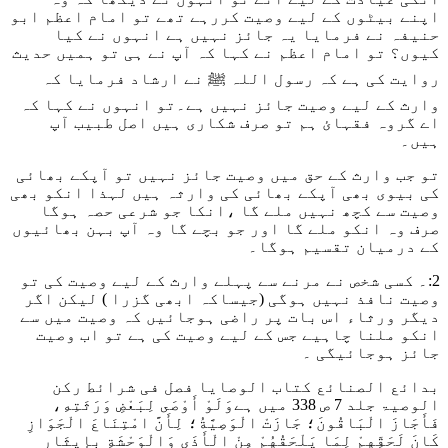
اپنے بیٹوں کے لیے وصیت کررہے تھے تو امام اعظم ابو
حنیفہ نے فرمایا یہ جائز نہیں ہے انہوں نے کیا
کیوں؟ تو امام اعظم نے کہا کہ آپ نے ہی تو ہمیں حدیث
روایت کی ہے کہ رسول اللہ ﷺ نے ارشاد فرمایا کہ
وارث کے لیے وصیت جائز نہیں ہے۔تو انہوں نے کہا کہ
اے گروہ فقہائ ہم تو صرف شکاری ہیں اصل طبیب آپ
ہیں۔
تو جب وارث کے حق میں وصیت جائز نہیں تو آپکے بھائی
کی بیوی بھی آپکے بھائی کی وارثہ ہیں لہذا انکو بھی
وصیت سے کچھ نہیں ملے گا ،انکا جو شرعی حصہ ہوگا
صرف وہ انکو ملے گا اور جو بچے گا وہ آپ بہن بھائیوں
کے درمیان تقسیم ہوگا۔
2:۔ کسی شخص نے مرنے سے پہلے وارث کے لیے وصیت کی تو
وصیت نافذ نہیں ہوگی (جیساکہ ابھی گزرا ) لیکن اگر
دیگر ورثاء اس بات پر راضی ہوجائیں کہ وصیت میں سے
انکو ملنا چاہیے جس کے لیے وصیت کی ہے تو اب وصیت
جائز ہوجائیگی ۔
بدائع الصنائع کتاب الوصایا فصل فی شرائط رکن
الوصیۃ جلد 7 ص 338 میں ہے
وَلَوْ أَوْصَى لِبَعْضِ وَرَثَتِهِ،
فَأَجَازَ الْبَاقُونَ؛ جَازَتْ الْوَصِيَّةُ؛ لِأَنَّ امْتِنَاعَ الْجَوَازِ
كَانَ لَحَقِّهِمْ لِمَا يَلْحَقُهُمْ مِنْ الْأَذَى وَالْوَحْشَةِ بِإِيثَارِ