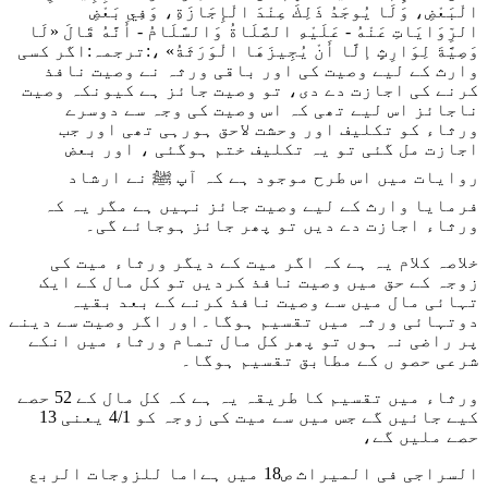
الْبَعْضِ، وَلَا يُوجَدُ ذَلِكَ عِنْدَ الْإِجَازَةِ، وَفِي بَعْضِ
الرِّوَايَاتِ عَنْهُ - عَلَيْهِ الصَّلَاةُ وَالسَّلَامُ - أَنَّهُ قَالَ «لَا
وَصِيَّةَ لِوَارِثٍ إلَّا أَنْ يُجِيزَهَا الْوَرَثَةُ» ،:
ترجمہ:اگر کسی
وارث کے لیے وصیت کی اور باقی ورثہ نے وصیت نافذ
کرنے کی اجازت دے دی، تو وصیت جائز ہے کیونکہ وصیت
ناجائز اس لیے تھی کہ اس وصیت کی وجہ سے دوسرے
ورثاء کو تکلیف اور وحشت لاحق ہورہی تھی اور جب
اجازت مل گئی تو یہ تکلیف ختم ہوگئی ، اور بعض
روایات میں اس طرح موجود ہے کہ آپ ﷺ نے ارشاد
فرمایا وارث کے لیے وصیت جائز نہیں ہے مگر یہ کہ
ورثاء اجازت دے دیں تو پھر جائز ہوجائے گی۔
خلاصہ کلام یہ ہے کہ اگر میت کے دیگر ورثاء میت کی
زوجہ کے حق میں وصیت نافذ کردیں تو کل مال کے ایک
تہائی مال میں سے وصیت نافذ کرنے کے بعد بقیہ
دوتہائی ورثہ میں تقسیم ہوگا۔اور اگر وصیت سے دینے
پر راضی نہ ہوں تو پھر کل مال تمام ورثاء میں انکے
شرعی حصو ں کے مطابق تقسیم ہوگا۔
ورثاء میں تقسیم کا طریقہ یہ ہے کہ کل مال کے 52 حصے
کیے جائیں گے جس میں سے میت کی زوجہ کو 4/1 یعنی 13
حصے ملیں گے،
السراجی فی المیراث ص18 میں ہے
اما للزوجات الربع