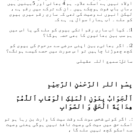
اولاد نہیں ہے اسکے علاوہ ہم 4 بھائی اور 5بہنیں ہیں
،ماں باپ فوت ہوچکے ہیں ۔ان کے ترکے میں رقم ہے ،
لیکن انہوں نے وصیت کی تھی کہ ساری رقم میری بیوی
کو ملے ۔ اب ہمارا سوال یہ ہے کہ
1:۔ کیا اب ساری رقم انکی بیوی کو ملے گی یا اس میں
ہم سب بہن بھائیوں کا بھی حصہ ہوگا؟
2:۔ اگر بھائی،بہن اپنی مرضی سے مرحوم کی بیوی کو
کچھ چھوڑنا چاہیں تو ا س صورت میں حصے کیسے ہونگے؟
سائل: سمیع اللہ عقیلی
بِسْمِ اللہِ الرَّحْمٰنِ الرَّحِيْمِ
اَلْجَوَابُ بِعَوْنِ الْمَلِکِ الْوَھَّابِ اَللّٰھُمَّ
ھِدَايَةَ الْحَقِّ وَ الصَّوَابِ
:۔ اگر کوئی شخص موت کے وقت میت کا وارث بن رہا ہو تو
اسکے حق میں میت کی وصیت نافذ نہیں ہوگی یعنی وصیت
سے اسکو کچھ نہیں ملے گا ،