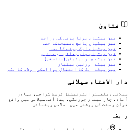
فتاویٰ
تین بیٹیاں پوتا پوتی کی وراثت
تین بیٹیاں پانچ بھتیجےکا حصہ
تین بیٹیاں ایک بیٹے کا حصہ
تین بیٹیاں چار بھائی دو بہنیں
تین بیٹے چار بیٹیاں (مناسخہ) ب
تین بیٹے اورتین بیٹیاں
تین بیٹے ایک کا انتقال ہوا اسکی اولاد کا حکم
دار الافتاء سیلانی
سیلانی ویلفیئر انٹرنیشنل ٹرسٹ کراچی، بہادر
آباد، چار مینار چورنگی، ہیڈ آفس سیلانی میں واقع
قرآن و سنت کی روشنی میں اسلامی رہنمائی
رابطہ
کراچی، بہادر آباد، چار مینار چورنگی