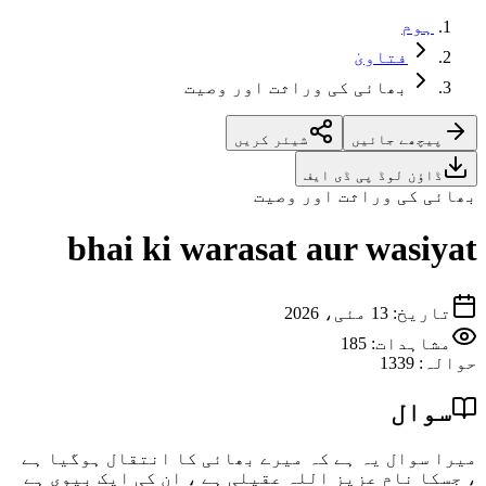
ہوم
فتاویٰ
بھائی کی وراثت اور وصیت
پیچھے جائیں
شیئر کریں
ڈاؤن لوڈ پی ڈی ایف
بھائی کی وراثت اور وصیت
bhai ki warasat aur wasiyat
تاریخ
:
13 مئی، 2026
مشاہدات:
185
حوالہ
:
1339
سوال
میرا سوال یہ ہے کہ میرے بھائی کا انتقال ہوگیا ہے
، جسکا نام عزیز اللہ عقیلی ہے ، ان کی ایک بیوی ہے