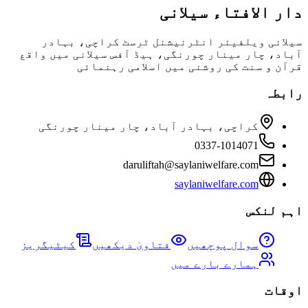
دار الافتاء سیلانی
سیلانی ویلفیئر انٹرنیشنل ٹرسٹ کراچی، بہادر
آباد، چار مینار چورنگی، ہیڈ آفس سیلانی میں واقع
قرآن و سنت کی روشنی میں اسلامی رہنمائی
رابطہ
کراچی، بہادر آباد، چار مینار چورنگی
0337-1014071
daruliftah@saylaniwelfare.com
saylaniwelfare.com
اہم لنکس
سوال پوچھیں
فتاویٰ دیکھیں
کیٹیگریز
ہمارے بارے میں
اوقات