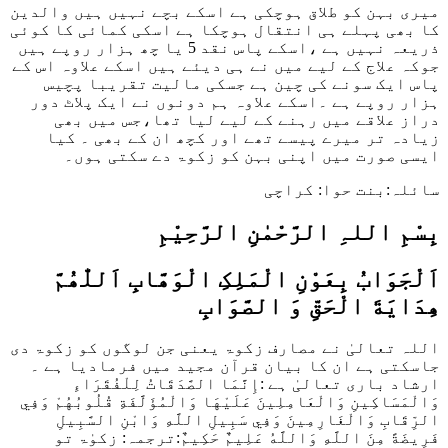
میری بہن کو طلاق ہوچکی ہے اسکے بچے نہیں ہیں والدین
کا بھی پہلے ہی انتقال ہوچکا ہے اسکی کمائی کا کوئی
ذریعہ نہیں ہے ،اسکے پاس نقد 5 یا چھ ہزار روپے ہیں
جوکہ علاج کے لیے میں نے ہی دیئے ہیں اسکے علاوہ اس کے
پاس ایک سونے کی چین ہے جسکی مالیت تقریبا پچیس
ہزار روپے ہے ۔اسکے علاوہ ہم دونوں نے ایک پلاٹ دور
دراز علاقے میں رہنے کے لیے لیا تھا،جس میں بھی
زیادہ تر میرے پیسے تھے اور کچھ ان کے بھی ۔ کیا
ایسی صورت میں اپنی بہن کو زکوۃ دے سکتی ہوں۔
سائلہ:بنت حوا: کراچی
بِسْمِ اللہِ الرَّحْمٰنِ الرَّحِيْمِ
اَلْجَوَابُ بِعَوْنِ الْمَلِکِ الْوَھَّابِ اَللّٰھُمَّ
ھِدَايَةَ الْحَقِّ وَ الصَّوَابِ
اللہ تعالیٰ نے مصارف زکوۃ یعنی جن لوگوں کو زکوۃ دی
جاسکتی ہے ان کا بیان قرآن مجید میں فرمادیا ہے ۔
ارشاد باری تعالیٰ ہے :
إِنَّمَا الصَّدَقَاتُ لِلْفُقَرَاءِ
وَالْمَسَاكِينِ وَالْعَامِلِينَ عَلَيْهَا وَالْمُؤَلَّفَةِ قُلُوبُهُمْ وَفِي
الرِّقَابِ وَالْغَارِمِينَ وَفِي سَبِيلِ اللَّهِ وَابْنِ السَّبِيلِ
فَرِيضَةً مِنَ اللَّهِ وَاللَّهُ عَلِيمٌ حَكِيمٌ:
ترجمہ: زکوٰۃ تو