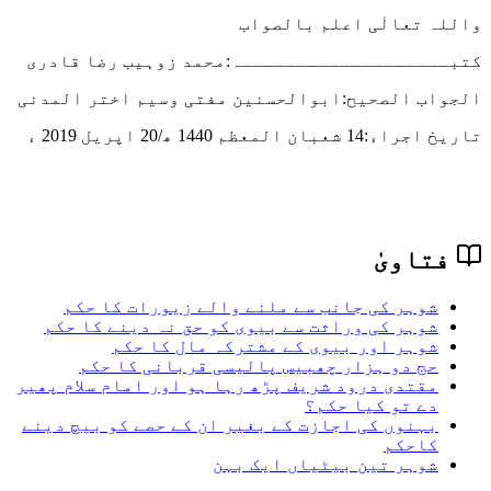
واللہ تعالٰی اعلم بالصواب
کتبـــــــــــــــــــہ:محمد زوہیب رضا قادری
الجواب الصحیح:ابوالحسنین مفتی وسیم اختر المدنی
تاریخ اجراء:
14 شعبان المعظم 1440 ھ/20 اپریل 2019 ء
فتاویٰ
شوہر کی جانب سے ملنے والے زیورات کا حکم
شوہر کی وراثت سے بیوی کو حق نہ دینے کا حکم
شوہر اور بیوی کے مشترکہ مال کا حکم
حج دو ہزار چھبیس پالیسی قربانی کا حکم
مقتدی درود شریف پڑھ رہا ہو اور امام سلام پھیر
دے تو کیا حکم؟
بہنوں کی اجازت کے بغیر ان کے حصے کو بیچ دینے
کاحکم
شوہر تین بیٹیاں ایک بہن