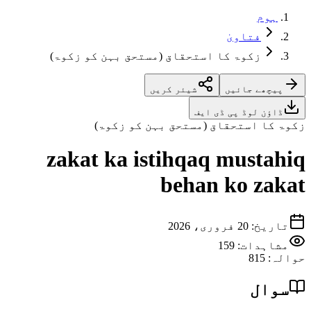
ہوم
فتاویٰ
زکوۃ کا استحقاق (مستحق بہن کو زکوۃ)
پیچھے جائیں
شیئر کریں
ڈاؤن لوڈ پی ڈی ایف
زکوۃ کا استحقاق (مستحق بہن کو زکوۃ)
zakat ka istihqaq mustahiq
behan ko zakat
تاریخ
:
20 فروری، 2026
مشاہدات:
159
حوالہ
:
815
سوال