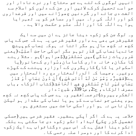
انہیں لوگوں کے لئے ہے جو محتاج اور نرے نادار اور
جو اسے تحصیل کرکے لائیں اور جن کے دلوں کو اسلام سے
الفت دی جائے اور گردنیں چھوڑانے میں اور قرضداروں
کو اور اللّٰہ کی راہ میں اور مسافر کو یہ ٹھہرایا
ہوا ہے اللّٰہ کا اور اللّٰہ علم و حکمت والا ہے ۔
وہ لوگ جن کو زکوۃ دینا جائز ہے ان میں سے ایک
فقیرشرعی بھی ہے ،اور فقیر شرعی یہ ہے کہ جس کے پاس
کچھ نہ کچھ مال ہو مگر اتنا نہ ہوکہ نِصاب کوپہنچ
جائےیانِصاب کی قَدَر توہو مگر اس کی حاجتِ اَصلِیَّۃ(یعنی
ضَروریات زندَگی )میں مُسْتَغْرَق(گِھراہوا)ہو ۔مثلا رہنے
کا مکان، خانہ داری کاسامان،سُواری کےجانور(یا
اسکوٹر یا کار) کاریگروں کے اَوزار، پہننے کے کپڑے
،وغیرہ ،جیسا کہ الدرالمختار مع رد المحتار میں
ہے:
(فَقِيرٌ، وَهُوَ مَنْ لَهُ أَدْنَى شَيْءٍ) أَيْ دُونَ نِصَابٍ أَوْ قَدْرُ
نِصَابٍ غَيْرِ نَامٍ مُسْتَغْرِقٍ فِي الْحَاجَةِ
.
(کتاب الزکاۃ ،باب
مصرف الزکاۃ، ج:2، ص: 339، طبع : دار
الفکر،بیروت)
ترجمہ:فقیر وہ ہے جس کے پاس کچھ نہ کچھ
ہو، یعنی جو نصاب سے کم ہو یا نصاب کی مقدار ہو لیکن
مال نامی نہ ہو اور اسکی حاجت میں مستغرق ہو۔
خلاصہ یہ ہے کہ اگر آپکی ہمشیرہ فقیر شرعی ہیں (جسکی
تفصیل گزر چکی) لہذا، انکو زکوۃ دی جا سکتی ہے بلکہ
انکو دینا افضل ہے کہ اس میں دوگناثواب ہے ایک زکوۃ
ادا کرنے کا اور دوسرا صلہ رحمی کا۔