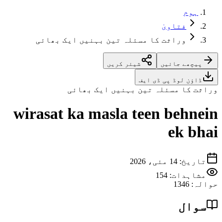
ہوم
فتاویٰ
وراثت کا مسئلہ تین بہنیں ایک بھائی
پیچھے جائیں
شیئر کریں
ڈاؤن لوڈ پی ڈی ایف
وراثت کا مسئلہ تین بہنیں ایک بھائی
wirasat ka masla teen behnein
ek bhai
تاریخ
:
14 مئی، 2026
مشاہدات:
154
حوالہ
:
1346
سوال