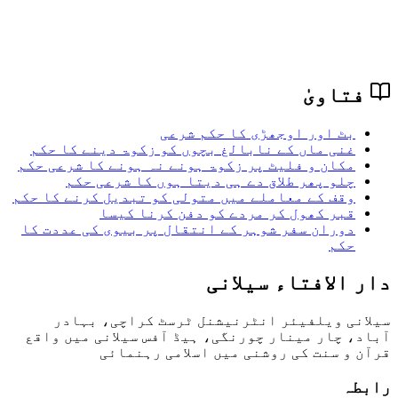
فتاویٰ
بٹ اور اوجھڑی کا حکم شرعی
غنی ماں کے نابالغ بچوں کو زکوۃ دینے کا حکم
مکان و فلیٹ پر زکوۃ ہونے نہ ہونے کا شرعی حکم
چلو پھر طلاق دے ہی دیتا ہوں کا شرعی حکم
وقف کے معاملے میں متولی کو تبدیل کرنے کا حکم
قبر کھول کر مردے کو دفن کرنا کیسا
دوران سفر شوہر کے انتقال پر بیوی كی عددت کا
حکم
دار الافتاء سیلانی
سیلانی ویلفیئر انٹرنیشنل ٹرسٹ کراچی، بہادر
آباد، چار مینار چورنگی، ہیڈ آفس سیلانی میں واقع
قرآن و سنت کی روشنی میں اسلامی رہنمائی
رابطہ