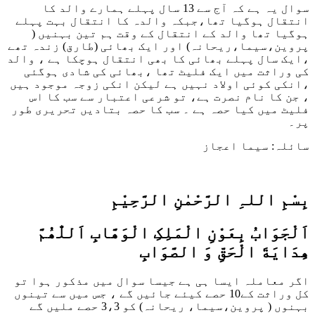
سوال یہ ہے کہ آج سے 13 سال پہلے ہمارے والد کا
انتقال ہوگیا تھا،جبکہ والدہ کا انتقال بہت پہلے
ہوگیا تھا والد کے انتقال کے وقت ہم تین بہنیں (
پروین،سیما،ریحانہ) اور ایک بھائی (طارق) زندہ تھے
،ایک سال پہلے بھائی کا بھی انتقال ہوچکا ہے ، والد
کی وراثت میں ایک فلیٹ تھا ،بھائی کی شادی ہوگئی
،انکی کوئی اولاد نہیں ہے لیکن انکی زوجہ موجود ہیں
، جن کا نام نصرت ہے، تو شرعی اعتبار سے سب کا اس
فلیٹ میں کیا حصہ ہے ۔ سب کا حصہ بتادیں تحریری طور
پر۔
سائلہ: سیما اعجاز
بِسْمِ اللہِ الرَّحْمٰنِ الرَّحِيْمِ
اَلْجَوَابُ بِعَوْنِ الْمَلِکِ الْوَھَّابِ اَللّٰھُمَّ
ھِدَايَةَ الْحَقِّ وَ الصَّوَابِ
اگر معاملہ ایسا ہی ہے جیسا سوال میں مذکور ہوا تو
کل وراثت کے10 حصے کیئے جائیں گے ، جس میں سے تینوں
بہنوں ( پروین،سیما، ریحانہ) کو 3،3 حصے ملیں گے