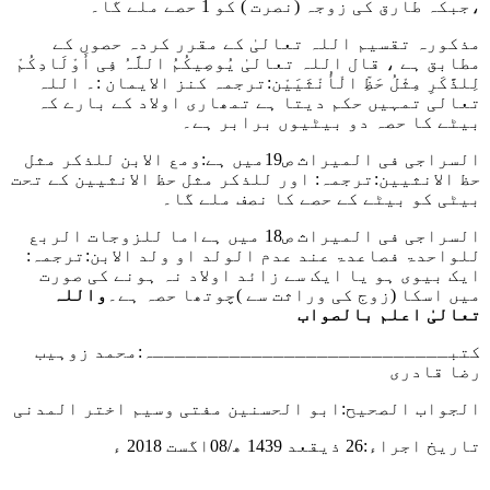
،جبکہ طارق کی زوجہ (نصرت ) کو 1 حصے ملے گا۔
مذکورہ تقسیم اللہ تعالیٰ کے مقرر کردہ حصوں کے
مطابق ہے ،
قال اللہ تعالیٰ یُوصِیکُمُ اللَّہُ فِی أَوْلَادِکُمْ
لِلذَّکَرِ مِثْلُ حَظِّ الْأُنْثَیَیْن:
ترجمہ کنز الایمان :۔ اللہ
تعالی تمہیں حکم دیتا ہے تمھاری اولاد کے بارے کہ
بیٹے کا حصہ دو بیٹیوں برابر ہے۔
السراجی فی المیراث ص19میں ہے:
ومع الابن للذکر مثل
حظ الانثیین:
ترجمہ: اور للذکر مثل حظ الانثیین کے تحت
بیٹی کو بیٹے کے حصے کا نصف ملے گا۔
السراجی فی المیراث ص18 میں ہے
اما للزوجات الربع
للواحدۃ فصاعدۃ عند عدم الولد او ولد الابن:
ترجمہ:
ایک بیوی ہو یا ایک سے زائد اولاد نہ ہونے کی صورت
میں اسکا (زوج کی وراثت سے )چوتھا حصہ ہے۔
واللہ
تعالیٰ اعلم بالصواب
کتبـــــــــــــــــــــــــــہ:محمد زوہیب
رضا قادری
الجواب الصحیح:
ابو الحسنین مفتی وسیم اختر المدنی
تاریخ اجراء:
26 ذیقعد 1439 ھ/08اگست 2018 ء