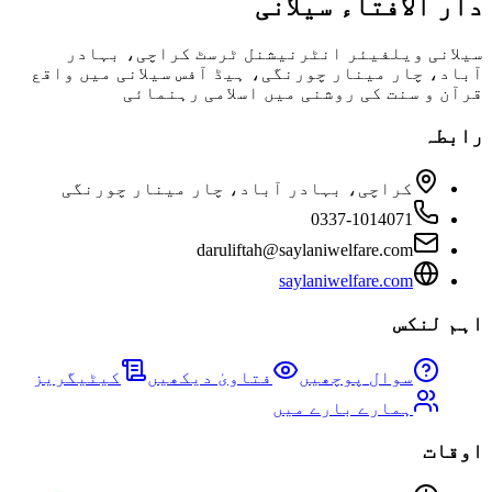
دار الافتاء سیلانی
سیلانی ویلفیئر انٹرنیشنل ٹرسٹ کراچی، بہادر
آباد، چار مینار چورنگی، ہیڈ آفس سیلانی میں واقع
قرآن و سنت کی روشنی میں اسلامی رہنمائی
رابطہ
کراچی، بہادر آباد، چار مینار چورنگی
0337-1014071
daruliftah@saylaniwelfare.com
saylaniwelfare.com
اہم لنکس
سوال پوچھیں
فتاویٰ دیکھیں
کیٹیگریز
ہمارے بارے میں
اوقات