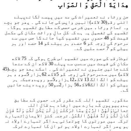
ھِدَايَةَ الْحَقِّ وَ الصَّوَابِ
جن ورثاء نے تعمیرات کی مد میں پیسے لگائےپہلے
اتنی رقم(30 لاکھ)انہیں واپس کی جائے گی ۔ پھر جو بچے
وہ تمام ورثاء میں شرعی حصص کے مطابق تقسیم ہوگا۔
تقسیم کی تفصیل یہ ہے کہ کل مالِ وراثت مکان کی مکمل
قیمت کو 48 حصوں میں تقسیم کیا جائے گا جس میں سے
مرحوم کی زوجہ کو 6 حصے، ہر بیٹے کو 14 حصے اور ہر
بیٹی کو 7 حصے ملیں گے۔
نوٹ:رقم کی صورت میں تقسیم اس طرح ہوگی کہ 75 لاکھ
مکان کی قیمت میں سےسب سے پہلے 30 لاکھ ان کے منھا
کئے جائیں جنہوں نے تعمیرات کی ۔ اسکے بعد جو بچے(45
لاکھ) میں سےمرحوم کی زوجہ کو 5لاکھ 62ہزار 5سو، ، ہر
بیٹے کو الگ الگ 13 لاکھ12ہزار،5سو روپے،جبکہ ہر
بیٹی کو الگ الگ6لاکھ56 ہزار2سو50 روپے دیئے جائیں
گے۔
مذکورہ تقسیم اللہ کے مقرر کردہ حصوں کے مطابق
ہے،
بیویوں کے بارے میں ارشاد ہے
قال اللہ
تعالیٰ:
وَلَهُنَّ الرُّبُعُ مِمَّا تَرَكْتُمْ إِنْ لَمْ يَكُنْ لَكُمْ وَلَدٌ فَإِنْ
كَانَ لَكُمْ وَلَدٌ فَلَهُنَّ الثُّمُنُ۔
ترجمہ کنز الایمان :تمہارے
ترکہ میں عورتوں کا چوتھائی ہے اگر تمہارے اولاد نہ
ہو پھر اگر تمہارے اولاد ہو تو ان کا تمہارے ترکہ