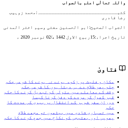
واللہ تعالٰی اعلم بالصواب
کتبـــــــــــــــــــــــــــہ:محمد زوہیب
رضا قادری
الجواب الصحیح:
ابو الحسنین مفتی وسیم اختر المدنی
تاریخ اجراء:
15ربیع الاول 1442 ھ/02 نومبر 2020 ء
فتاویٰ
مکان و فلیٹ پر زکوۃ ہونے نہ ہونے کا شرعی حکم
چلو پھر طلاق دے ہی دیتا ہوں کا شرعی حکم
وقف کے معاملے میں متولی کو تبدیل کرنے کا حکم
قبر کھول کر مردے کو دفن کرنا کیسا
دوران سفر شوہر کے انتقال پر بیوی كی عددت کا
حکم
میں تمہاری شادی میں بیٹھوں تو مجھے طلاق
پھوپی اور بھتیجی کو نکاح میں جمع کرنے کا حکم