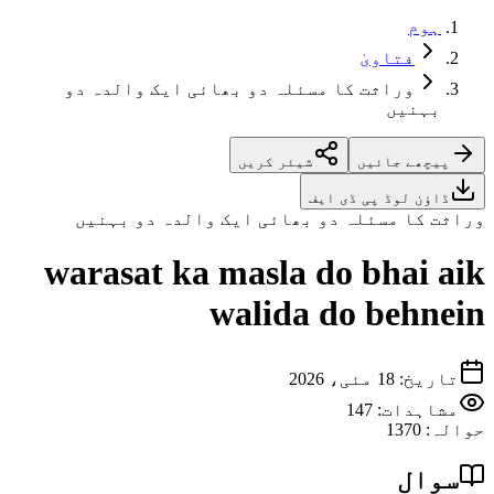
ہوم
فتاویٰ
وراثت کا مسئلہ دو بھائی ایک والدہ دو
بہنیں
پیچھے جائیں
شیئر کریں
ڈاؤن لوڈ پی ڈی ایف
وراثت کا مسئلہ دو بھائی ایک والدہ دو بہنیں
warasat ka masla do bhai aik
walida do behnein
تاریخ
:
18 مئی، 2026
مشاہدات:
147
حوالہ
:
1370
سوال