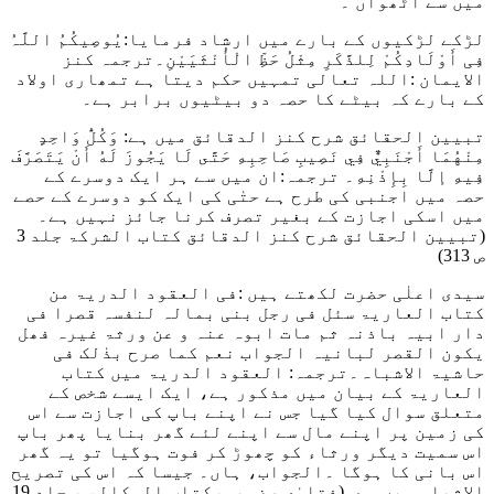
میں سے آٹھواں ۔
لڑکے لڑکیوں کے بارے میں ارشاد فرمایا
:
یُوصِیکُمُ اللَّہُ
فِی أَوْلَادِکُمْ لِلذَّکَرِ مِثْلُ حَظِّ الْأُنْثَیَیْنِ
۔ترجمہ کنز
الایمان :اللہ تعالی تمہیں حکم دیتا ہے تمھاری اولاد
کے بارے کہ بیٹے کا حصہ دو بیٹیوں برابر ہے۔
تبیین الحقائق شرح کنز الدقائق میں ہے:
وَكُلُّ وَاحِدٍ
مِنْهُمَا أَجْنَبِيٌّ فِي نَصِيبِ صَاحِبِهِ حَتَّى لَا يَجُوزَ لَهُ أَنْ يَتَصَرَّفَ
فِيهِ إلَّا بِإِذْنِهِ
۔ ترجمہ:ان میں سے ہر ایک دوسرے کے
حصہ میں اجنبی کی طرح ہے حتٰی کی ایک کو دوسرے کے حصے
میں اسکی اجازت کے بغیر تصرف کرنا جائز نہیں ہے۔
(تبیین الحقائق شرح کنز الدقائق کتاب الشرکۃ جلد 3
ص 313)
سیدی اعلٰی حضرت لکھتے ہیں
:فی العقود الدریۃ من
کتاب العاریۃ سئل فی رجل بنی بمالہ لنفسہ قصرا فی
دار ابیہ باذنہ ثم مات ابوہ عنہ و عن ورثۃ غیرہ فھل
یکون القصر لبانیہ الجواب نعم کما صرح بذٰلک فی
حاشیۃ الاشباہ۔
ترجمہ: العقود الدریۃ میں کتاب
العاریۃ کے بیان میں مذکور ہے، ایک ایسے شخص کے
متعلق سوال کیا گیا جس نے اپنے باپ کی اجازت سے اس
کی زمین پر اپنے مال سے اپنے لئے گھر بنایا پھر باپ
اس سمیت دیگر ورثاء کو چھوڑ کر فوت ہوگیا تو یہ گھر
اس بانی کا ہوگا ۔الجواب، ہاں۔ جیسا کہ اس کی تصریح
الاشباہ میں ہے۔
(فتاوٰی رضویہ،کتاب الوکالۃ ، جلد 19