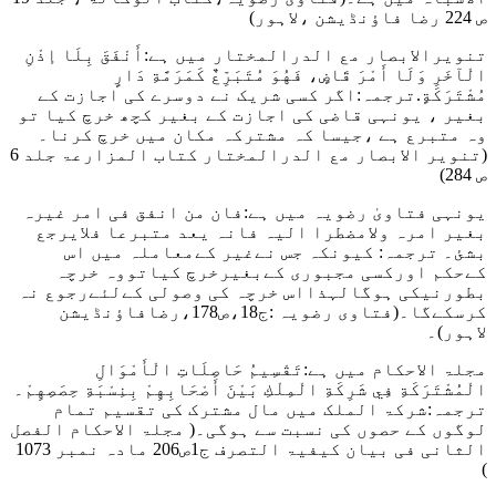
ص 224 رضا فاؤنڈیشن ،لاہور)
تنویرالابصار مع الدرالمختار میں ہے
:أَنْفَقَ بِلَا إذْنِ
الْآخَرِ وَلَا أَمْرَ قَاضٍ، فَهُوَ مُتَبَرِّعٌ كَمَرَمَّةِ دَارٍ
مُشْتَرَكَةٍ
.ترجمہ:اگر کسی شریک نے دوسرے کی اجازت کے
بغیر ، یونہی قاضی کی اجازت کے بغیر کچھ خرچ کیا تو
وہ متبرع ہے ،جیسا کہ مشترکہ مکان میں خرچ کرنا۔
(تنویر الابصار مع الدرالمختار کتاب المزارعۃ جلد 6
ص 284)
یونہی
فتاویٰ رضویہ میں ہے
:فان من انفق فی امر غیرہ
بغیر امرہ ولامضطرا الیہ فانہ یعد متبرعا فلایرجع
بشئ۔
ترجمہ: کیونکہ جس نےغیر کےمعاملہ میں اس
کےحکم اورکسی مجبوری کےبغیرخرچ کیاتووہ خرچہ
بطورنیکی ہوگالہذااس خرچہ کی وصولی کےلئےرجوع نہ
کرسکےگا۔
(فتاوی رضویہ :ج18،ص178،رضافاؤنڈیشن
لاہور)۔
مجلۃ الاحکام میں ہے
:تَقْسِيمُ حَاصِلَاتِ الْأَمْوَالِ
الْمُشْتَرَكَةِ فِي شَرِكَةِ الْمِلْكِ بَيْنَ أَصْحَابِهِمْ بِنِسْبَةِ حِصَصِهِمْ۔
ترجمہ:شرکۃ الملک میں مال مشترک کی تقسیم تمام
لوگوں کے حصوں کی نسبت سے ہوگی۔
( مجلۃ الاحکام الفصل
الثانی فی بیان کیفیۃ التصرف ج1ص206 مادہ نمبر 1073
)