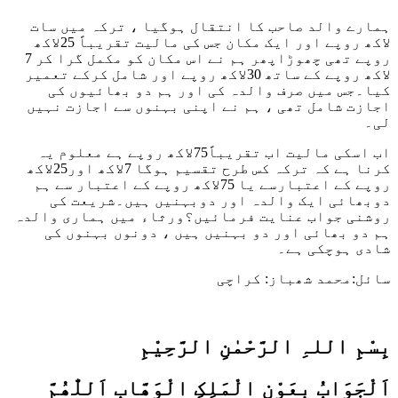
ہمارے والد صاحب کا انتقال ہوگیا ، ترکہ میں سات
لاکھ روپے اور ایک مکان جس کی مالیت تقریباً 25لاکھ
روپے تھی چھوڑاپھر ہم نے اس مکان کو مکمل گرا کر 7
لاکھ روپے کے ساتھ 30لاکھ روپے اور شامل کرکے تعمیر
کیا۔جس میں صرف والدہ کی اور ہم دو بھائیوں کی
اجازت شامل تھی ، ہم نے اپنی بہنوں سے اجازت نہیں
لی۔
اب اسکی مالیت اب تقریباً75لاکھ روپے ہے معلوم یہ
کرنا ہے کہ ترکہ کس طرح تقسیم ہوگا 7لاکھ اور25لاکھ
روپے کے اعتبارسے یا 75لاکھ روپے کے اعتبار سے ہم
دوبھائی ایک والدہ اور دوبہنیں ہیں۔شریعت کی
روشنی جواب عنایت فرمائیں؟ورثاء میں ہماری والدہ
ہم دو بھائی اور دو بہنیں ہیں ، دونوں بہنوں کی
شادی ہوچکی ہے۔
سائل:محمد شھباز: کراچی
بِسْمِ اللہِ الرَّحْمٰنِ الرَّحِيْمِ
اَلْجَوَابُ بِعَوْنِ الْمَلِکِ الْوَھَّابِ اَللّٰھُمَّ