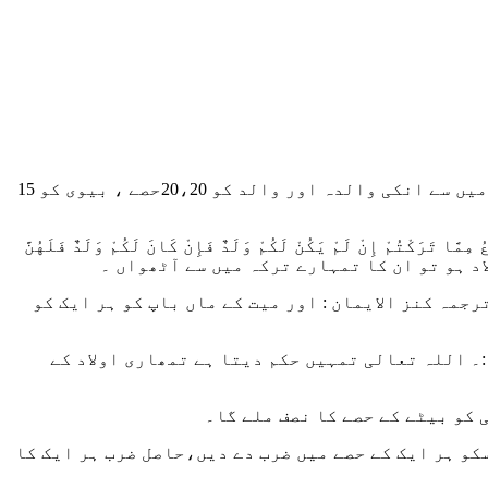
اگر معاملہ ایسا ہی ہے جیسا کہ سوال میں ذکر کیا گیا تو سید اسد علی کے ترکہ کے کل 120 حصے کیئے جائیں گے جس میں سے انکی والدہ اور والد کو 20،20حصے ، بیوی کو 15
ُ مِمَّا تَرَكْتُمْ إِنْ لَمْ يَكُنْ لَكُمْ وَلَدٌ فَإِنْ كَانَ لَكُمْ وَلَدٌ فَلَهُنَّ
د ہو تو ان کا تمہارے ترکہ میں سے آٹھواں ۔
رجمہ کنز الایمان :
اور میت کے ماں باپ کو ہر ایک کو
۔ اللہ تعالی تمہیں حکم دیتا ہے تمھاری اولاد کے
 کو بیٹے کے حصے کا نصف ملے گا۔
م کو مبلغ یعنی 120 پر تقسیم کردیں جو جواب آئے اسکو ہر ایک کے حصے میں ضرب دے دیں،حاصل ضرب ہر ایک کا