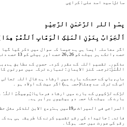
سائل: سید اسد علی : کراچی
بِسْمِ اللہِ الرَّحْمٰنِ الرَّحِيْمِ
اَلْجَوَابُ بِعَوْنِ الْمَلِکِ الْوَھَّابِ اَللّٰھُمَّ ھِدَاي
حصے ،انکے ہر بیٹے کو 26،26 حصے اور بیٹی کو 13 حصے دئیے جائیں گے۔
مذکورہ تقسیم اللہ کے مقرر کردہ حصوں کے مطابق ہے،
بی
الثُّمُنُ:
ترجمہ کنز الایمان : تمہارے ترکہ میں عورتوں کا 
ماں،باپ کے حصےکے بارے میں ارشاد ہے
قال اللہ تعالی
اس کے ترکہ سے چھٹا(حصہ ہے) اگر میت کے اولاد ہو ۔
لڑکے لڑکیوں کے بارے میں ارشاد فرمایا:
یُوصِیکُمُ اللَّہُ فِی
بارے کہ بیٹے کا حصہ دو بیٹیوں برابر ہے۔
السراجی فی المیراث ص19میں ہے:
ومع الابن للذکر مثل حظ
رقم کی صورت میں حصہ ہوگا۔