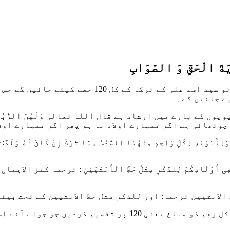
َةَ الْحَقِّ وَ الصَّوَابِ
ویوں کے بارے میں ارشاد ہے
قال اللہ تعالیٰ
وَلَهُنَّ الرُّبُع
چوتھائی ہے اگر تمہارے اولاد نہ ہو پھر اگر تمہارے اولا
وَلِأَبَوَيْهِ لِكُلِّ وَاحِدٍ مِنْهُمَا السُّدُسُ مِمَّا تَرَكَ إِنْ كَانَ لَهُ وَلَدٌ:
ت
 أَوْلَادِکُمْ لِلذَّکَرِ مِثْلُ حَظِّ الْأُنْثَیَیْنِ :
ترجمہ کنز الایمان :
 الانثیین
ترجمہ: او
ر للذکر مثل حظ الانثیین
کے تحت بیٹی
فائدہ : جائیداد کی رقم تقسیم کرنے کا طریقہ ہی ہے کہ کل رق