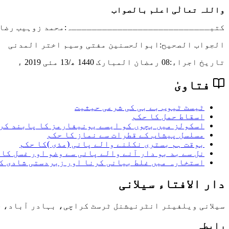
واللہ تعالٰی اعلم بالصواب
کتبـــــــــــــــــــــــــــہ:محمد زوہیب رضا 
الجواب الصحیح:ابوالحسنین مفتی وسیم اختر المدنی
تاریخ اجراء:
08 رمضان المبارک 1440 ھ/13 مئی 2019 ء
فتاویٰ
ٹیسٹ ٹیوب بے بی کی شرعی حیثیت
اسقاط حمل کا حکم
اسکولز میں بچوں کو ایسے یونیفارمز کا پابند کرن
مسلسل پیشاب کے قطرات سے نماز کا حکم
بوقت ہم بستری نکلنے والے پانی (مذی )کا حکم
نل سے بد بو دار آنے والے پانی سے وضو اور غسل کا 
استخارہ میں غلط بیانی کرنا اور زبردستی شادی ک
دار الافتاء سیلانی
سیلانی ویلفیئر انٹرنیشنل ٹرسٹ کراچی، بہادر آباد، چا
رابطہ