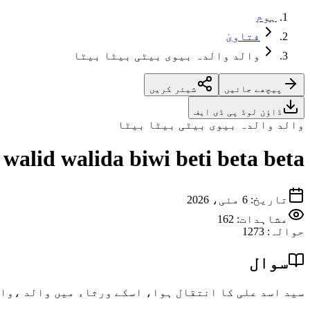
ہوم
فتاویٰ
والد والدہ بیوی بیٹی بیٹا بیٹا
پیچھے جائیں
شیئر کریں
ڈاؤن لوڈ پی ڈی ایف
والد والدہ بیوی بیٹی بیٹا بیٹا
walid walida biwi beti beta beta
تاریخ
:
6 مئی، 2026
مشاہدات:
162
حوالہ
:
1273
سوال
سید اسد علی کا انتقال ہوا، اسکے ورثاء میں والد ،وال