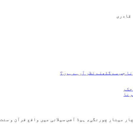
قادری
ا جس سے گٹھنے نظر آرہے ہوں؟
حکم
رنا
ر مینار چورنگی، ہیڈ آفس سیلانی میں واقع قرآن و سنت 