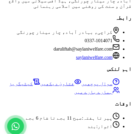
آباد، چار مینار چورنگی، ہیڈ آفس سیلانی میں واقع
قرآن و سنت کی روشنی میں اسلامی رہنمائی
رابطہ
کراچی، بہادر آباد، چار مینار چورنگی
0337-1014071
daruliftah@saylaniwelfare.com
saylaniwelfare.com
اہم لنکس
سوال پوچھیں
فتاویٰ دیکھیں
کیٹیگریز
ہمارے بارے میں
اوقات
پیر تا ہفتہ
:
صبح 11 بجے تا شام 6 بجے
اتوار
:
بند