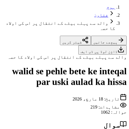
ہوم
فتاویٰ
والد سے پہلے بیٹے کے انتقال پر اس کی اولاد
کا حصہ
پیچھے جائیں
شیئر کریں
ڈاؤن لوڈ پی ڈی ایف
والد سے پہلے بیٹے کے انتقال پر اس کی اولاد کا حصہ
walid se pehle bete ke inteqal
par uski aulad ka hissa
تاریخ
:
18 مارچ، 2026
مشاہدات:
219
حوالہ
:
1062
سوال