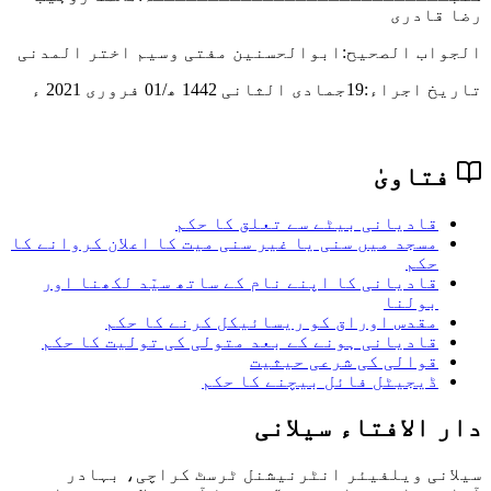
رضا قادری
الجواب الصحیح:ابوالحسنین مفتی وسیم اختر المدنی
تاریخ اجراء:
19جمادی الثانی 1442 ھ/01 فروری 2021 ء
فتاویٰ
قادیانی بیٹے سے تعلق کا حکم
مسجد میں سنی یا غیر سنی میت کا اعلان کروانے کا
حکم
قادیانی کا اپنے نام کے ساتھ سیّد لکھنا اور
بولنا
مقدس اوراق کو ریسائیکل کرنے کا حکم
قادیانی ہونے کے بعد متولی کی تولیت کا حکم
قوالی کی شرعی حیثیت
ڈیجیٹل فائل بیچنے کا حکم
دار الافتاء سیلانی
سیلانی ویلفیئر انٹرنیشنل ٹرسٹ کراچی، بہادر