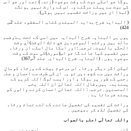
ہوگا جو اسکی موت کے وقت موجود (زندہ) تھے اور جو ا س
کی موت سے پہلے مرگئے وہ اس کے وارث نہیں ہونگے
(لہذا ان میں وراثت تقسیم نہیں ہوگی)۔
( الہدایۃ شرح بدایۃ المبتدی کتاب المفقود جلد 2ص
424)
یوں ہی البنایہ شرح الہدایہ میں اسی کے تحت ہے:
وقسم
ماله بين ورثته الموجودين في ذلك الوقت)أي وقت
الحكم بالموت
۔ترجمہ:اور اسکا مال اسکے ان ورثاء
میں تقسیم کیا جائے گا جو اس(مورث)کی موت کے وقت
موجود ہوں۔
(البنایہ شرح الہدایہ جلد 7ص367)
لیکن اگر دیگر ورثاء اس مرحوم بیٹے کے ورثاء کومالِ
وراثت میں سے کچھ دیں تو یہ ان کی طرف سے احسان و صلہ
رحمی کے طور پر ہوگا ، اور ایسے لوگ اللہ کریم کے
پسندیدہ ہیں،
قال اللہ تعالیٰ ان اللہ یحب
المحسنین
۔ترجمہ: اللہ تعالیٰ احسان کرنے والوں کو
پسند فرماتا ہے ۔
وراثت کی تقسیم کی تفصیل جاننے کے لئے تمام ورثاء
کی تفصیل لکھ کر بھیجیں ۔
واللہ تعالٰی اعلم بالصواب
کتبـــــــــــــــــــــــــــہ:محمد زوہیب