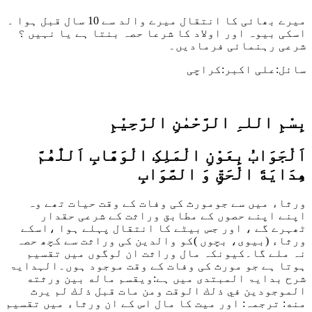
میرے بھائی کا انتقال میرے والد سے 10 سال قبل ہوا ۔
اسکی بیوہ اور اولاد کا شرعا حصہ بنتا ہے یا نہیں ؟
شرعی رہنمائی فرمادیں۔
سائل:علی اکبر:کراچی
بِسْمِ اللہِ الرَّحْمٰنِ الرَّحِيْمِ
اَلْجَوَابُ بِعَوْنِ الْمَلِکِ الْوَھَّابِ اَللّٰھُمَّ
ھِدَايَةَ الْحَقِّ وَ الصَّوَابِ
ورثاء میں سے جومورث کی وفات کے وقت حیات تھے وہ
اپنے اپنے حصوں کے مطابق وراثت کے شرعی حقدار
ٹھہرے گے ، اور جس بیٹے کا انتقال پہلے ہوا ،اسکے
ورثاء (بیوی، بچوں )کو والدین کی وراثت سے کچھ حصہ
نہ ملے گا۔کیونکہ مال وراثت ان لوگوں میں تقسیم
ہوتا ہے جو مورث کی وفات کے وقت موجود ہوں۔الہدایۃ
شرح بدایۃ المبتدی میں ہے:
ويقسم ماله بين ورثته
الموجودين في ذلك الوقت ومن مات قبل ذلك لم يرث
منه:
ترجمہ: اور میت کا مال اس کے ان ورثاء میں تقسیم