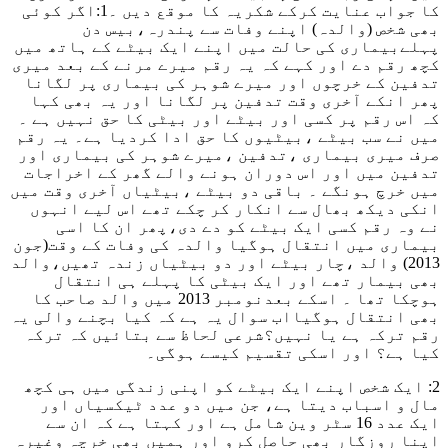
کا جواب عنایت کرکے شکریہ کا موقع دیں ۔1:اگر کوئی
بھی شخص (والدہ) اپنے وفات سے پندرہ،بیس دن
پہلےبیماری کی حالت میں اپنے ایک بیٹے کے ہاتھ میں
کچھ رقم دے اور کہے کہ یہ رقم میرے مرنے کے بعد میری
تدفین کے خرچوں اور میرے شوہر کی بیماری پر لگانا
پھر انکے آخری وقت تدفین پر لگانا اور یہ بھی کہا
کہ اس رقم پر کسی اور بیٹے اور بیٹی کا حق نہیں ہے ۔
میں نے سب بیٹے ،بیٹیوں کا حق ادا کردیا ہے۔ یہ رقم
صرف میری بیماری ،تدفین ،میرے شوہر کی بیماری اور
تدفین میں اور اس دوران ہونے والے گھر کے اخراجات
میں خرچ ہونگے ۔ باقی دو بیٹے ،بیٹیاں آخری وقت میں
انکی دیکھ بھال سے انکار کر چکے تھے اس لیے انہوں
نے وہ رقم کسی ایک بیٹے کو دے دی،پھر ان کا اسی
بیماری میں انتقال ہوگیا والدہ کی وفات کے وقت(جون
2013) والد ،چار بیٹے اور دو بیٹیاں زندہ تھیں،والد
بھی بیمار تھے اور ایک بیٹی کا پہلے ہی انتقال
ہوچکا تھا ۔ اسکے بعدنومبر 2013 میں والد صاحب کا
بھی انتقال ہوگیااب سوال یہ ہے کہ کیا بچنے والی یہ
رقم ترکہ ہے یا نہیں؟شرعی لحاظ سے بتائیں کہ ترکہ
کیا ہے؟ اور اسکی تقسیم کیسے ہوگی۔
2: ایک شخص اپنے ایک بیٹے کو اپنی زندگی میں ہی کچھ
مال و اسباب دیتا ہے، جن میں دو عدد ٹیکسیاں اور
ایک عدد 16 سٹر وین شامل ہے اور کہتا ہے کہ ان سے
اپنا روزگار بھی حاصل کرو اور ہمیں بھی خرچہ وغیرہ