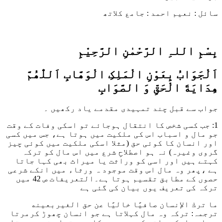
سائل : نعیم احمد : جامع کلاتھ
بِسْمِ اللہِ الرَّحْمٰنِ الرَّحِيْمِ
اَلْجَوَابُ بِعَوْنِ الْمَلِکِ الْوَھَّابِ اَللّٰھُمَّ
ھِدَايَةَ الْحَقِّ وَ الصَّوَابِ
جواب سے قبل چند تمہیدی مقدمے یاد رکھیں ۔
1: جب کسی شخص کا انتقال ہوجائے تو اسکی وفات کے وقت
جو مال و اسباب اس کی ملکیت میں ہوتا ہے، جس میں کسی
اور انسان کا کوئی حق (مثلا اسکی ملکیت میں کوئی چیز
گروی وغیرہ) نہ ہو اصطلاحِ شرع میں اس مال کو ترکہ
کہتے ہیں اور اسی کو وراثت یا میراث بھی کہا جاتا
ہے ،پھر وہ مال اس وقت موجود ہ ورثاء میں انکے شرعی
حصوں کے مطابق تقسیم ہوتا ہے۔التعریفات ص 42 میں
ترکہ کی تعریف یوں بیان کی گئی ہے
ما ترك الإنسان صافيًا خاليًا عن حق الغيربعينه
ترجمہ: ترکہ وہ مال کہلاتا ہے جو انسان چھوڑ کرمرتا