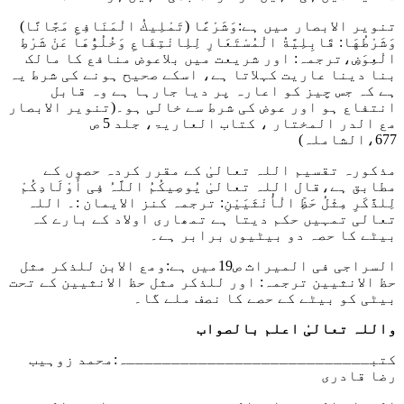
تنویر الابصار میں ہے:
وَشَرْعًا (تَمْلِيكُ الْمَنَافِعِ مَجَّانًا)
وَشَرْطُهَا: قَابِلِيَّةُ الْمُسْتَعَارِ لِلِانْتِفَاعِ وَخُلُوُّهَا عَنْ شَرْطِ
الْعِوَضِ،
ترجمہ: اور شریعت میں بلاعوض منافع کا مالک
بنا دینا عاریت کہلاتا ہے، اسکے صحیح ہونے کی شرط یہ
ہے کہ جس چیز کو اعارہ پر دیا جارہا ہے وہ قابل
انتفاع ہو اور عوض کی شرط سے خالی ہو۔
(تنویر الابصار
مع الدر المختار ، کتاب العاریۃ، جلد 5 ص
677،الشاملہ)
مذکورہ تقسیم اللہ تعالیٰ کے مقرر کردہ حصوں کے
مطابق ہے،
قال اللہ تعالیٰ یُوصِیکُمُ اللَّہُ فِی أَوْلَادِکُمْ
لِلذَّکَرِ مِثْلُ حَظِّ الْأُنْثَیَیْنِ:
ترجمہ کنز الایمان :۔ اللہ
تعالی تمہیں حکم دیتا ہے تمھاری اولاد کے بارے کہ
بیٹے کا حصہ دو بیٹیوں برابر ہے۔
السراجی فی المیراث ص19میں ہے:
ومع الابن للذکر مثل
حظ الانثیین
ترجمہ: اور للذکر مثل حظ الانثیین کے تحت
بیٹی کو بیٹے کے حصے کا نصف ملے گا۔
واللہ تعالیٰ اعلم بالصواب
کتبـــــــــــــــــــــــــــہ:محمد زوہیب
رضا قادری