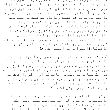
مطابق تقسیم کر دئیے جاتے ہیں۔السراجی فی المیراث
میں ہے:
قال علمائنا تتعلق بترکۃ المیت حقوق اربعۃ
الاول یبدأ بتکفینہ وتجہیزہ ثم تقضی دیونہ من جمیع
ما بقی من مالہ ثم تنفذ وصایاہ من ثلث ما بقی بعد
الدین ثم یقسم الباقی بین ورثتہ :
ترجمہ: ہمارے
علماء نے فرمایا کہ میت کے ترکے سے چار طرح کے حق
متعلق ہوتے ہیں پہلا تجہیز و تکفین پھراسکے تمام
مال سے اسکے قرض ادا کئے جائیں گے پھر قرض کی
ادائیگی کے بعد جو مال بچا اس سے وصیت نافذ کی جائے
گی، پھر جو مال بچے اسکو ورثاء میں تقسیم کردیا
جائے گا۔
(السراجی فی المیراث ص 5)
1:اس تمہید کے بعد آپ کے پہلے سوال کا جواب یہ ہے کہ
والدہ کی جانب سے بھائی کو یہ کہنا کہ'' میرے مرنے کے
بعد اس رقم میں سے میرے شوہر کی بیماری و تدفین پر
خرچ کی جائے ''وصیت ہے ، اوروصیت اگر اجنبی کے لئے ہو
تو ایک تہائی مال سے دی جائے گی اور اگر وارث شرعی
کے لیے وصیت ہو تو یہ وصیت درست نہیں ، اس لیے کہ یہ
وارث کے حق میں وصیت ہے ،اور شرع میں وارث کے لیے
وصیت نافذ نہیں ہوتی الا یہ کہ
دیگر ورثاء اجازت دے دیں تو نافذ ہے ۔لہذا ماں کی
جانب سے دی جانے والی رقم میں سے جتنی بھی آپکی
والدہ کی وفات کے وقت بچی، وہ سب ترکہ ہے ،یہ رقم
اور اسکے علاوہ اگر کوئی اور بھی جائیداد یا مال ہے