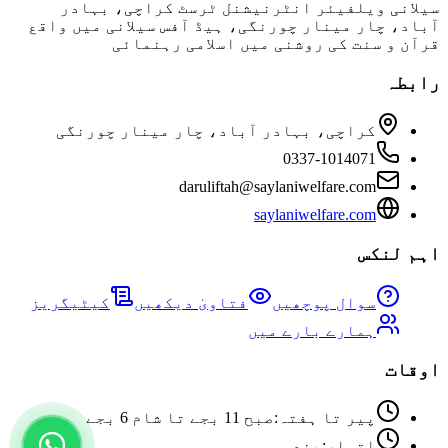
سیلانی ویلفیئر انٹرنیشنل ٹرسٹ کراچی، بہادر
آباد، چار مینار چورنگی، ہیڈ آفس سیلانی میں واقع
قرآن و سنت کی روشنی میں اسلامی رہنمائی
رابطہ
کراچی، بہادر آباد، چار مینار چورنگی
0337-1014071
daruliftah@saylaniwelfare.com
saylaniwelfare.com
اہم لنکس
سوال پوچھیں
فتاویٰ دیکھیں
کیٹیگریز
ہمارے بارے میں
اوقات
پیر تا ہفتہ
:
صبح 11 بجے تا شام 6 بجے
اتوار
:
بند