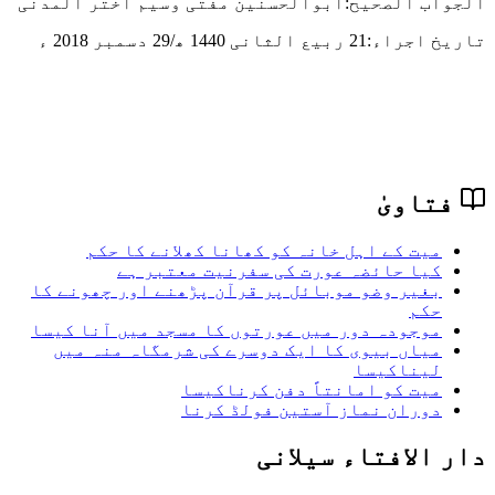
الجواب الصحیح:ابوالحسنین مفتی وسیم اختر المدنی
تاریخ اجراء:
21 ربیع الثانی 1440 ھ/29 دسمبر 2018 ء
فتاویٰ
میت کے اہل خانہ کو کھانا کھلانے کا حکم
کیا حائضہ عورت کی سفرنیت معتبر ہے
بغیر وضو موبائل پر قرآن پڑھنے اور چھونے کا
حکم
موجودہ دور میں عورتوں کا مسجد میں آنا كيسا
میاں بیوی کا ایک دوسرے کی شرمگاہ منہ میں
لیناکیسا
میت کو امانتاً دفن کرناکیسا
دوران نماز آستین فولڈ کرنا
دار الافتاء سیلانی