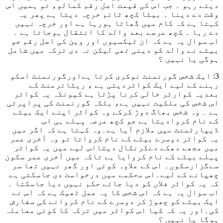
دیتے رہو ۔ جب اس کی قیمت اصل رقم کمالو، تو ہمیں اس
وقت دے دینا ۔ بیٹا کچھ ٹائم خرچہ دیتا ہے پھر یہ
کہتا ہے کہ کام میں گھاٹا ہورہا ہے اور خرچہ نہیں
دے رہا ۔ کچھ عرصے بعد والد کا انتقال ہوجاتا ہے ۔
اب سوال یہ ہے کہ ان ٹیکسیوں اور وین کی اصل رقم جو
بیٹے نے والد کو دینی تھی لیکن نہ دی ترکہ میں شامل
ہوگی یا نہیں ؟
3: ایک شخص گورنمنٹ نوکری کرتا ہےاورگورنمنٹ اسکو
رہنے کے لیے ایک کواٹردیتی ہے ، ریٹائرمنٹ کے
بعدیہ کوارٹر خالی کرنا پڑتا ہے کیونکہ یہ کواٹر
اس شخص کی ملکیت نہیں ہے، بلکہ گورنمنٹ کی پراپرٹی
ہے ۔ وہ شخص بھاگ دوڑ کرکے وہ کواٹر اپنے ایک بیٹے
کے نام کروادیتا ہے جو کچھ عرصہ پہلے ہی اس
ڈیپارٹمنٹ میں ملازم آیا ہے۔وہ کہتا ہے کہ اگر میں
یہ کواٹر دوسرے بیٹے کے نام کرواتا تو وہ آخری عمر
میں مجھے دھکے دےکرنکال دیتااس لیے میں یہ کواٹر
پہلے بیٹے کے نام کروایا ہے تاکہ میں آخری عمر سکون
سےگزارسکوں۔ اس کے علاوہ کوئی اور گھر نہیں تھا سر
چھپانے کے لیے۔اس محکمے میں درخواست دی جاسکتی ہے
کہ یہ کواٹر فلاں کو دیا جائے حکم نہیں دیا جاسکتا ۔
اب سوال یہ ہے کہ اس شخص کا یہ عمل ٹھیک ہے کہ اس نے
ایک بیٹے کو چھوڑ کر دوسرے کے نام کروانے کی سفارش
کی۔اور یہ کہ کیا اس کواٹر میں ترکہ کا کوئی معاملہ
ہوگا یا نہیں ؟