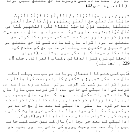
ہے اور اسکے ساتھ کسی دوسرے کا حق متعلق نہیں ہوتا
۔( التعریفات ص 42)
تبیین میں ہے:
وَالْمُرَادُ مِنْ التَّرِكَةِ مَا تَرَكَهُ الْمَيِّتُ
خَالِيًا عَنْ تَعَلُّقِ حَقِّ الْغَيْرِ بِعَيْنِهِ، وَإِنْ كَانَ حَقُّ الْغَيْرِ
مُتَعَلِّقًا بِعَيْنِهِ فَإِنَّ صَاحِبَهُ يَتَقَدَّمُ عَلَى التَّجْهِيزِ كَمَا فِي
حَالِ حَيَاتِهِ:
ترجمہ: اور ترکہ سے مراد وہ مال ہے جو میت
چھوڑ کر مرے اور اس کے ساتھ کسی دوسرے کا کوئی حق
متعلق نہ ہو، اگراس مال کے ساتھ کسی کا حق متعلق ہو
تو تجہیز و تکفین سے پہلے اس صاحب حق کو مقدم کیا
جائے گا ، جیسا کہ زندگی میں ہوتا ہے۔
(تبینن
الحقائق شرح کنز الدقائق ،کتاب الفرائض ، جلد 6 ص
229 ،الشاملہ)
2:جب کسی شخص کا انتقال ہوجائے تو سب سے پہلے اسکے
مال سے اسکی تجہیز و تکفین کا بندوبست کیا جاتاہے
پھر اگر اس پر کسی کا قرضہ ہوتو اسکے سارے مال سے اس
قرضے کی ادائیگی کی جاتی ہے، اگر قرضے میں سارا مال
چلا جائے تو بات مکمل ہے اب چونکہ مزید مال موجود ہی
نہیں لہذا ورثاء کو کچھ نہیں ملے گا لیکن اگر اسکے
ذمے جو قرض ہے اسکی ادائیگی کے بعد مال بچ جائے تو
دیکھیں گے کہ اگر مرنے والے نے کسی غیر وارث کے لیے
وصیت کی ہے تواس مابقی بعد اداء القرض (قرض کی
ادائیگی کے بعد جو بچا اس) مال کے تین حصے کیے جاتے
ہیں ،ایک حصہ سے وصیت پوری کی جاتی ہے اور بقیہ دو
حصے اسکے ورثاء میں شریعت کے مقرر کردہ حصوں کے