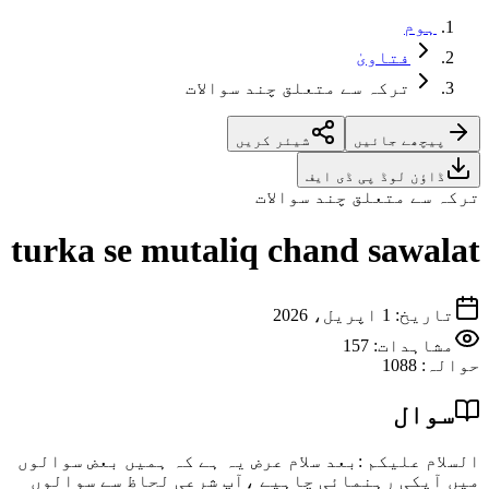
ہوم
فتاویٰ
ترکہ سے متعلق چند سوالات
پیچھے جائیں
شیئر کریں
ڈاؤن لوڈ پی ڈی ایف
ترکہ سے متعلق چند سوالات
turka se mutaliq chand sawalat
تاریخ
:
1 اپریل، 2026
مشاہدات:
157
حوالہ
:
1088
سوال
السلام علیکم :بعد سلام عرض یہ ہے کہ ہمیں بعض سوالوں
میں آپکی رہنمائی چاہیے ،آپ شرعی لحاظ سے سوالوں