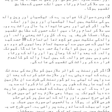
وہ سب ملا کرتمام ورثاء میں انکے حصوں کےمطابق
تقسیم ہوگا۔
2:دوسرے سوال کا جواب یہ ہے کہ ٹیکسیاں اور وین والد
ہی کی ملکیت ہیں لہذا ٹیکسیاں اور وین اور اسکے
علاوہ اگر کوئی اور بھی جائیداد یا مال وراثت ہے ،وہ
سب ملا کر تمام ورثاء میں انکے حصوں کے مطابق تقسیم
ہوگا۔جسکا طریقہ یہ ہے کہ کل وراثت یعنی والدہ اور
والدکی ملکیت میں جو کچھ تھا اس تمام کے 10 حصے کیے
جائیں گے جس میں سے آپ سمیت تمام بھائیوں کو دو، دو
حصے اور ہر بہن کو ایک ،ایک حصہ دیا جائے گا۔کیونکہ
والدہ کے بعد والد کا وصال ہوا اور والد کے ورثاء
بھی وہی ہیں جو والدہ کے ہیں لہذا والد کو کالعدم
قرار دے کر وراثت کی تقسیم کی جائے گی۔
3:اگر گورنمنٹ یہ کواٹر ملازمین کو ملازمت کی مدت تک
رہنے کے لیے دیتی ہے اور ملازمت ختم کرنے کے بعد ان
سے واپس لے لیتی ہے تو گورنمنٹ کی طرف سے ان ملازمین
کے لیے عاریت کے طور پر ہے ، اگر نام کروانے سے یہ
مراد ہے کہ اب یہ مکان بیٹے کے قبضے میں بطور عاریت
دے دیا کیونکہ یہ بیٹا بھی ملازم ہے تو اس میں شرعا
کوئی حرج نہیں ،اور والد کے اس عمل پر کوئی حکم
شرعی لاگو نہ ہوگا ، بالخصوص اس صورت میں جبکہ وہ
خود اس بیٹے کے ساتھ رہنے پر راضی ہے۔اسی طرح جب یہ
ملکیت میں ہی نہیں تو ترکہ بھی نہیں ہوسکتا۔