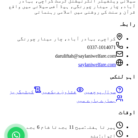
سیلانی ویلفیئر انٹرنیشنل ٹرسٹ کراچی، بہادر
آباد، چار مینار چورنگی، ہیڈ آفس سیلانی میں واقع
قرآن و سنت کی روشنی میں اسلامی رہنمائی
رابطہ
کراچی، بہادر آباد، چار مینار چورنگی
0337-1014071
daruliftah@saylaniwelfare.com
saylaniwelfare.com
اہم لنکس
سوال پوچھیں
فتاویٰ دیکھیں
کیٹیگریز
ہمارے بارے میں
اوقات
پیر تا ہفتہ
:
صبح 11 بجے تا شام 6 بجے
اتوار
:
بند