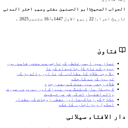
الجواب الصحیح:
ابو الحسنین مفتی وسیم اختر المدنی
تاریخ اجراء:
22 ربیع الاول 1447
ھ/ 16 ستمبر2025 ء
فتاویٰ
نماز میں ایسی غلطی کرنا جس سے معنی فاسد ہوں
بیوی کے نام کل جائیداد کرنا
بلا وجہ طلاق کا مطالبہ کرنا اور والدین کی
توہین کرنے کا حکم
طلاق رجعی میں عدت کے بعد رجوع
ڈیجیٹل مارکیٹنگ میں میوزک اور بے پردہ عورت
والے اشتہارات کی شرعی حیثیت
نکاح کو زناکہنا اور نفقہ زوجات کی مقدار
اسکول وین اجارہ کا حکم
دار الافتاء سیلانی