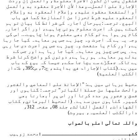
فنقول يجب ‌أن ‌تكون ‌الأجرة ‌معلومة، والعمل إن وردت
الإجارة على العمل...وهذا لأن الأجرة معقود به والعمل
أو المنفعة معقود عليه، وإعلام المعقود به وإعلام
المعقود عليه شرط تحرزا عن المنازعة كما في باب
البيع۔
ترجمہ:بہرحال اجارہ کی شرائط کا بیان تو ہم
کہتے ہیں کہ اجرت معلوم ہونی چاہیے، اور اگر اجارہ
کام پر ہوا ہے تو کام بھی معلوم ہونا چاہیے… اس کی
وجہ یہ ہے کہ اجرت وہ چیز ہے جس پر معاہدہ کیا جا رہا
ہے، اور کام یا منفعت وہ چیز ہے جس پر اجرت دی جا رہی
ہے۔ پس جس چیز پر معاہدہ کیا جا رہا ہے اور جس کے
بدلے پر معاہدہ ہو رہا ہے، دونوں کو واضح کرنا شرط
ہے تاکہ جھگڑے سے بچا جا سکے، جیسا کہ بیع کے باب
میں ہے۔
(كتاب الإجاراۃ في بدايته، ج:7، ص:395، ط:دار
الكتب العلمية)
محیط برہانی میں ہے:
"الإعانة على المعاصي والفجور
والحث عليها من جملة الكبائر"
ترجمہ: گناہوں اور
فسق و فجور پر مدد کرنا اور اس پر اُبھارنا بھی
کبیرہ گناہوں میں سے ہے۔
(المحيط البرهاني، کتاب
الشهادات، الفصل الثالث، جلد 08، صفحہ 312،
دارالكتب العلمیہ، بیروت)
واللہ تعالٰی اعلم بالصواب
کتبـــــــــــــــــــــــــــہ:
محمد زوہیب
رضا قادری