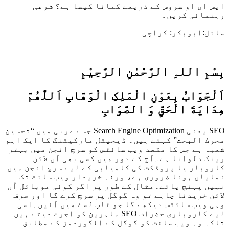
ایس ای او سروس کے ذریعے کمانا کیسا ہے؟ شرعی
رہنمائی کریں۔
سائل:ابوبکر: کراچی
بِسْمِ اللہِ الرَّحْمٰنِ الرَّحِيْمِ
اَلْجَوَابُ بِعَوْنِ الْمَلِکِ الْوَھَّابِ اَللّٰھُمَّ
ھِدَايَةَ الْحَقِّ وَ الصَّوَابِ
SEO یعنی Search Engine Optimization جسے عربی میں “تحسين
محرك البحث” کہتے ہیں۔ ڈیجیٹل مارکیٹنگ کا ایک اہم
شعبہ ہے جس کا مقصد ویب سائٹس کو سرچ انجن میں بہتر
رینک دلوانا ہے۔آج کے دور میں کسی بھی آن لائن
کاروبار یا پروڈکٹ کی کامیابی کے لیے سرچ انجن میں
نمایاں ہونا ضروری ہے، ورنہ خریدار ویب سائٹ تک
نہیں پہنچ پاتے۔مثال کے طور پر اگر کوئی موبائل آن
لائن خریدنا چاہے تو وہ گوگل پر سرچ کرے گا اور صرف
وہی ویب سائٹس دیکھے گا جو ٹاپ لسٹ میں آئیں۔اسی
لیے کاروباری حضرات SEO ماہرین کو اجرت دیتے ہیں
تاکہ وہ ویب سائٹ کو گوگل کے الگوردمز کے مطابق