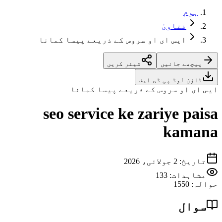
ہوم
فتاویٰ
ایس ای او سروس کے ذریعے پيسا كمانا
پیچھے جائیں
شیئر کریں
ڈاؤن لوڈ پی ڈی ایف
ایس ای او سروس کے ذریعے پيسا كمانا
seo service ke zariye paisa
kamana
تاریخ
:
2 جولائی، 2026
مشاہدات:
133
حوالہ
:
1550
سوال