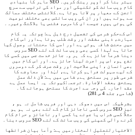
بہتر بنا کر اوپر رینک کریں۔ SEO ماہر کا بنیادی
کام ویب سائٹ کو تکنیکی اور مواد کی ترتیب سے سرچ
انجن کے معیار پر لانا ہوتا ہے۔کلائنٹس مختلف ممالک
سے ہوتے ہیں اور ان کی ویب سائٹس بھی مختلف نوعیت
کی ہوتی ہیں، جیسے ای کامرس، فٹنس یا بلاگنگ وغیرہ۔
اس کےحکمِ شرعی کی تفصیل درج ذیل ہے: چونکہ یہ کام
مہارت، ذہنی مشقت اور وقت طلب ہوتا ہےاور اس کام
میں محنتِ شاقہ ہوتی ہے اور اسی کا محنتانہ وصول کیا
جاتا ہے لہذا کسی بھی ویب سائٹ کے لئے SEO سروس
دینا شرعاً جائز ہے کہ ہر وہ جائز خدمت جس میں کسی کا
نفع ہو، اس پر اجرت لینا جائز ہے۔اور اس کام میں
بھی انسان ، اپنی صلاحیت اور وقت صرف کر کے دوسروں
کے لیے سہولت فراہم کرتا ہے، لہٰذا وہ معاوضے کا
شرعی طور پر مستحق ہے، شامی میں ہے
: لأن ذلك عمل
يستحق بعقد الإجارة
۔ترجمہ:کیونکہ یہ ایسا عمل ہے
عقد اجارہ کی وجہ سے اجرت کا مستحق ہوجائے گا۔
(شامی، جلد 4 ص 281)
بشرطیکہ اس میں دھوکہ دہی اور فریب شامل نہ ہو ،
نیز SEO سروس کسی ناجائز کام کے لئے بھی نہ ہو ہو
مثلاً کسی شراب یا جوئے یا کسی اور ناجائز و حرام کام
کرنے والی کمپنی کی ویب سائٹ کے لئے SEO سروس دینا۔
الاختیارلتعلیل المختارمیں ہے:
وأما بيان شرائطها