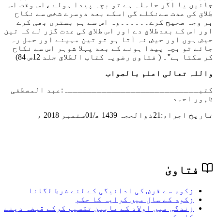
جائیں یا اگر حاملہ ہے تو بچہ پیدا ہولے ،اس وقت اس
طلاق کی عدت سےنکلے گی اسکے بعد دوسرے شخص سے نکاح
بر وجہ صحیح کرے۔۔۔۔۔۔وہ اس سے ہم بستری بھی کرے
اور اس کے بعدطلاق دے اور اس طلاق کی عدت گزر لے کہ تین
حیض ہوں اور حیض نہ آتا ہو تو تین مہینے اور حمل رہ
جائے تو بچہ پیدا ہونے کے بعد پہلا شوہر اس سے نکاح
کر سکتا ہے''۔
( فتاوی رضویہ کتاب الطلاق جلد 12ص 84)
واللہ تعالی اعلم بالصواب
کتبـــــــــــــــــــــــــــہ:عبد المصطفی
ظہور احمد
تاریخ اجراء:
21ذوالحجہ 1439 ھ/01ستمبر 2018 ء
فتاویٰ
زکوۃ سے قرض کی ادائیگی کے لئے شرط لگانا
زکوۃ کے سال میں کرایہ کا حکم
زندگی میں اولاد کے مابین تقسیم کرکے قبضہ دینے
کا حکم