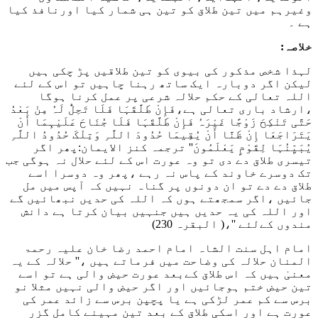
وغیرہم میں تین طلاق کو تین ہی شمار کیا اورنافذ کیا
ہے ۔
خلاصہ:
لہذا شخص مذکور کی بیوی کو تین طلاقیں پڑ چکی ہیں
لیکن اگر دوبارہ ایک ساتھ رہنا چاہیں تو اس کے لئے
اللہ تعالی کے حکم حلالہ شرعی پر عمل کرنا ہوگا
،ارشاد باری تعالی ہے،
فَإِنْ طَلَّقَہَا فَلَا تَحِلُّ لَہُ مِنْ بَعْدُ
حَتَّی تَنْکِحَ زَوْجًا غَیْرَہُ فَإِنْ طَلَّقَہَا فَلَا جُنَاحَ عَلَیْہِمَا أَنْ
یَتَرَاجَعَا إِنْ ظَنَّا أَنْ یُقِیمَا حُدُودَ اللَّہِ وَتِلْکَ حُدُودُ اللَّہِ
یُبَیِّنُہَا لِقَوْمٍ یَعْلَمُونَ
'' ترجمہ کنز الایمان:پھر اگر
تیسری طلاق دے دی تو وہ عورت اس کے لئے حلال نہ ہوگی جب
تک دوسرے خاوند کے پاس نہ رہے ،پھر وہ دوسرا اسے
طلاق دے دے تو ان دونوں پر گناہ نہیں کہ آپس میں مل
جائیں ،اگر سمجھتے ہوں کہ اللہ کی حدیں نبھائیں گے
اور اللہ کی یہ حدیں ہیں جنہیں بیان کرتا ہے دانش
مندوں کےلئے ''
،( البقرہ 230)
امام اہل سنت الشاہ امام احمد رضا خان علیہ رحمۃ
المنان حلالہ کی وضاحت میں فرماتے ہیں ،'' حلالہ کے یہ
معنیٰ ہیں کہ اس طلاق کےبعد عورت حیض والی ہے تو اسے
تین حیض ختم ہوجائیں اور اگر حیض والی نہیں مثلا نو
برس سے کم عمر لڑکی ہے یا پچپن برس سے زائد عمر کی
عورت ہے اور اسکی طلاق کے بعد تین مہینے کامل گزر