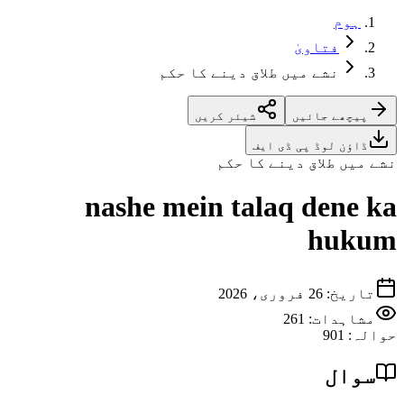
ہوم
فتاویٰ
نشے میں طلاق دینے کا حکم
پیچھے جائیں
شیئر کریں
ڈاؤن لوڈ پی ڈی ایف
نشے میں طلاق دینے کا حکم
nashe mein talaq dene ka
hukum
تاریخ
:
26 فروری، 2026
مشاہدات:
261
حوالہ
:
901
سوال