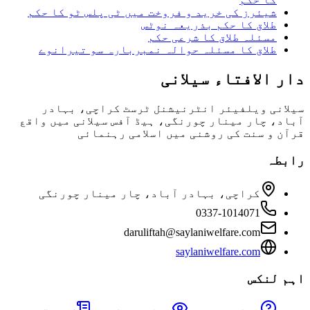
شیئرز کی خرید و فروخت میں ٹی پلس ٹو کا حکم
طلاق کا حکم بذریعہ نوٹس
مسئلہ طلاق کا شرعی حکم
طلاق کا مسئلہ حوالہ نمبربارہ سو تیرانوے
دار الافتاء سیلانی
سیلانی ویلفیئر انٹرنیشنل ٹرسٹ کراچی، بہادر
آباد، چار مینار چورنگی، ہیڈ آفس سیلانی میں واقع
قرآن و سنت کی روشنی میں اسلامی رہنمائی
رابطہ
کراچی، بہادر آباد، چار مینار چورنگی
0337-1014071
daruliftah@saylaniwelfare.com
saylaniwelfare.com
اہم لنکس