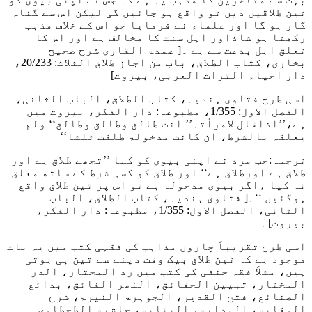
تین طلاقیں دیں تو واقع ہو جائیں گی لیکن اس سے گناہ
گار ہو گا اور علماء نے فرمایا جو اس کے خلاف مذہب
رکھتا ہو شاذاور اہل سنت کا مخالف ہے اور اس کا
تعلق اہل بدعت سے ہے ۔
[ عمدۃ القاری شرح صحیح
بخاری، کتاب الطلاق، باب من اجاز طلاق الثلاث: 20/233،
دار احیاء التراث العربی، بیروت]
اسی طرح فتاوی ہندیہ، کتاب الطلاق، الباب الثانی،
الفصل الاول: 1/355، مطبوعہ: دار الفکر، بیروت میں
ہے،
’’اذاقال لامرأتہ’’ انت طالق وطالق وطالق‘‘ ولم
یعلقہ بالشرط، ان کانت مدخولۃ طلقت ثلثا‘‘
ترجمہ:جب مرد نے اپنی بیوی کو کہا ’’تجھے طلاق ہے اور
طلاق ہے اورطلاق ہے‘‘ اور طلاق کو کسی شرط کے ساتھ معلق
نہ کیا ،اگر بیوی مدخولہ ہے تو اس پر تین طلاق واقع
ہوگئیں ‘‘۔
[ فتاوی ہندیہ، کتاب الطلاق، الباب
الثانی، الفصل الاول: 1/355، مطبوعہ: دار الفکر،
بیروت]۔
اسی طرح تقریباً چاروں مذاہب کی فقہی کتب میں یہ بات
موجود ہے کہ تین طلاق بیک وقت دینے سے تین ہی ہوتی
ہیں، مثلاً فقہ حنفی کی کتب میں رد المحتار، الدر
المختار، تبیین الحقائق، النھر الفائق، بدائع
الصنائع، فتح القدیر، الجوہرۃ النیرۃ، شرح
الوقایۃ، الہدایۃ، البنایۃ، حاشیۃ الطحطاوی