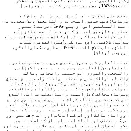
[ شرح النووی علی المسلم، کتاب الطلاق، باب طلاق
الثلاث: 1/478، مطبوعہ: قدیمی کتب خانہ،کراچی]۔
محقق علی الاطلاق علامہ کمال الدین ابن ہمام نے
فرمایا
: ذھب جمھورالصحابۃ والتابعین ومن بعدھم من
ائمۃ المسلمین الی ان یقع ثلاثاً۔
ترجمہ: جمہور
صحابہ، تابعین اور ان کے بعد والے مسلمانوں کے
ائمہ کرام کا مسلک ہے کہ ایک لفظ سے تین طلاقیں دینے
سے تین طلاقیں واقع ہوں گی۔
[فتح القدیر، کتاب
الطلاق، باب طلاق السنۃ: 3/469، مطبوعہ: دارالفکر،
بیروت، لبنان]۔
عمد ۃالقاری شرح صحیح بخاری میں ہے
"مذہب جماھیر
العلماء من التابعین ومن بعد ھم منھم الاوزاعی
والنخعی والثوری ابو حنیفہ واصحابہ ومالک
واصحابہ والشافعی واصحابہ واحمد واصحابہ واسحاق
وابو ثوروابو عبید وآخرون کثیرون علی ان من طلق
امراتہ ثلاثا وقعن ولکنہ یاثم وقالوا من خالف فیہ
فھو شاذمخالف لاھل السنۃ وانما تعلق بہ اھل البدع
"
ترجمہ: جمہور علماء کرام تابعین میں سے اور جو ان
کے بعد والے ہیں ان میں امام اوزاعی اور علامہ نخعی
اور علامہ ثوری اور امام ابو حنیفہ اور اس کے اصحاب
اور امام مالک اور اس کے اصحاب اور امام شافعی اور
اس کے اصحاب اور امام احمد اور ان کے اصحاب اور
علامہ اسحاق اور علامہ ابو ثور اور علامہ ابو عبید اور
بہت سے متاخرین کا مذہب یہ ہے کہ جس نے اپنی بیوی کو