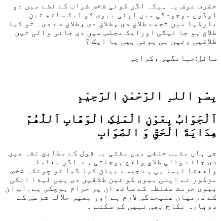
حضرت عرض یہ ہیکہ اگر کوئی شخص شراب کے نشے میں دو
لوگوں موجودگی میں اپنی بیوی کو ایک ساتھ تین
بارکہا میں تجھے طلاق دی ،طلاق دی ،طلاق دے دی۔ تو کیا
طلاق ہو جا ئیگی اورایک مجلس میں دی جانی والی تین
طلاقیں ،تین ہی ہوتی ہیں یا ایک ؟
سائل:جہانگیر ،کراچی
بِسْمِ اللہِ الرَّحْمٰنِ الرَّحِيْمِ
اَلْجَوَابُ بِعَوْنِ الْمَلِکِ الْوَھَّابِ اَللّٰھُمَّ
ھِدَايَةَ الْحَقِّ وَ الصَّوَابِ
جی ہاں مذہب حنفی میں مفتی بہ قول کے مطابق نشہ میں
دی جانے والی طلاق واقع ہوجاتی ہے۔اگر معاملہ
واقعتا ایسا ہی ہے جیسے بیان کیا گیا تو چونکہ شخص
مزکور نے اپنی بیوی کو تین طلاقیں دی ہیں لہذا انکی
بیوی حرمت مغلظہ کے ساتھ ان پر حرام ہوچکی ہے۔اب ان
کے درمیان علیحدگی لازم ہے اور بغیر حلالہ شرعی کے
دوبارہ نکاح بھی نہیں کر سکتے ۔