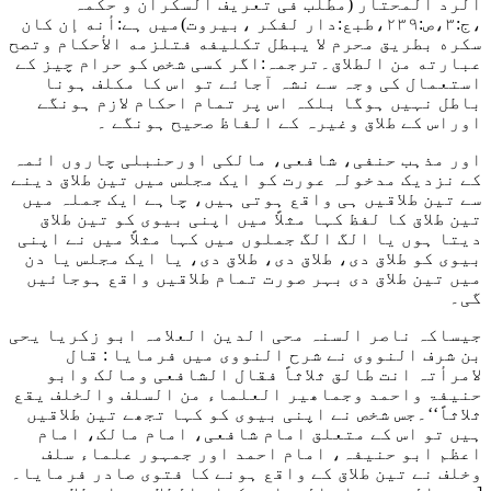
الرد المحتار (مطلب فی تعریف السکران و حکمہ
،ج:۳،ص:۲۳۹،طبع:دار لفکر ،بیروت)میں ہے:
أنه إن كان
سكره بطريق محرم لا يبطل تكليفه فتلزمه الأحكام وتصح
عبارته من الطلاق۔
ترجمہ:اگر کسی شخص کو حرام چیز کے
استعمال کی وجہ سے نشہ آجائے تو اس کا مکلف ہونا
باطل نہیں ہوگا بلکہ اس پر تمام احکام لازم ہونگے
اوراس کے طلاق وغیرہ کے الفاظ صحیح ہونگے ۔
اور مذہب حنفی، شافعی، مالکی اورحنبلی چاروں ائمہ
کے نزدیک مدخولہ عورت کو ایک مجلس میں تین طلاق دینے
سے تین طلاقیں ہی واقع ہوتی ہیں، چاہے ایک جملہ میں
تین طلاق کا لفظ کہا مثلاً میں اپنی بیوی کو تین طلاق
دیتا ہوں یا الگ الگ جملوں میں کہا مثلاً میں نے اپنی
بیوی کو طلاق دی، طلاق دی، طلاق دی، یا ایک مجلس یا دن
میں تین طلاق دی بہر صورت تمام طلاقیں واقع ہوجائیں
گی۔
جیساکہ ناصر السنہ محی الدین العلامہ ابو زکریا یحی
بن شرف النووی نے شرح النووی میں فرمایا :
قال
لامرأتہ انت طالق ثلاثاً فقال الشافعی ومالک وابو
حنیفۃ واحمد وجماھیر العلماء من السلف والخلف یقع
ثلاثاً‘‘۔
جس شخص نے اپنی بیوی کو کہا تجھے تین طلاقیں
ہیں تو اس کے متعلق امام شافعی، امام مالک، امام
اعظم ابو حنیفہ، امام احمد اور جمہور علماء سلف
وخلف نے تین طلاق کے واقع ہونے کا فتوی صادر فرمایا
۔