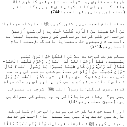
طریقے سے قابض ہوا تواسے سات زمینوں کا طوق ڈالا
جائے گا اور اس کا نہ کوئی فرض قبول ہوگا نہ نفل۔
(مسند ابی یعلی،رقم الحدیث:744)
مسند امام احمد میں ہے:نبی کریم ﷺ نے ارشاد فرمای
ا:
مَنْ أَخَذَ شَيْئًا مِنَ الْأَرْضِ ظُلْمًا خُسِفَ بِهِ إِلَى سَبْعِ أَرَضِينَ
ترجمہ:جو ظلم کرتے ہوئے کسی کی زمین ہتھیا لیتا ہے
،اسے سات زمینوں تک دھنسایا جائے گا۔
(مسند امام
احمد،رقم:5740)
مسلم شریف کی حدیث ہے:
مَنِ اقْتَطَعَ حَقَّ امْرِئٍ مُسْلِمٍ
بِيَمِينِهِ، فَقَدْ أَوْجَبَ اللهُ لَهُ النَّارَ، وَحَرَّمَ عَلَيْهِ الْجَنَّةَ»
فَقَالَ لَهُ رَجُلٌ: وَإِنْ كَانَ شَيْئًا يَسِيرًا يَا رَسُولَ اللهِ؟ قَالَ:
«وَإِنْ قَضِيبًا مِنْ أَرَاكٍ
ترجمہ: جس شخص نے قسم کی وجہ سے
کسی مسلمان شخص کا حق دبا لیا تو بِلاشُبَہ
اللہ
عَزَّ وَجَلَّ
نے ا س کے لئے جہنم کو واجب کردیااور اس پر جنّت حرام
کردی۔عرض کی گئی:یارسولَ اللہ ﷺ!اگرچہ وہ معمولی
چیز ہو؟ ارشاد فرمایا : اگر چہ وہ پیلو کی مسواک ہی
ہو۔
(صحیح مسلم،رقم:137)
اور ایسے حق دبا کر حاصل ہونے والی حرام کمائی کے
بارے میں حدیثِ پاک میں ہے: مسند امام احمد کی حدیث
ہے،نبی کریم ﷺ نے ارشاد فرمایا:
وَلَا يَكْسِبُ عَبْدٌ مَالًا