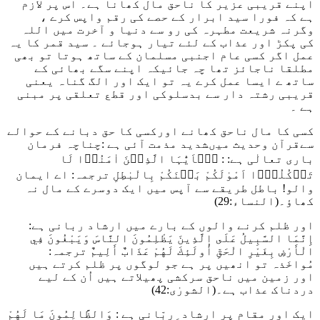
اپنے قریبی عزیر کا ناحق مال کھانا ہے۔ اس پر لازم
ہے کہ فورا سید ابرار کے حصے کی رقم واپس کرے ،
وگرنہ شریعت مطہرہ کی رو سے دنیا و آخرت میں اللہ
کی پکڑ اور عذاب کے لئے تیار ہوجائے ۔ سید قمر کا یہ
عمل اگر کسی عام اجنبی مسلمان کے ساتھ ہوتا تو بھی
مطلقا ناجائز تھا چہ جائیکہ اپنے سگے بھائی کے
ساتھ ے ایسا عمل کرے یہ تو ایک اور الگ گناہ یعنی
قریبی رشتہ دار سے بدسلوکی اور قطع تعلقی پر مبنی
ہے ۔
کسی کا مال ناحق کھانے اورکسی کا حق دبانے کے حوالے
سےقرآن وحدیث میںشدید مذمت آئی ہے :چناچہ فرمان
باری تعالٰی ہے:
: یٰۤاَیُّہَا الَّذِیۡنَ اٰمَنُوۡا لَا
تَاۡکُلُوۡۤا اَمْوٰلَکُمْ بَیۡنَکُمْ بِالْبٰطِلِ
ترجمہ: اے ایمان
والو! باطل طریقے سے آپس میں ایک دوسرے کے مال نہ
کھاؤ۔
(النساء:29)
اور ظلم کرنے والوں کے بارے میں ارشاد ربانی ہے:
إِنَّمَا السَّبِيلُ عَلَى الَّذِينَ يَظْلِمُونَ النَّاسَ وَيَبْغُونَ فِي
الْأَرْضِ بِغَيْرِ الْحَقِّ أُولَئِكَ لَهُمْ عَذَابٌ أَلِيمٌ
ترجمہ:
مُواخَذہ تو انھیں پر ہے جو لوگوں پر ظلم کرتے ہیں
اور زمین میں ناحق سرکشی پھیلاتے ہیں اُن کے لیے
دردناک عذاب ہے۔
(الشورٰی:42
)
ایک اور مقام پر ارشاد ِربّانی ہے :
وَالظَّالِمُونَ مَا لَهُمْ