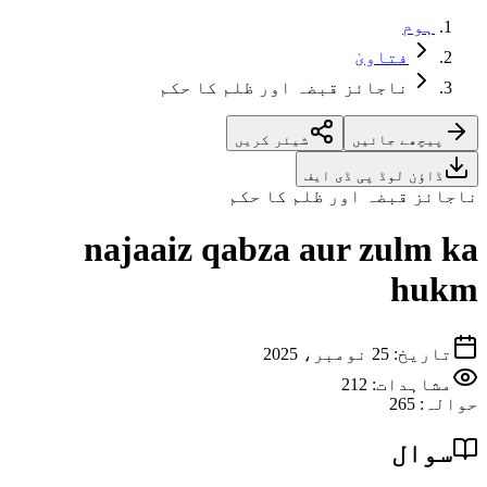
ہوم
فتاویٰ
ناجائز قبضہ اور ظلم کا حکم
پیچھے جائیں
شیئر کریں
ڈاؤن لوڈ پی ڈی ایف
ناجائز قبضہ اور ظلم کا حکم
najaaiz qabza aur zulm ka
hukm
تاریخ
:
25 نومبر، 2025
مشاہدات:
212
حوالہ
:
265
سوال