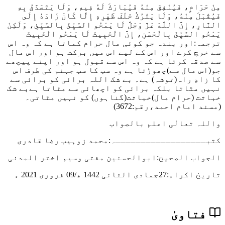
مِنْ حَرَامٍ، فَيُنْفِقَ مِنْهُ فَيُبَارَكَ لَهُ فِيهِ، وَلَا يَتَصَدَّقُ بِهِ
فَيُقْبَلَ مِنْهُ، وَلَا يَتْرُكُ خَلْفَ ظَهْرِهِ إِلَّا كَانَ زَادَهُ إِلَى
النَّارِ، إِنَّ اللَّهَ عَزَّ وَجَلَّ لَا يَمْحُو السَّيِّئَ بِالسَّيِّئِ، وَلَكِنْ
يَمْحُو السَّيِّئَ بِالْحَسَنِ، إِنَّ الْخَبِيثَ لَا يَمْحُو الْخَبِيثَ
ترجمہ:اور بندہ جو کوئی مال حرام کماتا ہے کہ وہ اس
سے خرچ کرے اور اس کے لیے اس میں برکت ہو اور اس مال
سے صدقہ کرتا ہے کہ وہ اس سے قبول ہو اور اپنے پیچھے
جو(اس مال سے)چھوڑتا ہے وہ سب کا سب جہنم کی طرف اس
کا زادِ راہ(توشہ) ہے۔ بے شک اللہ برائی کو برائی سے
نہیں مٹاتا بلکہ برائی کو اچھائی سے مٹاتا ہےبے شک
خباثت (حرام مال)خباثت(گناہوں) کو نہیں مٹاتی۔
(مسند امام احمد،رقم:3672)
واللہ تعالٰی اعلم بالصواب
کتبــــــــــــــــــہ:محمد زوہیب رضا قادری
الجواب الصحیح:ابوالحسنین مفتی وسیم اختر المدنی
تاریخ اکراء:
27جمادی الثانی 1442 ھ/09 فروری 2021 ء
فتاویٰ