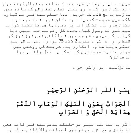
میں نے اپنی بھائی سید قمر کے ساتھ جھنجال گوٹھ میں
ایک مکان شراکت داری یعنی نصف،نصف رقم کے ساتھ میں
ساڑھے پانچ لاکھ کا خریدا تھا جسکو سید قمر نے گیارہ
لاکھ میں فروخت کردیا ۔ یہ مکان خریدنے کے بعد یہ
مکان چار ماہ تک کرایہ پر بھی رہا جس کا مکمل کرایہ
سید قمر نے وصول کیا۔مجھے کل رقم سے حصہ نہیں دیا
گیا بلکہ میری رقم جو میں نے لگائی تھی توڑ توڑ کر
قسط وار اداکی ۔ میرے 2 لاکھ 75 ہزار ابھی باقی ہیں
جسکو دینے سے وہ انکاری ہے۔ شریعت کی روشنی میں
جواب عنایت فرمائیں کہ اسکا یہ عمل جائز ہے یا
ناجائز؟
سائل:سید ابرار:کراچی ۔
بِسْمِ اللہِ الرَّحْمٰنِ الرَّحِيْمِ
اَلْجَوَابُ بِعَوْنِ الْمَلِکِ الْوَھَّابِ اَللّٰھُمَّ
ھِدَايَةَ الْحَقِّ وَ الصَّوَابِ
اگر یہ معاملہ مبنی بر حقیقت ہےتو سید قمر کایہ فعل
ناجائز و حرام ، جہنم میں لےجانے والا کام ہے۔کہ یہ