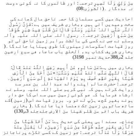
مِنْ وَلِيٍّ وَلَا نَصِيرٍ
ترجمہ: اور ظالموں کا نہ کوئی دوست
نہ مددگار ۔
(الشورٰی:08)
احادیث میں کسی مسلمان کا حصہ ناحق مال کھانے کی
سخت وعیدیں آئی ہیں ،بخاری شریف میں ہے :
فَإِنَّ رَسُولَ
اللَّہِ صَلَّی اللہُ عَلَیْہِ وَسَلَّمَ قَالَ: مَنْ ظَلَمَ قِیدَ شِبْرٍ طُوِّقَہُ
مِنْ سَبْعِ أَرَضِینَ
ترجمہ:۔ رسول اللہ صلی اللہ علیہ وآلہ
وسلم نے جس نے کسی کی بالشت برابر زمین ناحق لی تو
روز قیامت اسکوسات زمینوں کا طوق پہنایا جائے گا۔
(
بخاری شریف کتاب بدء الخلق باب ماجاء فی سبع ارضین
جلد 2ص388حدیث نمبر 3198)
بخاری میں ہے:
عَنْ سَالِمٍ، عَنْ أَبِيهِ رَضِيَ اللَّهُ عَنْهُ قَالَ:
قَالَ النَّبِيُّ صَلَّى اللهُ عَلَيْهِ وَسَلَّمَ: «مَنْ أَخَذَ مِنَ الْأَرْضِ
شَيْئًا بِغَيْرِ حَقِّهِ خُسِفَ بِهِ يَوْمَ القِيَامَةِ إِلَى سَبْعِ أَرَضِينَ۔
ترجمہ: حضرت سالم اپنے والد عبد اللہ بن عمر سے
روایت کرتے ہیں کہ نبی کریم صلی اللہ علیہ وسلم نے
ارشاد فرمایا کہ جو کوئی زمین میں سے اس کا حق دار
ہوئے بغیر کچھ ہڑپ لے تو وہ بروز قیامت اس (زمین )کے
ساتھ ساتویں زمین تک دھنسا دیا جائے گا۔
( بخاری
شریف باب اثم من ظلم شیئا من الارض جلدجلد 3ص130)
چناچہ مسند ابی یعلی کی حدیث ہے:
مَنْ أَخَذَ شَيْئًا مِنَ
الْأَرْضِ بِغَيْرِ حِلِّهِ طُوِّقَهُ مِنْ سَبْعِ أَرَضِينَ، لَا يَقْبَلُ مِنْهُ
صَرْفًا وَلَا عَدْلًا
ترجمہ: جو زمین کے کسی ٹکڑے پرناجائز