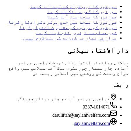
عورتوں کا درس قرآن کے لیے آنا کیسا
عورتوں کا گھر سے نکلنا کیسا
عورتوں کا مسجد میں آنا کیسا
عورتوں کا مسجد میں جمع ہوکر ذکر اذکار کرنا
عورتوں کو مردوں کی مشابہت اختیار کرنا
غیر مسلم سے قرض پر نفع لینا کیسا
مزار پر نیاز نہ کھانے کی منت لازم نہیں
دار الافتاء سیلانی
سیلانی ویلفیئر انٹرنیشنل ٹرسٹ کراچی، بہادر
آباد، چار مینار چورنگی، ہیڈ آفس سیلانی میں واقع
قرآن و سنت کی روشنی میں اسلامی رہنمائی
رابطہ
کراچی، بہادر آباد، چار مینار چورنگی
0337-1014071
daruliftah@saylaniwelfare.com
saylaniwelfare.com