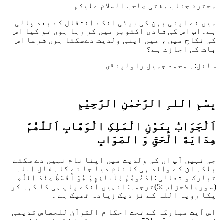
محترم جناب مفتی صاحب السلام علیکم
میں نے اپنی بہن کی بیٹی انکے انتقال کے بعد پالی
ہے۔اب اس کی شادی اکتوبر میں کر رہا ہوں تو کیا اس
کی نکاح میں ، میں اپنی ولدیت دےسکتا ہوں شرعا اس
بات کی اجازت ہے؟
سائل:۔ محمد جمیل راولپنڈی
بِسْمِ اللہِ الرَّحْمٰنِ الرَّحِيْمِ
اَلْجَوَابُ بِعَوْنِ الْمَلِکِ الْوَھَّابِ اَللّٰھُمَّ
ھِدَايَةَ الْحَقِّ وَ الصَّوَابِ
جی نہیں آپ ان کی ولدیت میں اپنا نام نہیں دے سکتے
بلکہ ان کے والد ہی کا نام دیا جا ئے گا۔ قال اللہ
تبارک و تعالی :
ادْعُوهُمْ لِآبائِهِمْ هُوَ أَقْسَطُ عِنْدَ اللَّهِ
(سورۃالاحزاب :5)
ترجمہ: انہیں انکے پاپ ہی کا کہہ کر
پکا رویہ اللہ کے نز دیک زیادہ ٹھیک ہے ۔
اس آیت مبارکہ کے تحت احکا م القرآن للجصاص قدیمی