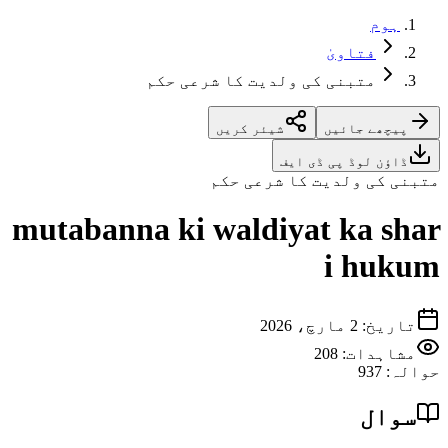
ہوم
فتاویٰ
متبنی کی ولدیت کا شرعی حکم
پیچھے جائیں
شیئر کریں
ڈاؤن لوڈ پی ڈی ایف
متبنی کی ولدیت کا شرعی حکم
mutabanna ki waldiyat ka shar
i hukum
تاریخ
:
2 مارچ، 2026
مشاہدات:
208
حوالہ
:
937
سوال