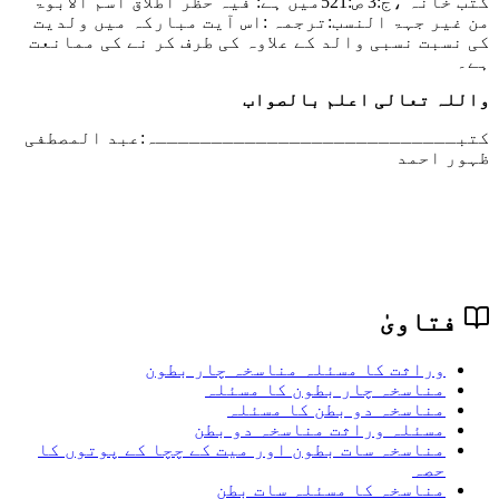
کتب خانہ ،ج:3 ص:521میں ہے:
فیہ حظر اطلاق اسم الابوۃ
من غیر جہۃ النسب:
ترجمہ :اس آیت مبارکہ میں ولدیت
کی نسبت نسبی والد کے علاوہ کی طرف کر نے کی ممانعت
ہے۔
واللہ تعالی اعلم بالصواب
کتبـــــــــــــــــــــــــــہ:
عبد المصطفی
ظہور احمد
فتاویٰ
وراثت کا مسئلہ مناسخہ چار بطون
مناسخہ چار بطون کا مسئلہ
مناسخہ دو بطن کا مسئلہ
مسئلہ وراثت مناسخہ دو بطن
مناسخہ سات بطون اور میت کے چچا کے پوتوں کا
حصہ
مناسخہ کا مسئلہ سات بطن