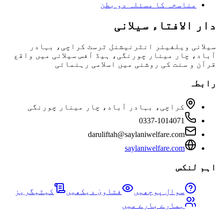
مناسخہ کا مسئلہ دو بطن
دار الافتاء سیلانی
سیلانی ویلفیئر انٹرنیشنل ٹرسٹ کراچی، بہادر
آباد، چار مینار چورنگی، ہیڈ آفس سیلانی میں واقع
قرآن و سنت کی روشنی میں اسلامی رہنمائی
رابطہ
کراچی، بہادر آباد، چار مینار چورنگی
0337-1014071
daruliftah@saylaniwelfare.com
saylaniwelfare.com
اہم لنکس
سوال پوچھیں
فتاویٰ دیکھیں
کیٹیگریز
ہمارے بارے میں