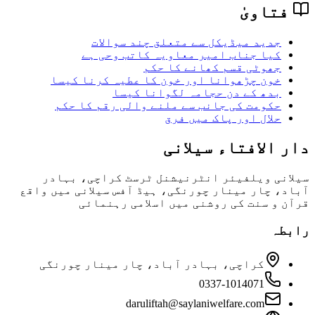
فتاویٰ
جدید میڈیکل سے متعلق چند سوالات
کیا جناب امیر معاویہ کاتب وحی ہے
جھوٹی قسم کھانے کا حکم
خون چڑھوانا اور خون کا عطیہ کرنا کیسا
بدھ کے دن حجامہ لگوانا کیسا
حکومت کی جانب سے ملنے والی رقم کا حکم
حلال اور پاک میں فرق
دار الافتاء سیلانی
سیلانی ویلفیئر انٹرنیشنل ٹرسٹ کراچی، بہادر
آباد، چار مینار چورنگی، ہیڈ آفس سیلانی میں واقع
قرآن و سنت کی روشنی میں اسلامی رہنمائی
رابطہ
کراچی، بہادر آباد، چار مینار چورنگی
0337-1014071
daruliftah@saylaniwelfare.com