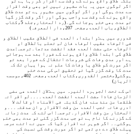
بلکہ طلاق واقع ہونے کے وقت سے اقرار کر رہا ہے تو
اگر لوگوں میں یہ بات مشہور نہیں تو بھی وقت اقرار
سے عدت ہوگی اور اگر لوگوں میں مشہور ہے تو عدت طلاق
واقع ہونے کے وقت سے واجب ہوگی اور اگر وقت گزر گیا
تو عدت بھی ختم ہوجائے گی
۔(رد المحتار،جلد 5،کتاب
الطلاق،باب العدۃ،صفحہ 207،دار المعرفہ)
قدوری میں ہے
:و ابتداء العدۃ فی الطلاق عقیب الطلاق و
فی الوفاۃ عقیب الوفاۃ فان لم تعلم بالطلاق او
الوفاۃ حتی مضت العدۃ فقد انقضت عدتھا
۔ترجمہ:عدتِ
طلاق کی ابتدا طلاق واقع ہونے کے فورا بعد سے ہوجاتی
ہے اور عدتِ وفات کی شروعات انتقال کے فورا بعد تو
اگر عورت کو طلاق یا وفات کا علم نہ ہوا یہاں تک کہ
عدت کا وقت گزر گیا تو تحقیق اس کی عدت ختم
ہوگئی
(مختصر القدوری،کتاب العدۃ،صفحہ 402،موسسۃ
الریان)
اس کے تحت الجوہرۃ النیرہ میں ہے
:لان العدۃ ھی مضی
الزمان فاذا مضت المدۃ انقضت العدۃ۔۔۔۔لو اقر انہ
طلقھا من منذ سنۃ فان کذبتہ فی الاسناد او قالت لا
ادری فانہ تجب العدۃ من وقت الاقرار و ان صدقتہ۔۔۔و
المختار من وقت الاقرار
۔ترجمہ: اس لئے کہ عدت زمانہ
کے گزرنے کا نام ہے تو جب مدت گزر گئی تو عدت بھی ختم
ہوگئی۔۔ اگر شوہر نے اقرار کیا کہ میں نے اتنے عرصہ
پہلے طلاق دے دی تھی تو اگر عورت وقت کی نسبت کی