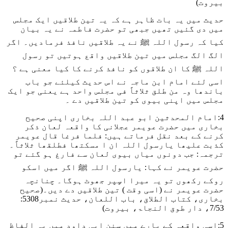
بیروت)
حدیث میں یہ بات ظاہر ہے کہ یہ تین طلاقیں ایک مجلس
میں دی گئیں تھیں جبھی تو حضرت فاطمہ نے یہ بیان
کیا کہ رسول اللہ ﷺ نے یہ طلاقیں نافذ فرمادیں۔ اگر
الگ الگ مجلس میں تین طلاقیں واقع ہوتیں تو رسول
اللہ ﷺ کا ان طلاقوں کو نافذ کرنے کا کیا معنی ہے ؟
اسی لئے امام ابن ماجہ نے اس حدیث کیلئے جو باب
باندھا وہ من طلق ثلاثاً فی مجلس واحد ہے یعنی جو ایک
مجلس میں اپنی بیوی کو تین طلاقیں دے ۔
4:امام المحدثین ابو عبد اللہ بخاری اپنی صحیح
بخاری میں حضرت عویمر عجلانی کا واقعہ لعان ذکر
کرنے کے بعد نقل فرماتے ہیں: فلما فرغا قال عویمر
کذبت علیھا یارسول اللہ ان ا مسکتھا فطلقھا ثلاثاً۔
ترجمہ: جب دونوں میاں بیوی لعان سے فارغ ہو گئے تو
حضرت عویمر نے کہا: یارسول اللہ ﷺ اگر میں اسکو
روکے رکھوں تو یہ میرا اسٍپر جھوٹ ہوگا۔ چنانچہ
حضرت عویمر نے (اسی وقت ) تین طلاقیں دے دیں۔
(صحیح
بخاری، کتاب الطلاق، باب اللعان، حدیث نمبر5308:
7/53، دار طوق النجاۃ، بیروت)
5:اسی واقعہ کے بارے میں سنن ابی داود میں یہ الفاظ