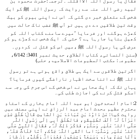
فقال یا رسول اللہ الااقتلہ
۔ترجمہ:حضرت محمود بن
لبید رضی اللہ عنہ سے روایت کہ رسول اللہ ﷺ کو ایک
شخص کے متعلق خبر دی گئی کہ اس نے اپنی بیوی کو بیک
وقت تین طلاقیں دے دی ہیں تو آپ ﷺ غضب ناک حالت میں
کھڑے ہوگئے اور فرمایا ’میرے سامنے کتاب اللہ کو
کھیل بنایا جارہا ہے ؟ حتی کہ ایک شخص نے کھڑے ہو کر
عرض کی یا رسول اللہ ﷺ ،میں اس کو قتل نہ کردوں۔
(سنن النسائی، کتاب الطلاق، حدیث نمبر 3401: 6/142،
مطبوعہ: مکتب المطبوعات الاسلامیۃ، حلب)
اگرتین طلاقوں سے ایک ہی طلاق واقع ہوتی ہے تو رسول
اللہ ﷺ نے اتنا سخت اظہار ناراضگی کیوں فرمایا؟
یہاں تک کہ ایک صحابی نے اس شخص کے اس جرم کی وجہ سے
اسکو قتل کرنے کی اجازت طلب کی۔
2:امام المحدثین ابو عبد اللہ امام بخاری کے استادِ
محترم عظیم محدث امام عبد الرزاق نے اپنی مصنف میں
روایت کیا:
عَنْ دَاوُدَ بْنِ عُبَادَۃَ بْنِ الصَّامِتِ قَالَ: طَلَّقَ جَدِّی
امْرَاَۃً لَہُ اَلْفَ تَطْلِیقَۃٍ، فَانْطَلَقَ اَبِی اِلَی رَسُولِ اللَّہِ
صَلَّی اللہُ عَلَیْہِ وَسَلَّمَ، فَذَکَرَ ذَلِکَ لَہُ، فَقَالَ النَّبِیُّ صَلَّی
اللہُ عَلَیْہِ وَسَلَّمَ: اما اتَّقَی اللَّہَ جَدُّک، اَمَّا ثَلَاثٌ فَلَہُ،
وَاَمَّا تِسْعُ مِاءَۃٍ وَسَبْعَۃٌ وَتِسْعُونَ فَعُدْوَانٌ وَظُلْمٌ، اِنْ شَاءَ