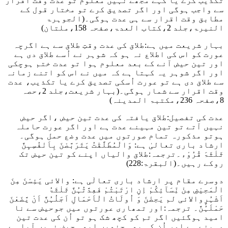
تکذیب کرے یا کہے مجھے نہیں معلوم تو عدت وقت اقرار
سے واجب ہوگی اور اگر تصدیق کرے تو مختار قول کے
مطابق وقت اقرار سے ہی عدت ہوگی۔
(الجوہرۃ
النیرۃ،جلد 2،کتاب العدۃ،صفحہ 158،ملتان)
بہار شریعت میں ہے:طلاق کی عدت وقتِ طلاق سے ہے اگرچہ
عورت کو اس کی اطلاع نہ ہو کہ شوہر نے اُسے طلاق دی ہے
اور تین حیض آنے کے بعد معلوم ہوا تو عدت ختم ہوچکی
اور اگر شوہر یہ کہتا ہے کہ میں نے اس کو اتنے زمانہ
سے طلاق دی ہے تو عورت اُسکی تصدیق کرے یا تکذیب، عدت
وقت اقرار سے شمار ہوگی۔
(بہار شریعت،جلد 2،حصہ
8،صفحہ 236،مکتبۃ المدینہ)
عدت کی تفصیل:طلاق یافتہ کی عدت تین حیض ،اگر حیض
نہیں آتے تو تین مہینے عدت ہے اور اگر عورت حاملہ
ہوتو مذکورہ تمام صورتوں میں عدت وضع حمل ہوگی۔
ارشاد باری تعالیٰ ہے
: وَالْمُطَلَّقٰتُ یَتَرَبَّصْنَ بِاَنْفُسِہِنَّ
ثَلٰثَۃَ قُرُوْء
۔ترجمہ:طلاق والیاں اپنے کو تین حیض تک
روکے رہیں۔
(البقرۃ:228)
دوسرے مقام پر ارشاد باری تعالٰی ہے
: والائی یَئِسْنَ مِنَ
الْمَحِیْضِ مِنْ نِّسَآئِکُمْ اِنِ ارْتَبْتُمْ فَعِدَّتُہُنَّ ثَلٰثَۃُ
اَشْہُرٍوالائی لم یَحِضْنَ وَ اُولَاتُ الْاَحْمَالِ اَجَلُہُنَّ اَنْ یَّضَعْنَ
حَمْلَہُنَّ۔
ترجمہ:اور تمھاری عورتوں میں جوحیض سے نا
امید ہوگئیں اگر تم کو کچھ شک ہو تو اُن کی عدت تین
مہینے ہے اور اُن کی بھی جنھیں ابھی حیض نہیں آیا ہے