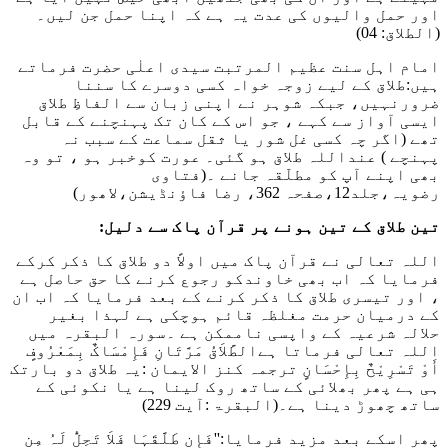
اور حمل والیوں کی عدت یہ ہے کہ اپنا حمل جن لیں۔
(الطلاق: 04)
امام اہل سنت عظیم المرتبت سیدی اعلٰی حضرت فرماتے
ہیں:طلاق کے لیے زوجہ خواہ کسی دوسرے کا سننا
ضرورنہیں، جبکہ شوہر نے اپنی زبان سے الفاظِ طلاق
ایسی آواز سے کہے ، جو اس کے کان تک پہنچنے کے قابل
تھے (اگر چہ کسی غل شور یا ثقل سماعت کے سبب نہ
پہنچے ) عنداللہ طلاق ہو گئی۔ عورت کوخبر ہو ، تو وہ
بھی اپنے آپ کو مطلّقہ جانے ۔
(فتاوی
رضویہ،جلد12،صفحہ 362، رضا فاؤنڈیشن،لاھور)
تین طلاق کے تین ہونے پر قرآن پاک سے دلیل:
اللہ تعالی نے قرآن پاک میں اولاً دو طلاق کا ذکر کرکے
فرمایا کہ اب بھی خاوندکو رجوع کرنے کا حق حاصل ہے
، اور تیسری طلاق کا ذکر کرنے کے بعد فرمایا کہ اب ان
کے درمیان حرمت مغلظہ قائم ہوچکی ہے لہذا بغیر
حلالہ شرعیہ کے واپسی ناممکن ہے ۔سورہ البقرہ میں
اللہ تعالی فرماتا ہے
الطَّلاَقُ مَرَّتَانِ فَإِمْسَاکٌ بِمَعْرُوفٍ
أَوْ تَسْرِیْحٌ بِإِحْسَانٍ
ترجمہ کنز الایمان :یہ طلاق دو بارتک
ہی ہے پھر بھلائی کے ساتھ روک لینا ہے یا نکوئی کے
ساتھ چھوڑ دینا ہے۔
(البقرۃ :آیت 229)
پھر اسکے بعد مزید فرمایا
:''فَإِن طَلَّقَہَا فَلاَ تَحِلُّ لَہُ مِن