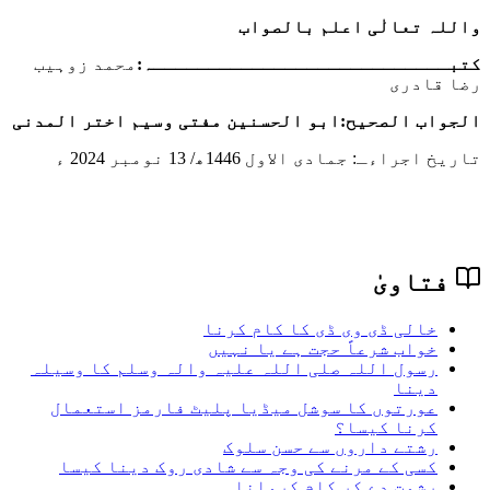
واللہ تعالٰی اعلم بالصواب
کتبـــــــــــــــــــــــــــہ:
محمد زوہیب
رضا قادری
الجواب الصحیح:
ابو الحسنین مفتی وسیم اختر المدنی
تاریخ اجراءـ:
جمادی الاول 1446
ھ/ 13 نومبر 2024 ء
فتاویٰ
خالی ڈی وی ڈی کا کام کرنا
خواب شرعاً حجت ہے یا نہیں
رسول اللہ صلی اللہ علیہ والہ وسلم کا وسیلہ
دینا
عورتوں کا سوشل میڈیا پلیٹ فارمز استعمال
کرنا کیسا؟
رشتے داروں سے حسن سلوک
کسی کے مرنے کی وجہ سے شادی روک دینا کیسا
رشوت دے کر کام کروانا