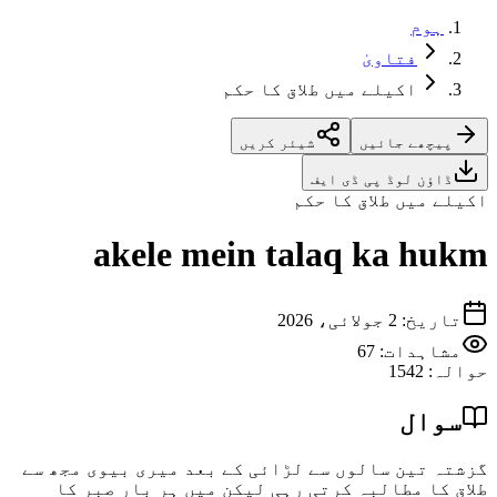
ہوم
فتاویٰ
اکیلے میں طلاق کا حکم
پیچھے جائیں
شیئر کریں
ڈاؤن لوڈ پی ڈی ایف
اکیلے میں طلاق کا حکم
akele mein talaq ka hukm
تاریخ
:
2 جولائی، 2026
مشاہدات:
67
حوالہ
:
1542
سوال
گزشتہ تین سالوں سے لڑائی کے بعد میری بیوی مجھ سے
طلاق کا مطالبہ کرتی رہی لیکن میں ہر بار صبر کا