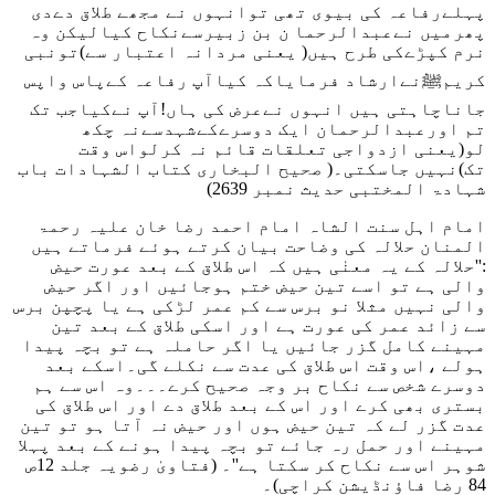
پہلےرفاعہ کی بیوی تھی توانہوں نے مجھے طلاق دےدی
پھرمیں نےعبدالرحما ن بن زبیرسےنکاح کیالیکن وہ
نرم کپڑےکی طرح ہیں( یعنی مردانہ اعتبار سے)تونبی
کریمﷺنےارشاد فرمایاکہ کیاآپ رفاعہ کےپاس واپس
جاناچاہتی ہیں انہوں نےعرض کی ہاں!آپ نےکیاجب تک
تم اورعبدالرحمان ایک دوسرےکےشہدسےنہ چکھ
لو(یعنی ازدواجی تعلقات قائم نہ کرلواس وقت
تک)نہیں جاسکتی۔
( صحیح البخاری کتاب الشہادات باب
شہادۃ المختبی حدیث نمبر 2639)
امام اہل سنت الشاہ امام احمد رضا خان علیہ رحمۃ
المنان حلالہ کی وضاحت بیان کرتے ہوئے فرماتے ہیں
:''حلالہ کے یہ معنٰی ہیں کہ اس طلاق کے بعد عورت حیض
والی ہے تو اسے تین حیض ختم ہوجائیں اور اگر حیض
والی نہیں مثلا نو برس سے کم عمر لڑکی ہے یا پچپن برس
سے زائد عمر کی عورت ہے اور اسکی طلاق کے بعد تین
مہینے کامل گزر جائیں یا اگر حاملہ ہے تو بچہ پیدا
ہولے ،اس وقت اس طلاق کی عدت سے نکلے گی۔اسکے بعد
دوسرے شخص سے نکاح بر وجہ صحیح کرے۔۔۔وہ اس سے ہم
بستری بھی کرے اور اس کے بعد طلاق دے اور اس طلاق کی
عدت گزر لے کہ تین حیض ہوں اور حیض نہ آتا ہو تو تین
مہینے اور حمل رہ جائے تو بچہ پیدا ہونے کے بعد پہلا
شوہر اس سے نکاح کر سکتا ہے''۔
(فتاویٰ رضویہ جلد 12ص
84 رضا فاؤنڈیشن کراچی)۔