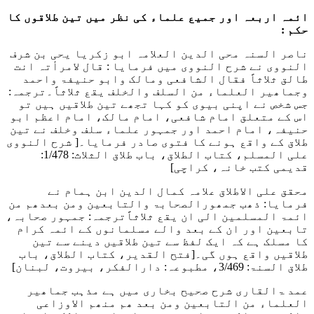
ائمہ اربعہ اور جمیع علماء کی نظر میں تین طلاقوں کا
حکم :
ناصر السنہ محی الدین العلامہ ابو زکریا یحی بن شرف
النووی نے شرح النووی میں فرمایا :
قال لامرأتہ انت
طالق ثلاثاً فقال الشافعی ومالک وابو حنیفۃ واحمد
وجماھیر العلماء من السلف والخلف یقع ثلاثاً
۔ترجمہ:
جس شخص نے اپنی بیوی کو کہا تجھے تین طلاقیں ہیں تو
اس کے متعلق امام شافعی، امام مالک، امام اعظم ابو
حنیفہ، امام احمد اور جمہور علماء سلف وخلف نے تین
طلاق کے واقع ہونے کا فتوی صادر فرمایا۔
[ شرح النووی
علی المسلم، کتاب الطلاق، باب طلاق الثلاث: 1/478:
قدیمی کتب خانہ، کراچی]
محقق علی الاطلاق علامہ کمال الدین ابن ہمام نے
فرمایا:
ذھب جمھورالصحابۃ والتابعین ومن بعدھم من
ائمۃ المسلمین الی ان یقع ثلاثاً
ترجمہ: جمہور صحابہ،
تابعین اور ان کے بعد والے مسلمانوں کے ائمہ کرام
کا مسلک ہے کہ ایک لفظ سے تین طلاقیں دینے سے تین
طلاقیں واقع ہوں گی۔
[فتح القدیر، کتاب الطلاق، باب
طلاق السنۃ: 3/469، مطبوعہ: دارالفکر، بیروت، لبنان]
عمد ۃالقاری شرح صحیح بخاری میں ہے
مذہب جماھیر
العلماء من التابعین ومن بعد ھم منھم الاوزاعی