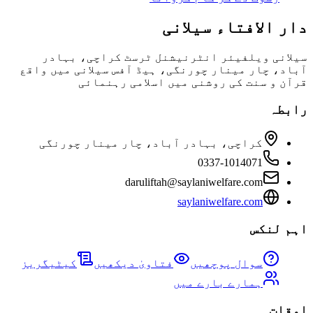
دار الافتاء سیلانی
سیلانی ویلفیئر انٹرنیشنل ٹرسٹ کراچی، بہادر
آباد، چار مینار چورنگی، ہیڈ آفس سیلانی میں واقع
قرآن و سنت کی روشنی میں اسلامی رہنمائی
رابطہ
کراچی، بہادر آباد، چار مینار چورنگی
0337-1014071
daruliftah@saylaniwelfare.com
saylaniwelfare.com
اہم لنکس
سوال پوچھیں
فتاویٰ دیکھیں
کیٹیگریز
ہمارے بارے میں
اوقات