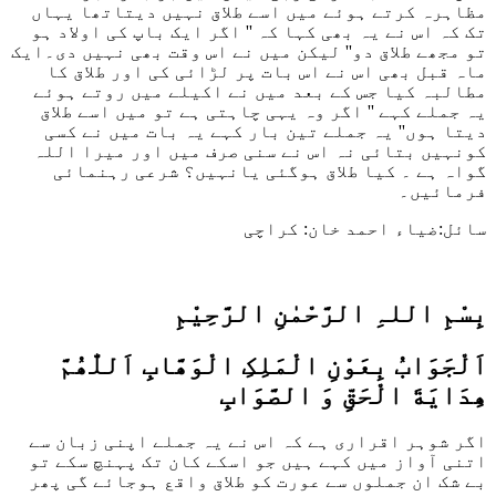
مظاہرہ کرتے ہوئے میں اسے طلاق نہیں دیتاتھا یہاں
تک کہ اس نے یہ بھی کہا کہ '' اگر ایک باپ کی اولاد ہو
تو مجھے طلاق دو'' لیکن میں نے اس وقت بھی نہیں دی۔ایک
ماہ قبل بھی اس نے اس بات پر لڑائی کی اور طلاق کا
مطالبہ کیا جس کے بعد میں نے اکیلے میں روتے ہوئے
یہ جملے کہے '' اگر وہ یہی چاہتی ہے تو میں اسے طلاق
دیتا ہوں'' یہ جملے تین بار کہے یہ بات میں نے کسی
کونہیں بتائی نہ اس نے سنی صرف میں اور میرا اللہ
گواہ ہے ۔ کیا طلاق ہوگئی یانہیں؟ شرعی رہنمائی
فرمائیں۔
سائل:ضیاء احمد خان: کراچی
بِسْمِ اللہِ الرَّحْمٰنِ الرَّحِيْمِ
اَلْجَوَابُ بِعَوْنِ الْمَلِکِ الْوَھَّابِ اَللّٰھُمَّ
ھِدَايَةَ الْحَقِّ وَ الصَّوَابِ
اگر شوہر اقراری ہے کہ اس نے یہ جملے اپنی زبان سے
اتنی آواز میں کہے ہیں جو اسکے کان تک پہنچ سکے تو
بے شک ان جملوں سے عورت کو طلاق واقع ہوجائے گی پھر