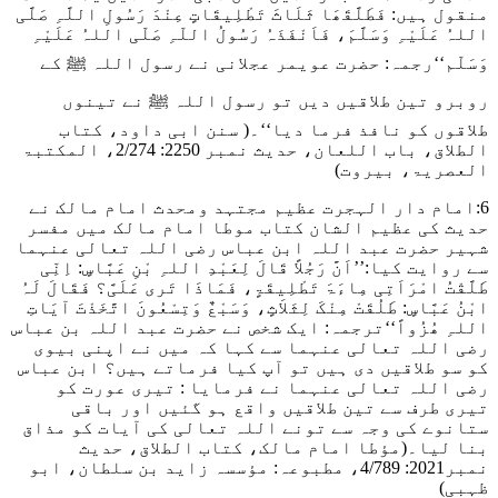
منقول ہیں
: فَطَلَّقَھَا ثَلَاثَ تَطْلِیقَاتٍ عِنْدَ رَسُولِ اللَّہِ صَلَّی
اللہُ عَلَیْہِ وَسَلَّمَ، فَاَنْفَذَہُ رَسُولُ اللّہِ صَلّی اللہُ عَلَیْہِ
وَسَلّم‘‘
رجمہ: حضرت عویمر عجلانی نے رسول اللہ ﷺ کے
روبرو تین طلاقیں دیں تو رسول اللہ ﷺ نے تینوں
طلاقوں کو نافذ فرما دیا‘‘۔
( سنن ابی داود، کتاب
الطلاق، باب اللعان، حدیث نمبر 2250: 2/274، المکتبۃ
العصریۃ، بیروت)
6:امام دار الہجرت عظیم مجتہد ومحدث امام مالک نے
حدیث کی عظیم الشان کتاب موطا امام مالک میں مفسر
شہیر حضرت عبد اللہ ابن عباس رضی اللہ تعالی عنہما
سے روایت کیا
:’’اَنَّ رَجُلاً قَالَ لِعَبْدِ اللہِ بْنِ عَبَّاسٍ: اِنِّی
طَلَّقْتُ امْرَاَتِی مِاءَۃَ تَطْلِیقَۃٍ، فَمَاذَا تَری عَلَیَّ؟ فَقَالَ لَہُ
ابْنُ عَبَّاسٍ: طَلُقَتْ مِنْکَ لِثَلاَثٍ، وَسَبْعٌ وَتِسْعُونَ اتَّخَذْتَ آیَاتِ
اللہِ ھُزُواً‘‘
ترجمہ: ایک شخص نے حضرت عبد اللہ بن عباس
رضی اللہ تعالی عنہما سے کہا کہ میں نے اپنی بیوی
کو سو طلاقیں دی ہیں تو آپ کیا فرماتے ہیں؟ ابن عباس
رضی اللہ تعالی عنہما نے فرمایا : تیری عورت کو
تیری طرف سے تین طلاقیں واقع ہو گئیں اور باقی
ستانوے کی وجہ سے تونے اللہ تعالی کی آیات کو مذاق
بنا لیا۔
(مؤطا امام مالک، کتاب الطلاق، حدیث
نمبر2021: 4/789، مطبوعہ: مؤسسہ زاید بن سلطان، ابو
ظہبی)