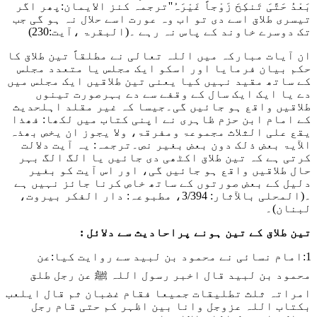
بَعْدُ حَتَّیَ تَنکِحَ زَوْجاً غَیْرَہُ''
ترجمہ کنز الایمان:پھر اگر
تیسری طلاق اسے دی تو اب وہ عورت اسے حلال نہ ہو گی جب
تک دوسرے خاوند کے پاس نہ رہے ۔
(البقرۃ ،آیت:230)
ان آیات مبارکہ میں اللہ تعالی نے مطلقاً تین طلاق کا
حکم بیان فرمایا اور اسکو ایک مجلس یا متعدد مجلس
کے ساتھ مقید نہیں کیا یعنی تین طلاقیں ایک مجلس میں
دے یا ایک ایک سال کے وقفے سے دے بہرصورت تینوں
طلاقیں واقع ہو جائیں گی۔جیسا کہ غیر مقلد اہلحدیث
کے امام ابن حزم ظاہری نے اپنی کتاب میں لکھا
: فھذا
یقع علی الثلاث مجموعۃ ومفرقۃ، ولا یجوز ان یخص بھذہ
الآیۃ بعض ذلک دون بعض بغیر نص۔
ترجمہ: یہ آیت دلالت
کرتی ہے کہ تین طلاق اکٹھی دی جائیں یا الگ الگ بہر
حال طلاقیں واقع ہو جائیں گی، اور اس آیت کو بغیر
دلیل کے بعض صورتوں کے ساتھ خاص کرنا جائز نہیں ہے
۔
(المحلی بالآثار: 3/394، مطبوعہ: دار الفکر بیروت،
لبنان)۔
تین طلاق کے تین ہونے پراحادیث سے دلائل :
1:امام نسائی نے محمود بن لبید سے روایت کیا:
عن
محمود بن لبید قال اخبر رسول اللہ ﷺ عن رجل طلق
امراتہ ثلث تطلیقات جمیعا فقام غضبان ثم قال ایلعب
بکتاب اللہ عزوجل وانا بین اظہر کم حتی قام رجل