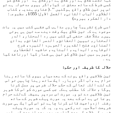
کہا تجھے طلاق ہے اور طلاق ہے اورطلاق ہے‘‘ اور طلاق کو
کسی شرط کے ساتھ معلق نہ کیا،اگر بیوی مدخولہ ہے تو
اس پر تین طلاق واقع ہوگئیں ‘‘۔
( فتاوی ہندیہ، کتاب
الطلاق، الباب الثانی، الفصل الاول: 1/355، مطبوعہ:
دار الفکر، بیروت)
اسی طرح تقریباً چاروں مذاہب کی فقہی کتب میں یہ بات
موجود ہے کہ تین طلاق بیک وقت دینے سے تین ہی ہوتی
ہیں، مثلاً فقہ حنفی کی کتب میں رد المحتار، الدر
المختار، تبیین الحقائق، النھر الفائق، بدائع
الصنائع، فتح القدیر، الجوہرۃ النیرۃ، شرح
الوقایۃ، الہدایۃ، البنایۃ، حاشیۃ الطحطاوی
وغیرہم میں تین طلاق کو تین ہی شمار کیا اورنافذ کیا
ہے ۔
حلالہ کا طریقہ اور حکم:
تین طلاقیں واقع ہونے کے بعدمیاں بیوی کا ساتھ رہنا
حرام ہے ،اب اگر دوبارہ ایک ساتھ رہنا چاہیں تو اس
کے لئے اللہ تعالی کے حکم حلالہ شرعی پر عمل کرنا
ہوگا ، حلالہ کا مطلب ہےکہ جب کسی عورت کو اس کا شوہر
تین طلاقیں دے تو وہ عورت اس مردپر ہمیشہ کےلئے حرام
ہو جا تی ہے اس کے بعد یہ عورت پہلے شوہر کے ساتھ
رشتہ ازدواجیت قائم کرنا چاہے تو اس کی ایک ہی صورت
شریعت اسلامیہ نے رکھی ہے وہ یہ کہ یہ عورت پہلے
شوہر کی طلا ق کی عدت گزارے، پھر بعد از عدت کسی اور