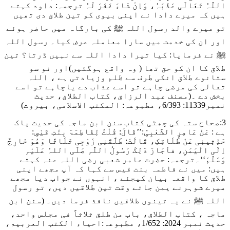
اللَّہُ تَعَالَی عَذَّبَہُ، وَاِنْ شَاءَ غَفَرَ لَہُ
ترجمہ: داود کہتے
ہیں کہ میرے دادا نے اپنی بیوی کو تین طلاق دی تھیں
تو میرے والد رسول اللہ ﷺ کی بارگاہ میں حاضر ہوئے
اور ان کی خدمت میں سارا معاملہ عرض کیا۔ رسول اللہ
ﷺ نے فرمایا: کیا تیرا دادا اللہ سے نہیں ڈرتا؟ تین
طلاق کا ان کو حق تھا ( وہ واقع ہوگئیں)اور نو سو
ستانوے طلاق انکی طرف سے ظلم وزیادتی ہے ، اللہ
تعالی کی مرضی چاہے تو اسے عذاب دے یاچاہے تو اسے
بخش دے ۔
(مصنف عبد الرزاق، کتاب الطلاق، حدیث
نمبر11339: 6/393، مطبوعہ: المکتب الاسلامی، بیروت)
3:صحاح ستہ کی چھٹی کتاب سنن ابن ماجہ کی حدیث پاک
ہے :
عَنْ عَامِرٍ الشَّعْبِیِّ:’’قَالَ: قُلْتُ لِفَاطِمَۃَ بِنْتِ قَیْسٍ:
حَدِّثِینِی عَنْ طَلَاقِکِ، قَالَتْ: طَلَّقَنِی زَوْجِی ثَلَاثًا وَھُوَ خَارِجٌ
اِلَی الْیَمَنِ، فاَجَازَ ذَلِکَ رَسُولُ اللَّہِ صَلّی اللہُ عَلَیْہِ
وَسَلَّمَ
‘‘۔ترجمہ: حضرت عامر شعبی رضی اللہ عنہ کہتے
ہیں: میں نے فاطمہ بنت قیس سے کہا کہ آپ مجھے اپنی
طلاق کا واقعہ بیان کیجئے ، انہوں نے جواب دیا مجھے
میرے شوہرنے یمن جاتے وقت تین طلاقیں دیں، تو رسول
اللہ ﷺ نے یہ تینوں طلاقیں نافذ فرما دیں۔
(سنن ابن
ماجہ ، کتاب الطلاق، باب من طلق ثلاثاً فی مجلس واحد،
حدیث نمبر 2024: 1/652، مطبوعہ:احیاء الکتب العربیۃ،