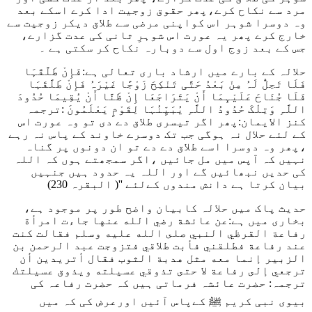
مرد سے نکاح کرے،پھر حقوق زوجیت ادا کرے اسکے بعد
وہ دوسرا شوہر اس کواپنی مرضی سے طلاق دیکر زوجیت سے
خارج کرے پھر یہ عورت اس شوہرِ ثانی کی عدت گزارے،
جس کے بعد زوج اول سے دوبارہ نکاح کر سکتی ہے ۔
حلالہ کے بارے میں ارشاد باری تعالی ہے:
فَإِنْ طَلَّقَہَا
فَلَا تَحِلُّ لَہُ مِنْ بَعْدُ حَتَّی تَنْکِحَ زَوْجًا غَیْرَہُ فَإِنْ طَلَّقَہَا
فَلَا جُنَاحَ عَلَیْہِمَا أَنْ یَتَرَاجَعَا إِنْ ظَنَّا أَنْ یُقِیمَا حُدُودَ
اللَّہِ وَتِلْکَ حُدُودُ اللَّہِ یُبَیِّنُہَا لِقَوْمٍ یَعْلَمُونَ :
ترجمہ
کنز الایمان:پھر اگر تیسری طلاق دے دی تو وہ عورت اس
کے لئے حلال نہ ہوگی جب تک دوسرے خاوند کے پاس نہ رہے
،پھر وہ دوسرا اسے طلاق دے دے تو ان دونوں پر گناہ
نہیں کہ آپس میں مل جائیں ،اگر سمجھتے ہوں کہ اللہ
کی حدیں نبھائیں گے اور اللہ یہ حدود ہیں جنہیں
بیان کرتا ہے دانش مندوں کےلئے ''
( البقرہ 230)
حدیث پاک میں حلالہ کابیان واضح طور پر موجود ہے،
بخاری میں ہے:
عن عائشة رضي الله عنها جاءت امرأة
رفاعة القرظي النبي صلى الله عليه وسلم فقالت كنت
عند رفاعة فطلقني فأبت طلاقي فتزوجت عبد الرحمن بن
الزبير إنما معه مثل هدبة الثوب فقال أتريدين أن
ترجعي إلى رفاعة لا حتى تذوقي عسيلته ويذوق عسيلتك
ترجمہ: حضرت عائشہ فرماتی ہیں کہ حضرت رفاعہ کی
بیوی نبی کریم ﷺ کےپاس آئیں اورعرض کی کہ میں