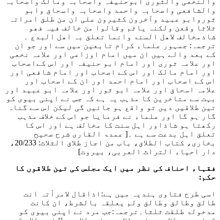
والنخعی والثوری ابوحنیفہ واصحابہ ومالک واصحابہ
والشافعی واصحابہ واحمد واصحابہ واسحاق وابو
ثوروابو عبید وآخرون کثیرون علی ان من طلق امراتہ
ثلاثا وقعن ولکنہ یاثم وقالوا من خالف فیہ فھو
شاذمخالف لاھل السنۃ وانما تعلق بہ اھل البدع
۔
ترجمہ: جمہور علماء کرام تابعین میں سے اور جو ان
کے بعد والے ہیں ان میں امام اوزاعی اور علامہ نخعی
اور علامہ ثوری اور امام ابو حنیفہ اور اس کےاصحاب
اور امام مالک اور اس کے اصحاب اور امام شافعی اور
اس کے اصحاب اور امام احمد اور ان کے اصحاب اور
علامہ اسحاق اور علامہ ابو ثور اور علامہ ابو عبید اور
بہت سے متاخرین کا مذہب یہ ہے کہ جس نے اپنی بیوی کو
تین طلاقیں دیں تو واقع ہو جائیں گی لیکن اس سے گناہ
گار ہو گا اور علماء نے فرمایا جو اس کے خلاف مذہب
رکھتا ہو شاذاور اہل سنت کا مخالف ہے اور اس کا
تعلق اہل بدعت سے ہے ۔
[ عمدۃ القاری شرح صحیح
بخاری، کتاب الطلاق، باب من اجاز طلاق الثلاث: 20/233،
دار احیاء التراث العربی، بیروت]
فقہاء احناف کی نظر میں ایک مجلس کی تین طلاقوں کا
حکم:
اسی طرح فتاوی ہندیہ میں ہے
:اذاقال لامرأتہ انت
طالق وطالق وطالق ولم یعلقہ بالشرط، ان کانت
مدخولۃ طلقت ثلثا
۔ترجمہ:جب مرد نے اپنی بیوی کو