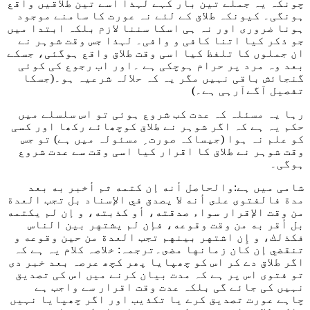
چونکہ یہ جملے تین بار کہے لہذا اسے تین طلاقیں واقع
ہونگی۔ کیونکہ طلاق کے لئے نہ عورت کا سامنے موجود
ہونا ضروری اور نہ ہی اسکا سننا لازم بلکہ ابتدا میں
جو ذکر کیا اتنا کافی و وافی۔ لہذا جس وقت شوہر نے
ان جملوں کا تلفظ کیا اسی وقت طلاق واقع ہوگئی، جسکے
بعد وہ مرد پر حرام ہوچکی ہے ۔اور اب رجوع کی کوئی
گنجائش باقی نہیں مگر یہ کہ حلالہ شرعیہ ہو۔(جسکا
تفصیل آگےآرہی ہے۔)
رہا یہ مسئلہ کہ عدت کب شروع ہوئی تو اس سلسلے میں
حکم یہ ہے کہ اگر شوہر نے طلاق کوچھائے رکھا اور کسی
کو علم نہ ہوا (جیساکہ صورت ِ مسئولہ میں ہے) تو جس
وقت شوہر نے طلاق کا اقرار کیا اسی وقت سے عدت شروع
ہوگی۔
شامی میں ہے
:والحاصل أنه إن كتمه ثم أخبر به بعد
مدة فالفتوى على أنه لا يصدق في الإسناد بل تجب العدة
من وقت الإقرار سواء صدقته، أو كذبته، و إن لم يكتمه
بل أقر به من وقت وقوعه، فإن لم يشتهر بين الناس
فكذلك، و إِن اشتهر بينهم تجب العدة من حين وقوعه و
تنقضي إن كان زمانها مضى
۔ترجمہ: خلاصہ کلام یہ ہے کہ
اگر طلاق دے کر اس کو چھپایا پھر کچھ عرصہ بعد خبر دی
تو فتوی اس پر ہے کہ مدت بیان کرنے میں اس کی تصدیق
نہیں کی جائے گی بلکہ عدت وقت اقرار سے واجب ہے
چاہے عورت تصدیق کرے یا تکذیب اور اگر چھپایا نہیں