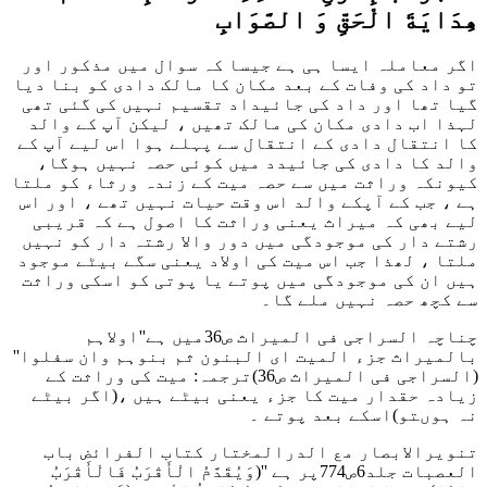
ھِدَايَةَ الْحَقِّ وَ الصَّوَابِ
اگر معاملہ ایسا ہی ہے جیسا کہ سوال میں مذکور اور
تو داد کی وفات کے بعد مکان کا مالک دادی کو بنا دیا
گیا تھا اور داد کی جائیداد تقسیم نہیں کی گئی تھی
لہذا اب دادی مکان کی مالک تھیں ، لیکن آپ کے والد
کا انتقال دادی کے انتقال سے پہلے ہوا اس لیے آپ کے
والد کا دادی کی جائیدد میں کوئی حصہ نہیں ہوگا،
کیونکہ وراثت میں سے حصہ میت کے زندہ ورثاء کو ملتا
ہے ، جب کے آپکے والد اس وقت حیات نہیں تھے ، اور اس
لیے بھی کہ میراث یعنی وراثت کا اصول ہے کہ قریبی
رشتے دار کی موجودگی میں دور والا رشتہ دار کو نہیں
ملتا ، لھذا جب اس میت کی اولاد یعنی سگے بیٹے موجود
ہیں ان کی موجودگی میں پوتے یا پوتی کو اسکی وراثت
سے کچھ حصہ نہیں ملے گا۔
چناچہ السراجی فی المیراث ص36میں ہے
''اولاہم
بالمیراث جزء المیت ای البنون ثم بنوہم وان سفلوا''
(السراجی فی المیراث ص36)
ترجمہ: میت کی وراثت کے
زیادہ حقدار میت کا جزء یعنی بیٹے ہیں ،(اگر بیٹے
نہ ہوںتو)اسکے بعد پوتے ۔
تنویرالابصار مع الدرالمختار کتاب الفرائض باب
العصبات جلد6ص774پر ہے
''(وَیُقَدَّمُ الْأَقْرَبُ فَالْأَقْرَبُ