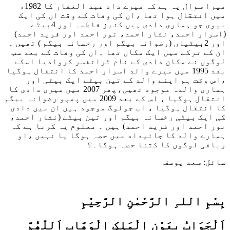
میرا سوال یہ ہے کہ میرے داد عبد الغفار کا 1982ء
میں انتقال ہوا تھا ،ان کی وفات کے وقت ان کی ایک
بیوی جو ہماری دادی ہیں کنیز فاطمہ اور 4بیٹے
(اسرار احمد، نثار احمد، نور احمد اور فرید احمد)
اور 2بیٹیاں (رضوانہ بیگم اور رخسانہ بیگم ) تھیں ۔
ان کے ترکے میں ایک مکان تھا ۔ان کی وفات کے بعد سب
لوگوں نے مکان دادی کے نام ٹرانفسر کروادیا اسکے
بعد 1995 میں میرے والد اسرار احمد کا انتقال ہوگیا
،اس وقت ہم اپنے والد کے تین بیٹے ایک بیٹی اور
ہماری والدہ موجود تھیں،پھر 2007 میں میری دادی کا
انتقال ہوگیا ، اس کے بعد 2009 میں پھپو رضوانہ بیگم
کا انتقال ہوگیا ، اب جولوگ موجود ہیں ان میں دادی
کی ایک بیٹی رخسانہ بیگم اور تین بیٹے (نثار احمد،
نور احمد اور فرید احمد) ہیں ۔ معلوم یہ کرنا ہے کہ
ہمارے والد کا جائیداد میں حصہ ہوگا یا نہیں ،او
رباقی لوگوں کا کتنا حصہ ہوگا۔؟
سائل: سعد یوسف
بِسْمِ اللہِ الرَّحْمٰنِ الرَّحِيْمِ
اَلْجَوَابُ بِعَوْنِ الْمَلِکِ الْوَھَّابِ اَللّٰھُمَّ