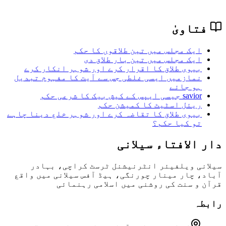
فتاویٰ
ایک مجلس میں تین طلاقوں کا حکم
ایک مجلس میں تین بار طلاق دی
بیوی طلاق کا اقرار کرے اور شوہر انکار کرے
نمازمیں ایسی غلطی جس سے آیت کا مفہوم تبدیل
ہو جائے
savior جیسی ایپس کے کیش بیک کا شرعی حکم
ریئل اسٹیٹ کا کمیشن حکم
بیوی طلاق کا تقاضہ کرے اور شوہر خلع دینا چاہے
تو کیا حکم؟
دار الافتاء سیلانی
سیلانی ویلفیئر انٹرنیشنل ٹرسٹ کراچی، بہادر
آباد، چار مینار چورنگی، ہیڈ آفس سیلانی میں واقع
قرآن و سنت کی روشنی میں اسلامی رہنمائی
رابطہ