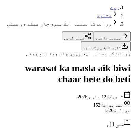
ہوم
فتاویٰ
وراثت کا مسئلہ ایک بیوی چار بیٹے دو بیٹی
پیچھے جائیں
شیئر کریں
ڈاؤن لوڈ پی ڈی ایف
وراثت کا مسئلہ ایک بیوی چار بیٹے دو بیٹی
warasat ka masla aik biwi
chaar bete do beti
تاریخ
:
12 مئی، 2026
مشاہدات:
152
حوالہ
:
1326
سوال