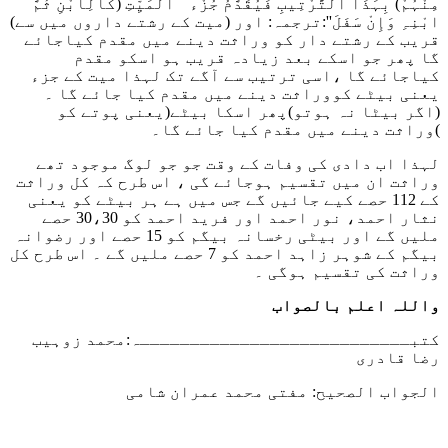
مِنْہُمْ) بِہَذَا التَّرْتِیبِ فَیُقَدَّمُ جُزْء ُ الْمَیِّتِ (کَالِابْنِ ثُمَّ
ابْنِہِ وَإِنْ سَفَلَ'':
ترجمہ: اور (میت کے رشتے داروں میں سے)
قریب کے رشتے دار کو وراثت دینے میں مقدم کیاجائے
گا پھر جو اسکے بعد زیادہ قریب ہو اسکو مقدم
کیاجائے گا ،اسی ترتیب سے آگے تک لہذا میت کے جزء
یعنی بیٹے کووراثت دینے میں مقدم کیا جائے گا ۔
(اگر بیٹا نہ ہوتو)پھر اسکا بیٹے(یعنی پوتے کو
)وراثت دینے میں مقدم کیا جائے گا۔
لہذا اب دادی کی وفات کے وقت جو جو لوگ موجود تھے
وراثت ان میں تقسیم ہوجائے گی ، اس طرح کہ کل وراثت
کے 112 حصے کیے جائیں گے جس میں ہے ہر بیٹے کو یعنی
نثار احمد، نور احمد اور فرید احمد کو 30،30 حصے
ملیں گے اور بیٹی رخسانہ بیگم کو 15 حصے اور رضوانہ
بیگم کے شوہر زاہد احمد کو 7 حصے ملیں گے ۔ اس طرح کل
وراثت کی تقسیم ہوگی ۔
واللہ اعلم بالصواب
کتبـــــــــــــــــــــــــــہ:محمد زوہیب
رضا قادری
الجواب الصحیح: مفتی محمد عمران شامی