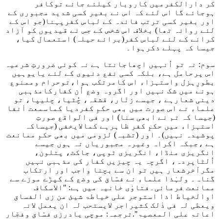
کر دارالکفرمیں کاروبار کیلئے جائے توکافر
ہوجائے گا اس لئے کہ اس نے بغیر کسی شدید مجبوری کے
اور بغیر کسی ترتب فائدہ کے لباس کفرپہنا(جو اس کے
لئے روانہ تھا) بخلاف اس شخص کے جس نے قیدیوں کو آزاد
کرانے کے لئے لباس کفر(برائے حیلہ) استعمال کیا،
جیسا کہ پہلے ذکرہوا۔
سوم: نہ تو اُنہیں اچھاجانتا ہے نہ کوئی ضرورتِ شرعیہ
اس پرحامل ہے، بلکہ کسی نفع دنیوی کے لئے یایوہیں
بطورِہزل واستہزاء اس کامرتکب ہوا،توحرام وممنوع
ہونے میں شک نہیں اور اگروہ وضع اُن کفارکامذہبی
دینی شعارہے ، جیسے زنّار، قشقہ، چُٹیا، چلیپا، تو
علماء نے اس صورت میں بھی حکمِ کفردیا کماسمعت اٰنفا
(جیسا کہ تم نے ابھی سنا) اور فی الواقع صورتِ
استہزاء میں حکمِ کفر ظاہرہے کمالایخفی (جیساکہ
پوشیدہ نہیں)۔ اور (تشبہ) لزومی میں بھی حکمِ ممانعت
ہے ،جبکہ اکراہ وغیرہ مجبوریاں نہ ہوں جیسے
انگریزی منڈا، انگریزی ٹوپی، جاکٹ، پتلون،
اُلٹاپردہ، اگرچہ یہ چیزیں کفار کی مذہبی نہیں
مگرآخرشعار ہیں تو ان سے بچنا واجب اور ارتکاب
گناہ۔ ولہٰذا علماء نے فسّاق کی وضع کے کپڑے موزے سے
ممانعت فرمائی۔فتاوٰی خانیہ میں ہے:
"الاسکاف
اوالخیاط اذا استوجر علی خیاطۃ شیئ من زی الفساق
ویعطی لہ فی ذٰلک کثیراجر لایستحب لہ ان یعمل لانہ
اعانۃ علی المعصیۃ"
.ترجمہ: موچی یادرزی فسّاق وفجّار