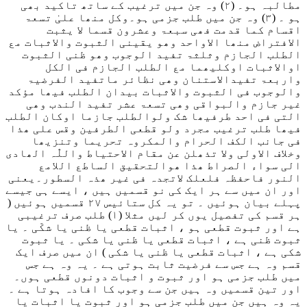
مطالبہ ہو۔ (۲) وہ جن میں ترغیب کے ساتھ تاکید بھی
ہو ۔ (۳) وہ جن میں طلب جزمی ہو۔
وکل منھا علیٰ تسعۃ
اقسام کما قدمت فھی سبعۃ وعشرون قسما لا یثبت
الافتراض منھا الاواحد وھو یقینی الثبوت والاثبات مع
الطلب الجازم وثلثۃ تفید الوجوب وھو ظنی الثبوت
اوالاثبات اوکلیھما مع الطلب الجازم فی الکل
واربعۃ تفیدالاستنان وھی نظائر ماتفید الفرضیۃ
والوجوب فی الثبوت والاثبات بیدان الطلب فیھا مؤکد
غیر جازم والبواقی وھی تسعۃ عشر تفید الندب وھی
التی فی احد طرفیھا شک ولوالطلب جازما اوکان الطلب
فیھا طلب ترغیب مجرد ولو قطعی الطرفین وقس علی ھذا
فی جانب الکف الحرام والمکروہ تحریما وتنزیھا
وخلاف الاولی ولا تذھلن عن مقام الاحتیاط واللّٰہ الھادی
الی سواء الصراط ھذا ھوالتحقیق الساطع اللامع
النور فاحفظہ فلعلک لاتجدہ فی غیر ھذہ السطور
۔یعنی
اور ان میں سے ہر ایک کی نو قسمیں ہیں ، ایسے ہی جیسے
پہلے بیان ہوئیں ۔ تو یہ کل ستائیس ۲۷ قسمیں ہوئیں (
ہر قسم کی تفصیل یوں کر لیں مثلا (۱) طلب صرف ترغیبی
ہے اور ثبوت قطعی ہو ، اثبات قطعی یا ظنی یا شکّی ۔ یا
ثبوت ظنی ہے ، اثبات قطعی یا ظنی یا شکی ۔ یا ثبوت
شکی ہے ، اثبات قطعی یا ظنی یا شکی ) ان میں صرف ایک
قسم وہ ہے جس سے فرضیت ثابت ہوتی ہے ۔ یہ وہ ہے جس
میں طلب جزمی ہو اور ثبوت و اثبات دونوں قطعی ہوں۔
اور تین قسمیں وہ ہیں جن سے وجوب کا افادہ ہوتا ہے ۔
یہ وہ ہیں جن میں طلب جزمی ہو اور ثبوت یا اثبات یا