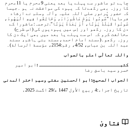
چاہے تو عاشور سے پہلے یا بعد یعنی 9محرم یا 11محرم
کا روزہ بھی رکھےتا کہ یہود کی موافقت نہ ہو ۔جیسا
کہ حضور پُرنور صلی اللہ علیہ وآلہ وسلم نے ارشاد
فرمایا:
"صُومُوا يَوْمَ عَاشُورَاءَ، وَخَالِفُوا فِيهِ الْيَهُودَ،
صُومُوا قَبْلَهُ يَوْمًا، أَوْ بَعْدَهُ يَوْمًا"
.ترجمہ:عاشورا کے
دن کا روزہ رکھو اور اِس میں یہودیوں کی (اس طرح)
مخالفت کرو کہ اس سے پہلے یا بعد میں بھی ایک دن کا
روزہ رکھو۔
(مسند امام احمد،مسند بنی ہاشم، مسند
عبد اللہ بن عباس، 4/52، رقم:2154، مؤسسة الرسالة)۔
واللہ تعالٰی اعلم بالصواب
کتبـــــــــــــــــــــــــــہ:
ابو امیر
خسرو سید باسق رضا
الجواب الصحیح:
ابو الحسنین مفتی وسیم اختر المدنی
تاریخ اجراء:
4 ربیع الأول 1447 ھ/29 اگست 2025ء
فتاویٰ