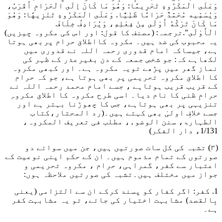
وَعَلَى الْمَكْرُوهِ تَحْرِيمًا: وَهُوَ مَا كَانَ إلَى الْحَرَامِ أَقْرَبُ،
وَيُسَمِّيه مُحَمَّدٌ حَرَامًا ظَنِّيًّا. وَعَلَى الْمَكْرُوهِ تَنْزِيهًا: وَهُوَ
مَا كَانَ تَرْكُهُ أَوْلَى مِنْ فِعْلِهِ، وَيُرَادِفُ خِلَافَ
الْأَوْلَى"
.ترجمہ: (مصنف کا قول: اور اس کی مکروہ چیزیں)
یہ محبوب کی ضد ہیں۔ مکروہ کااطلاق حرام پربھی ہوتا
ہے، جیساکہ امام قدوری رحمہ اللہ نے قدوری میں
لکھاہے کہ: جو شخص جمعہ کے دن بغیرعذر کے ظہر کی
نماز گھر میں پڑھے تویہ مکروہ ہے۔ اور کبھی مکروہ
کا اطلاق مکروہ تحریمی پر بھی ہوتا ہے، جو کہ حرام
کے قریب قریب ہوتاہے ، جسے امام محمد رحمہ اللہ نے
حرامِ ظنی کا نام دیا۔ اسی طرح مکروہ کا اطلاق مکروہِ
تنزیہی پر بھی ہوتاہے، جس کا چھوڑنا بہتر ہے اور
جسے خلافِ اولیٰ بھی کہتے ہیں۔
(رد المحتار،کتاب
الطہارۃ، سنن الوضوء، مطلب فی تعریف المکروہ،
1/131، دار الفکر)
(۳) تشبہ کی کل سات صورتیں ہیں، جن میں سوائے دو
صورتوں کے تمام مذموم ہیں۔ ان کے حکم اپنی نوعیت کے
اعتبار سے کفر، گمراہی، حرام ، مکروہ تحریمی و
جواز میں مختلف ہیں۔تشبہ کی صورتیں ملاحظہ ہوں:
1. کفر: اگر کفار کو پسند کرکے ان سے التزامی (یعنی
بِالقصد) مشابہت اختیار کی جائے، تو یہ مشابہت کفر
ہے۔