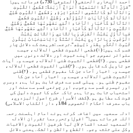
احمد البخاری الحنفی (المتوفی: 730ھ) فرماتے ہیں:
"فَإِنَّ الْأَدِلَّةَ السَّمْعِيَّةَ أَنْوَاعٌ أَرْبَعَةٌ: قَطْعِيُّ الثُّبُوتِ
وَالدَّلَالَةِ كَالنُّصُوصِ الْمُتَوَاتِرَةِ، وَقَطْعِيُّ الثُّبُوتِ ظَنِّيُّ
الدَّلَالَةِ كَالْآيَاتِ الْمُؤَوَّلَةِ، وَظَنِّيُّ الثُّبُوتِ قَطْعِيُّ
الدَّلَالَةِ كَأَخْبَارِ الْآحَادِ الَّتِي مَفْهُومُهَا قَطْعِيٌّ وَظَنِّيُّ
الثُّبُوتِ وَالدَّلَالَةِ كَأَخْبَارِ الْآحَادِ الَّتِي مَفْهُومُهَا ظَنِّيٌّ
فَبِالْأَوَّلِ يَثْبُتُ الْفَرْضُ وَبِالثَّانِي وَالثَّالِثِ يَثْبُتُ
الْوُجُوبُ وَبِالرَّابِعِ يَثْبُتُ السُّنَّةُ وَالِاسْتِحْبَابُ لِيَكُونَ
ثُبُوتَ الْحُكْمِ بِقَدْرِ دَلِيلِهِ"
.ترجمہ:شریعت کے دلائل چار
قسم کے ہیں: (۱)قطعی الثبوت قطعی الدلالۃ، جیسے
متواتر نصوص، جو اپنے ثبوت اور دلالت دونوں میں
قطعی ہیں۔ (۲)قطعی الثبوت ظنی الدلالۃ، جیسے وہ آیات
جو تاویل کے قابل ہوں۔ (۳)ظنی الثبوت قطعی الدلالۃ،
جیسے وہ اخبار آحاد جن کا مفہوم قطعی ہو۔ (۴)ظنی
الثبوت ظنی الدلالۃ، جیسے وہ اخبار آحاد جن کا
مفہوم ظنی ہو۔ پہلی قسم سے فرض ثابت ہوتا ہے، دوسری
اور تیسری قسم سے وجوب، اور چوتھی قسم سے سنت اور
استحباب ثابت ہوتا ہے، تاکہ حکم کا ثبوت دلیل کی
قوت کے مطابق ہو۔
(کشف الأسرار شرح اصول البزدوي،
باب معرفۃ احکام الخصوص، 1/84، دار الکتاب الاسلامی)
ادلہ سمعیہ میں اضافہ کرتے ہوئے امام اہلسنت رحمہ
اللہ فرماتے ہیں
:’’ اقول: وتحررمما تقرران الادلۃ
السمعیۃ تسعۃ اقسام لان لہا طرفین الثبوت والاثبات
وکل علی ثلثۃ وجوہ القطع والظن والشک
۔یعنی دلائل