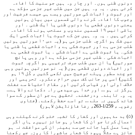
دونوں ظنی ہوں۔ اور چار وہ ہیں جو سنیت کا افادہ
کرتی ہیں ۔ یہ وہ ہیں جن میں طلب غیر جزمی مؤکد ہے
اور ثبوت و اثبات کی صورتیں ویسے ہی جیسے فرضیت اور
وجوب کا افادہ کرنے والی قسموں میں بیان ہوئیں
یعنی دونوں قطعی یا دونوں ظنی یا ایک ظنی ۔ اور
باقی انیس ۱۹ قسمیں مندوب و مستحب ہونے کا افادہ
کرتی ہیں ۔ یہ وہ ہیں جن کے ثبوت یا اثبات کسی ایک
میں شک ہو اگرچہ طلب جزمی ہو (یہ دس ۱۰ صورتیں ہوئیں
طلب جزمی ہے اور ثبوت شکی ہے ، اثبات قطعی یا ظنی یا
شکی۔ یا ثبوت ظنی ہے اثبات شکی ۔ یا ثبوت قطعی ہے
اثبات شکی ۔ طلب غیر جزمی مؤکد ہے اور وہی پانچ
صورتیں) یا ان میں طلب صرف ترغیبی ہو اگرچہ ثبوت
اور اثبات دونوں قطعی ہوں ( یہ نو صورتیں ہوئیں وہی
جو چند سطور پہلے توضیح میں لکھی گئیں ، کُل ۱۹ ہو
گئیں) اسی پر جانب کف میں حرام ،مکروہ تحریمی اور
خلاف اولی اور قیاس کرلیں اور مقام احتیاط سے غفلت
ہرگز نہ ہو ... اور خدا ہی سیدھی راہ دکھانے والا ہے...
یہ وہ تابندہ ودرخشندہ تحقیق ہے جو ان سطور کے سوا
شائد کہیں نہ ملے ... تو اسے حفظ رکھئے۔
(فتاوی
رضویہ، 1/259-263، رضا فاؤنڈیشن لاہور)
(۵) بد مذہبوں اور کفار کا تشبہ ختم کرنے کیلئے وہی
اعمال کرنا جو ان کا شعار ہو جائز نہیں، ہاں اگر
ایسا عمل کیا جائے جس سے بعینہٖ ان کی موافقت نہ ہو
جائز ہے مثلاً یہود کا شعار عاشورا کا روزہ جو رکھنا