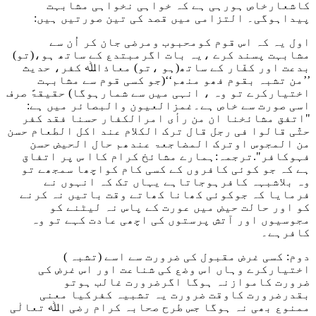
کاشعارخاص ہورہی ہے کہ خواہی نخواہی مشابہت
پیداہوگی۔ التزامی میں قصد کی تین صورتیں ہیں:
اول یہ کہ اس قوم کومحبوب ومرضی جان کر اُن سے
مشابہت پسند کرے ،یہ بات اگرمبتدع کے ساتھ ہو،(تو)
بدعت اور کفّار کے ساتھ(ہو ،تو) معاذاﷲ کفر، حدیث
’’من تشبہ بقوم فھو منھم‘‘
(جو کسی قوم سے مشابہت
اختیارکرے تو وہ ، انہی میں سے شمارہوگا) حقیقۃً صرف
اسی صورت سے خاص ہے۔غمزالعیون والبصائر میں ہے:
"اتفق مشائخنا ان من رأی امرالکفار حسنا فقد کفر
حتّٰی قالوا فی رجل قال ترک الکلام عند اکل الطعام حسن
من المجوس اوترک المضاجعۃ عندھم حال الحیض حسن
فہوکافر"
.ترجمہ:ہمارے مشائخ کرام کاا س پر اتفاق
ہے کہ جو کوئی کافروں کے کسی کام کواچھا سمجھے تو
وہ بلاشبہہ کافرہوجاتاہے یہاں تک کہ انہوں نے
فرمایا کہ جوکوئی کھانا کھاتے وقت باتیں نہ کرنے
کو اور حالت حیض میں عورت کے پاس نہ لیٹنے کو
مجوسیوں اور آتش پرستوں کی اچھی عادت کہے تو وہ
کافرہے۔
دوم: کسی غرض مقبول کی ضرورت سے اسے (تشبہ )
اختیارکرے وہاں اس وضع کی شناعت اور اس غرض کی
ضرورت کاموازنہ ہوگا اگرضرورت غالب ہوتو
بقدرضرورت کاوقت ضرورت یہ تشبیہ کفرکیا معنی
ممنوع بھی نہ ہوگا جس طرح صحابہ کرام رضی اﷲ تعالٰی