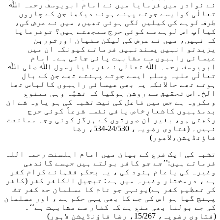
نے نوادر میں فرمایا میں نے امام ابویوسف رحمہ اﷲ
تعالٰی کوایسے جوتے پہنے ہوئے دیکھا جن کے چاروں
طرف لوہے کی کیلیں لگی ہوئی تھیں، میں نے عرض کی،
کیاآپ اس لوہے سے کوئی حرج سمجھتے ہیں؟ توفرمایا
کہ نہیں، میں نے عرض کی لیکن سفیان اورثوربن
یزیدتو انہیں پسندنہیں فرماتے کیونکہ ان میں
عیسائی راہبوں سے مشابہت پائی جاتی ہے۔ امام
ابویوسف رحمہ اﷲ تعالٰی نے فرمایا رسول اﷲ صلی اﷲ
تعالٰی علیہ وسلم ایسے جوتے پہنتے تھے جن کے بال
ہوتے تھے حالانکہ یہ بھی عیسائی راہبوں کالباس تھا
الخ۔اس تحقیق سے روشن ہوگیا کہ تشبُّہ وہی ممنوع
ومکروہ ہے جس میں فاعل کی نیت تشبہ کی ہو یاوہ شے ان
بدمذہبوں کاشعارِخاص یافی نفسہ شرعاً کوئی حرج
رکھتی ہو، بغیر ان صورتوں کے ہرگز کوئی وجہ ممانعت
نہیں۔
(فتاوی رضویہ، 24/530-534، رضا
فاؤنڈیشن،لاھور)
تشبہ کی ایک فرع کے بیان میں امام اہلسنت رحمہ اللہ
فرماتے ہیں:’’جے جو کافر بولتے ہیں جیسے گاندھی
وغیرہ کی یاعام ہنود کی ، یہ بحکم فقہائے کرام کفر
ہے ، درمختار وغیرہ میں ہے : تبجیل الکافر کفر (کافر
کی تعظیم کفر ہے)یونہی جو نام کا مسلمان حد کفر تك
پہنچ گیا ہو اس کی جے کا بھی یہی حکم ہے ، اور مسلمان
کی جے بولنا بھی منع ہے کہ کفار سے مشابہت ہے‘‘۔
(فتاوی رضویہ، 15/267، رضا فاؤنڈیشن لاہور)