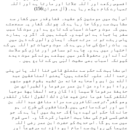
افسوس رکھے اور اللہ جلاتا اور مارتا ہے اور اللہ
تمہارے کام دیکھ رہا ہے۔
(آل عمران:156)
اس آیت میں مومنین کو عقیدہ قضاوقدر میں کفار سے
مشابہت سے روکا جا رہا ہے کہ چونکہ کفار یہ سمجھتے
ہیں کہ موت و حیات اسباب کے تابع ہے اور موت کا سبب
سفر یا جہاد ہے اس لیے وہ کہتے ہیں کہ اگر وہ ہمارے
پاس رہتے تو نہ مرتے جبکہ ایمان والوں کے ذہن میں
یہ بات راسخ کی جارہی ہے کہ موت وحیات تو اللہ ہی کے
اختیار میں ہے وہ چاہے تو مسافر اور غازی کو سلامت
لے آئے اور محفوظ گھر میں بیٹھے ہوئے کو موت دیدے
کیونکہ اسباب بھی مشیت الہٰی ہی کے تابع ہیں ۔
اس مشابہت کے حکم سے متعلق قاضی ثنا اللہ پانی پتی
رحمۃ اللہ علیہ لکھتے ہیں:
"يعنى المنافقين عبد
الله بن ابى وأصحابه فانه من تشبه بقوم فهو منهم
رواه ابو داود عن ابن عمر مرفوعا والطبراني عن
حذيفة مرفوعا لا سيما إذا كان وجه المشابهة موجبا
للكفر كما فى ما نحن فيه فان ذلك القول انكار للقدر
وهو كفر"
.ترجمہ:کافروں سے مراد منافق عبد اللہ بن
ابی اور اس کے ساتھی ہیں۔(منافقوں کی طرح نہ ہو
جانے کا حکم اس لیے دیا ) کہ حدیث میں آیا ہے کہ جو
شخص کسی قوم کی مشابہت اختیار کرے گا وہ اسی قوم
میں سے ہو گا۔اس حدیث کو حضرت ابن عمر رضی اللہ
عنہما کی روایت سے امام ابو داؤد نے مرفوعاً اور