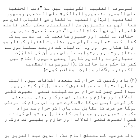
الموسوعۃ الفقہیۃ الکویتیۃ میں ہے:
"ذهب الحنفية
على الصحيح عندهم،والمالكية على المذهب، وجمهور
الشافعية إلى:أن التشبه بالكفار في اللباس الذي هو
شعار لهم به يتميزون عن المسلمين، يحكم بكفر فاعله
ظاهرا، أي في أحكام الدنيا"
. ترجمہ: صحیح مذہب پر
احناف، مالکیہ اور جمہور شافعیہ کا یہ مذہب ہے کہ
کفار کےساتھ ایسے لباس میں مشابہت اختیار کرنا، جو
ان کا شِعَار ہو اور وہ اُس لباس کے ذریعے مسلمانوں سے
ممتاز ہوتے ہوں ،توایسے لباس میں اُن کی مُشابَہَت
اختیارکرنے والے پر ظاہراً یعنی دنیوی احکام میں
کفر کا حکم دیا جائے گا۔
(الموسوعۃ الفقھيۃ
الکویتیۃ ،12/5، وزارتِ اوقاف، کویت)
(۴) یاد رکھیں کہ حرام کے متعدد اطلاقات ہیں، البتہ
اصولی اعتبار سے حرام فرض کے مقابل کو کہتے ہیں۔
لہذا کسی چیز کے حرام ہونے کیلئے قطعی الثبوت قطعی
الدلالۃ اور جازم و یقینی نص درکار ہوتی ہے۔یعنی
اگر کوئی ایسی نص کا خلاف کرے تو وہ اس حرام کا مرتکب
ہوگا جو فرض کا مقابل ہے۔ہاں اگر حرام سے مراد
مکروہ تحریمی ہو جو واجب کا مقابل ہو تو اس کیلئے
ظنی الثبوت قطعی الدلالۃ اور جازم و یقینی نص درکار
ہوگی۔
ادلہ شرعیہ کے متعلق امام علاء الدین عبد العزیز بن