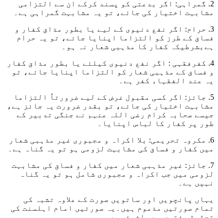
2. گمراہی: اگر بدعتی کو پسند کرکے ان سے التزامی
مشابہت اختیار کی جائے، تو یہ مشابہت گمراہی ہے۔
3. حرام: اگر نفع دنیوی کے لیے یا بطور مذاق کفار و
فساق کے طرز کو التزاما اپنایا جائے، تو یہ حرام
ہےبشرطیکہ کفار کا مذہبی شعار نہ ہو۔
4. کفرفقہی : اگر نفع دنیوی کیلئے یا بطور مذاق کفار
و فساق کے مذہبی شعار کو التزاما اپنایا جائے، تو
یہ عند الفقہاء کفر ہے۔
5. جائز: اگر کسی مقبول غرض کے لیے ضرورتاً التزاما
مشابہت اختیار کی جائے، تو بقدر ضرورت یہ جائز ہے،
جیسے صحابہ کرام رضی اللہ عنہم نے جنگی تدبیر کے
طور پر کفار کا لباس اپنایا۔
6. مکروہ تحریمی: بلا اکراہ و مجبوری غیر مذہبی شعار
میں کفار و فساق کی مشابہت لزومی ہو تو یہ گناہ ہے۔
7. جائز: غیر مذہبی شعار میں کفار و فساق کی مشابہت
لزومی میں جب اکراہ و مجبوری شامل ہو تو یہ گناہ
نہیں ہے۔
یہاں پانچویں اور ساتویں صورت کے علاوہ تشبہ کی
تمام صورتیں مذموم ہیں۔یہ صورتیں امام اہلسنت کی
تحقیقی فتوی سے ماخوذ ہیں۔