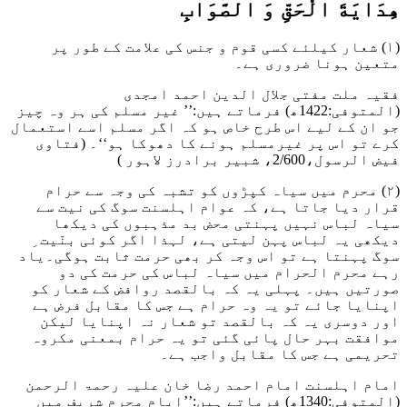
ھِدَايَةَ الْحَقِّ وَ الصَّوَابِ
(۱) شعار کیلئے کسی قوم و جنس کی علامت کے طور پر
متعین ہونا ضروری ہے۔
فقیہ ملت مفتی جلال الدین احمد امجدی
(المتوفی:1422ھ) فرماتے ہیں:’’ غیر مسلم کی ہر وہ چیز
جو ان کے لیے اس طرح خاص ہو کہ اگر مسلم اسے استعمال
کرے تو اس پر غیرمسلم ہونے کا دھوکا ہو‘‘۔
(فتاوی
فیض الرسول،2/600، شبیر برادرز لاہور )
(۲) محرم میں سیاہ کپڑوں کو تشبہ کی وجہ سے حرام
قرار دیا جاتا ہے، کہ عوام اہلسنت سوگ کی نیت سے
سیاہ لباس نہیں پہنتی محض بد مذہبوں کی دیکھا
دیکھی یہ لباس پہن لیتی ہے، لہذا اگر کوئی بنّیت ِ
سوگ پہنتا ہے تو اس وجہ کر بھی حرمت ثابت ہوگی۔یاد
رہے محرم الحرام میں سیاہ لباس کی حرمت کی دو
صورتیں ہیں۔ پہلی یہ کہ بالقصد روافض کے شعار کو
اپنایا جائے تو یہ وہ حرام ہے جس کا مقابل فرض ہے
اور دوسری یہ کہ بالقصد تو شعار نہ اپنایا لیکن
موافقت بہر حال پائی گئی تو یہ حرام بمعنی مکروہ
تحریمی ہے جس کا مقابل واجب ہے۔
امام اہلسنت امام احمد رضا خان علیہ رحمۃ الرحمن
(المتوفی:1340ھ) فرماتے ہیں:’’ایام محرم شریف میں