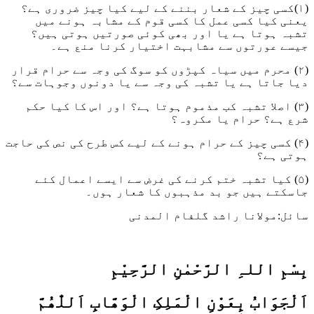
(۱)کسی چیز کے شعار بننے کے لیے کیا چیز ضروری ہے؟
یعنی کیا کسی عمل کا کسی قوم کے مشابہ ہونے میں
تشبہ ہوتا ہے یا اور بھی کوئی صورتیں ہوتی ہیں؟
جیسے عورتوں سے مشابہت اختیار کرنا منع ہے۔
(۲) محرم میں سیاہ کپڑوں کو سوگ کی وجہ سے حرام قرار
دیا جاتا ہے یا تشبہ کی وجہ سے یا دونوں وجوہات سے؟
(۳) اصلا تشبہ کب مذموم ہوتا ہے؟ اور اس کا کیا حکم
شرع ہے؟ حرام یا مکروہ؟
(۴) کسی چیز کے حرام ہونے کے لیے کس طرح کی نص کی حاجت
ہوتی ہے؟
(۵) کیا تشبہ ختم کرنے کی غرض سے ایسے اعمال کئے
جاسکتے ہیں جو بد مذہبوں کا شعار ہوں۔
سائل:مولانا راشد گلفام المدنی
بِسْمِ اللہِ الرَّحْمٰنِ الرَّحِيْمِ
اَلْجَوَابُ بِعَوْنِ الْمَلِکِ الْوَھَّابِ اَللّٰھُمَّ