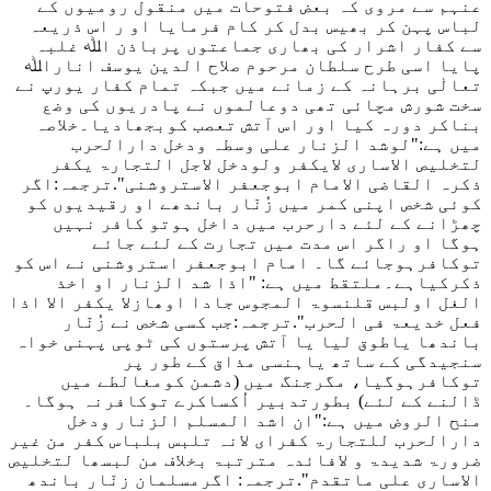
عنہم سے مروی کہ بعض فتوحات میں منقول رومیوں کے
لباس پہن کر بھیس بدل کر کام فرمایا او ر اس ذریعہ
سے کفار اشرار کی بھاری جماعتوں پرباذن اﷲ غلبہ
پایا اسی طرح سلطان مرحوم صلاح الدین یوسف اناراﷲ
تعالٰی برہانہ کے زمانے میں جبکہ تمام کفار یورپ نے
سخت شورش مچائی تھی دوعالموں نے پادریوں کی وضع
بناکر دورہ کیا اور اس آتش تعصب کوبجھادیا۔خلاصہ
میں ہے
:"لوشد الزنار علی وسطہ ودخل دارالحرب
لتخلیص الاساری لایکفر ولودخل لاجل التجارۃ یکفر
ذکرہ القاضی الامام ابوجعفر الاستروشنی"
.ترجمہ:اگر
کوئی شخص اپنی کمر میں زُنّار باندھے او رقیدیوں کو
چھڑانے کے لئے دارحرب میں داخل ہوتو کافر نہیں
ہوگا او راگر اس مدت میں تجارت کے لئے جائے
توکافرہوجائے گا۔ امام ابوجعفر استروشنی نے اس کو
ذکرکیاہے۔ملتقط میں ہے
: "اذا شد الزنار او اخذ
الغل اولبس قلنسوۃ المجوس جادا اوھازلا یکفر الا اذا
فعل خدیعۃ فی الحرب"
.ترجمہ:جب کسی شخص نے زُنّار
باندھا یاطوق لیا یا آتش پرستوں کی ٹوپی پہنی خواہ
سنجیدگی کے ساتھ یاہنسی مذاق کے طور پر
توکافرہوگیا، مگرجنگ میں (دشمن کومغالطے میں
ڈالنے کے لئے) بطورتدبیر اُکساکرے توکافرنہ ہوگا۔
منح الروض میں ہے
:"ان اشد المسلم الزنار ودخل
دارالحرب للتجارۃ کفرای لانہ تلبس بلباس کفر من غیر
ضرورۃ شدیدۃ و لافائدہ مترتبۃ بخلاف من لبسھا لتخلیص
الاساری علی ماتقدم"
.ترجمہ: اگرمسلمان زنّار باندھ