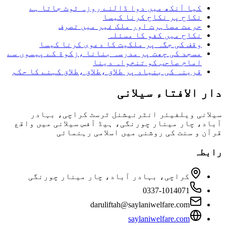
کیا آنکھ میں دوا ڈالنے روزہ ٹوٹ جاتا ہے
نکاح پر نکاح کرنا کیسا
حرمت مصاہرت اور ملک غیر میں تصرف
نکاح میں کفو کا مسئلہ
وقف کی جگہ پر ملکیت کا دعوی کرنا کیسا
مسجد کی چھت پر مدرسہ بنانا ،زکوة کے پیسوں سے
امام صاحب کو تنخواہ دینا
قرینہ کی بنیاد پر طلاق ،طلاق ،طلاق کہنے کا حکم
دار الافتاء سیلانی
سیلانی ویلفیئر انٹرنیشنل ٹرسٹ کراچی، بہادر
آباد، چار مینار چورنگی، ہیڈ آفس سیلانی میں واقع
قرآن و سنت کی روشنی میں اسلامی رہنمائی
رابطہ
کراچی، بہادر آباد، چار مینار چورنگی
0337-1014071
daruliftah@saylaniwelfare.com
saylaniwelfare.com