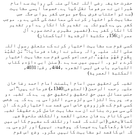
حضرت حذیفہ رضی اللہ تعالی عنہ کی روایت سے امام
طبرانی نے مرفوعاً نقل کیا ہے۔خصوصاً ایسی مشابہت
(سے تو اجتناب فرض ہے) جو موجب کفر ہوا س جگہ جس
مشابہت کو اختیار کرنے کی ممانعت کی گئی ہے وہ موجب
کفر ہی ہے کیونکہ یہ تقدیر کا انکار ہے اور تقدیر
کا انکار کفر ہے۔
(تفسیر مظہری ،تحت سورۃ آل
عمران:156، مكتبة الرشدية الباكستان)
کسی قوم سے مشابہت اختیار کرنے کے متعلق رسول اللہ
صلی اللہ علیہ والہ وسلم نے ارشاد فرمایا:
" مَنْ تَشَبَّهَ
بِقَوْمٍ فَهُوَ مِنْهُمْ"
.ترجمہ:جو کسی قوم سے مشابہت اختیار
کرے ، تو وہ انہیں میں سے ہے ۔
( سنن ابی داؤد، کتاب
اللباس، باب فی لبس الشھرۃ ،4/44، رقم: 4031،
المكتبة العصرية)
تشبہ کی تحقیق میں امام اہلسنت امام احمد رضا خان
علیہ رحمۃ الرحمن (المتوفی:1340ھ) فرماتے ہیں:”اس
جنس مسائل میں حقِ تحقیق وتحقیقِ حق یہ ہے کہ تشبہ دو
وجہ پرہے: التزامی ولزومی، التزامی یہ ہے کہ یہ شخص
کسی قوم کے طرزووضع خاص اسی قصد سے اختیارکرے کہ ان
کی سی صورت بنائے ان سے مشابہت حاصل کرے حقیقۃً تشبہ
اسی کانام ہے فان معنی القصد والتکلف ملحوظ فیہ
کمالایخفی (اس لئے کہ قصداورتکلف کے مفہوم کااس میں
لحاظ رکھاگیاہے جیساکہ پوشیدہ نہیں) اور لزومی یہ
کہ اس کاقصد تو مشابہت کانہیں مگروہ وضع اس قوم