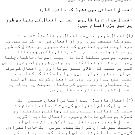
افعالِ انسانی میں تشبہّ کا دائرہ کار:
افعال جوارح یا ظاہری انسانی افعال کی بنیادی طور
پر تین بڑی اقسام ہیں:
(۱) افعال طبعیہ: ایسے افعال جو خالصتاً تقاضائے
بشری کا نتیجہ ہوں اور ان افعال کو ادا کرنے میں وہ
فرد اپنے فطری تقاضوں کے تحت مجبور ہو۔مثال کے طور
پر سر کو جنبش دینا،ہاتھ ہلانا،پلکیں جھپکانا
وغیرہ یونہی مطلقا کھانا ،پینا،سونا،جاگنا،چلنا
پھرنا، ستر کو ڈھانکنا اور جنسی ضروریات وغیرہ۔ اس
قسم پر تشبہ کا اطلاق نہیں ہوتا اور ان افعال کوصرف
اس لیے ممنوع قرار نہیں دیا جا سکتا کہ کفار سے
تشبہ منع ہے اور وہ بھی یہ افعال کرتے ہیں اس لیے
ایک مسلمان یہ سب نہیں کر سکتا۔ حقیقت یہ ہے کہ یہ
افعال تشبہ کے دائرے سے خارج ہیں۔
(۲) افعال عادیہ: ایسے انسانی افعال جنہیں ایک
انسان ایک خاص انفرادی کیفیت کے ساتھ انجام دے۔
جیسا کہ کھانے ، پینے، سونے ،جاگنے،بیٹھنے اور
کھڑے ہونے کی عادات وغیرہ ۔افعال عادیہ اگرچہ
افعالِ طبعیہ میں داخل ہیں لیکن یہ ان سے اس لیے
مختلف ہیں کہ ان کو ایک بندہ مومن ایک خاص انفرادی
کیفیت سے ادا کرتا ہے اس لیے کہ کھانا ہر فرد کی