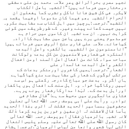
نجیم مصری بحرالرائق پھر علامہ محمد بن علی دمشقی
درمختارمیں فرماتے ہیں:
"التشبہ باھل الکتاب
لایکرہ فی کل شیئ فانا ناکل ونشرب کما یفعلون ان
الحرام التشبہ بھم فیما کان مذموما اوفیما یقصد بہ
التشبه"
.ترجمہ:ہرچیز میں اہل کتاب سے مشابہت مکروہ
نہیں جیسے کھانے پینے وغیرہ کے طورطریقے میں کوئی
کراہت نہیں۔ ان سے تشبہ ان کاموں میں حرام ہے
جومذموم یعنی برے ہیں یاجن میں مشابہت کاارادہ
کیاجائے۔علامہ علی قاری منح الروض میں فرماتے ہیں
:
"اناممنوعون من التشبیہ بالکفرۃ واھل البدعۃ
المنکرۃ فی شعارھم لامنھیون عن کل بدعۃ ولوکانت
مباحۃ سواء کانت من افعال اھل السنۃ اومن افعال
الکفر واھل البدعۃ فالمدار علی
الشعار"
.ترجمہ:ہمیں کافروں اورمنکر بدعات کے
مرتکب لوگوں کے شعار کی مشابہت سے منع کیاگیاہے
ہاں اگر وہ بدعت جو مباح کادرجہ رکھتی ہو اس سے
نہیں روکاگیا خواہ وہ اہل سنت کے افعال ہوں یاکفار
اوراہل بدعت کے۔ لہٰذا مدارِکارشعار ہونے پرہے۔
فتاوٰی عالمگیری میں محیط سے ہے
: "قال ھشام فی
نوادرہ ورأیت علی ابی یوسف رحمہ اﷲ تعالٰی نعلین
محفوفین بمسامیر الحدید فقلت لہ اتری بھٰذا الحدید
بأسا قال لافقلت لہ ان سفین و ثوربن یزید کرھا ذٰلک
لانہ تشبہ بالرھبان فقال ابویوسف رحمہ اﷲ تعالٰی
کان رسول اﷲ صلی اﷲ تعالٰی علیہ وسلم یلبس النعال
التی لہا شعور وانھا من لباس الرھبان"
.ترجمہ: ہشام