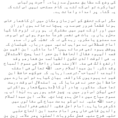
کی وضع کے مطابق معمول سے زیادہ اُجرت پرلباس
تیارکرے تو اس کے لئے یہ کام مستحب نہیں اس لئے کہ
یہ گناہ پر امداد واعانت ہے۔
مگر اس کے تحقق کو اس زمان ومکان میں ان کاشعار خاص
ہونا قطعاً ضرور جس سے وہ پہچانے جاتے ہوں اور ان
میں اور ان کے غیر میں مشترک نہ ہو ورنہ لزوم کا کیا
محل، ہاں وہ بات فی نفسہٖ شرعاً مذموم ہوئی تو اس وجہ
سے ممنوع یامکروہ رہے گی نہ کہ تشبّہ کی راہ سے،
‎امام قسطلانی نے مواہب لدنیہ میں دربارہ طیلسان کہ
پوشش یہود تھی فرماتے ہیں:
"اما ماذکرہ ابن اقیم من
قصۃ الیہود فقال الحافظ ابن حجر انما یصح الاستدلال
بہ فی الوقت الذی تکون الطیالسۃ من شعارھم وقد
ارتفع ذٰلک فی ھذہ الازمنۃ فصار داخلا فی عموم المباح
وقد ذکرہ ابن عبدالسلام رحمہ اﷲ تعالٰی فی امثلۃ
البدعۃ المباحۃ"
.ترجمہ: رہایہ کہ جوکچھ حافظ ابن
قیم نے یہودیوں کاواقعہ بیان کیاہے تو اس بارے میں
حافظ ابن حجر نے فرمایا کہ یہ استدلال اس وقت درست
تھا جبکہ مذکورہ چادر اُن کا (مذہبی) شعار ہواکرتی
تھی لیکن اس دَور میں یہ چیز ختم ہورہی ہے لہٰذا اب یہ
عموم مباح میں داخل ہے، چنانچہ علامہ ابن عبدالسلام
رحمۃ اﷲ علیہ نے اس کو بدعت مباح کی مثالوں میں
ذکرفرمایاہے۔امام اجل فقیہ النفس فخرالملۃ
والدین قاضی خاں پھر امام محمد ابن الحاج حلبی
حلیہ شرح منیہ فصل مکروہات الصلوٰۃ پھر علامہ زین بن