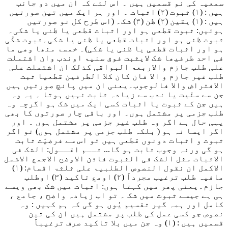
سمعیہ کی نو قسمیں ہیں ۔ اس لئے کہ ان میں دو جانب
ہیں : (۱) ثبوت (۲) اثبات ۔ اور ہر ایک میں تین صورتیں
ہیں : (۱) یقین (۲) ظن (۳) شک۔ (اس طرح کل نو صورتیں
ہوئیں: ثبوت قطعی ہو اور اثبات قطعی یا ظنی یا شکی۔
ثبوت ظنی ہو اور اثبات قطعی یا ظنی یا شکی۔ثبوت شکّی
ہو اور اثبات قطعی یا ظنی یا شکی)
۔ خمسۃ منھا وھی ما
فی احد طرفیھا شک لایثبت فوق سنیۃ اوندب وان اشتملت
علی طلب جازم والاربعۃ البواقی کذلک ان اشتملت علی
طلب غیر جازم و الا فان کان کلا الطرفین قطعیا ثبت
الافتراض والا فالوجوب
۔یعنی ان میں پانچ صورتیں ہیں
جن سے سنّیت یا ندب سے زیادہ ثابت نہیں ہوتا ۔ یہ وہ
ہیں جن کے ثبوت یا اثبات کسی ایک میں شک ہو اگرچہ وہ
طلب جزمی پر مشتمل ہوں۔ اور باقی چار صورتوں کا بھی
یہی حال ہے اگر وہ طلب غیر جزمی پر مشتمل ہوں ۔ اور
اگر ایسا نہ ہو ( بلکہ طلب جزمی پر مشتمل ہوں) تو اگر
ثبوت و اثبات دونوں قطعی ہیں تو اس سے فرضیّت ثابت
ہو گی ورنہ وجوب ثابت ہو گا..
. ثــم اقــول: الشک فی
الاثبات مثل الشک فی الثبوت فاذن الاوضح الاجمع الاشمل
الاکمل ان نقول النصوص الطلبیۃ علی ثلثۃ اقسام: (۱)
مافیہ طلب ترغیب مجرداً (۲) اومع تاکید (۳) اوطلب
جازم
۔یعنی پھر میں کہتا ہوں: اثبات میں شک بھی ویسے
ہی ہے جیسے ثبوت میں شک ۔ تو اب زیادہ واضح ، جامع ،
کامل اور ہمہ گیر تقسیم یُوں ہو گی کہ ہم کہیں : وہ
نصوص جو کسی عمل کی طلب پر مشتمل ہیں ان کی تین
قسمیں ہیں : (۱) وہ جن میں بلا تاکید صرف ترغیباً