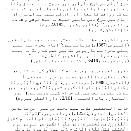
سبز لباس جس طرح جاہلوں میں مروج ہے ناجائز وگناہ
ہے۔ اور اودا یا نیلا یا آبی یا سیاہ اور بدتر واخبث
ہے کہ روافض کا شعار اور ان کی تشبہ ہے اس طرح ان
ایام میں سرخ بھی ناصبی خبیث بہ نیت خوشی و شادی
پہنتے ہیں‘‘۔
(فتاوی رضویہ،22/185،رضا
فاؤنڈیشن،لاہور)
صدر الشریعہ حضرت علامہ مفتی محمد امجد علی اعظمی
(المتوفی:1367ھ) فرماتے ہیں:’’ایام محرم میں یعنی
پہلی محرم سے بارہویں تک تین قسم کے رنگ نہ پہنے
جائیں ، سیاہ کہ یہ رافضیوں کا طریقہ ہے‘‘۔
(بہارشریعت،3/416،مکتبۃ المدینہ کراچی)
مکروہ تحریمی پر بھی حرام کا اطلاق کیا جاتا ہے،
علامہ مدقق علاؤ الدین محمد بن علی الحصکفی ﷫
(المتوفی: 1088ھ) فرماتے ہیں
: "وَأَفَادَ فِي الْبَحْرِ صِحَّةَ
إطْلَاقِ الْحُرْمَةِ عَلَى الْمَكْرُوهِ تَحْرِيمًا"
.ترجمہ:بحر میں
ہے کہ مکروہِ تحریمی کو حرام کہنادرست ہے۔
(الدر
المختار، باب الجمعۃ، 2/161، دار الفکر بیروت)
خاتم المحققین علامہ سید محمد بن عمر ابن عابدین
الشامی (المتوفی: 1252ھ) فرماتے ہیں:
"(قَوْلُهُ:
وَمَكْرُوهُهُ) هُوَ ضِدُّ الْمَحْبُوبِ؛ قَدْ يُطْلَقُ عَلَى الْحَرَامِ كَقَوْلِ
الْقُدُورِيِّ فِي مُخْتَصَرِهِ: وَمَنْ صَلَّى الظُّهْرَ فِي مَنْزِلِهِ يَوْمَ
الْجُمُعَةِ قَبْلَ صَلَاةِ الْإِمَامِ وَلَا عُذْرَ لَهُ كُرِهَ لَهُ ذَلِكَ.