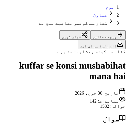
ہوم
فتاویٰ
کفار سے کونسی مشابہت منع ہے
پیچھے جائیں
شیئر کریں
ڈاؤن لوڈ پی ڈی ایف
کفار سے کونسی مشابہت منع ہے
kuffar se konsi mushabihat
mana hai
تاریخ
:
30 جون، 2026
مشاہدات:
142
حوالہ
:
1532
سوال