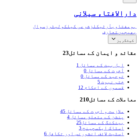
دارالافتاء سیلانی
ہوم
فتاوی
آرٹیکلز
شرعی کیلکولیٹرز
سوال
بھیجیں
تعارف
کیٹگریز
عقائد و ایمان کے مسائل
23
اہل بیت کے مسائل
1
آخرت کے مسائل
0
توحید کے مسائل
0
ختم نبوت
5
قسموں کے احکام
12
معاملات کے مسائل
210
ملازمت و اجرت کے مسائل
45
پنشن کے متعلق مسائل
4
بینکنگ کے مسائل
25
اسٹاک ایکسچینج
3
اسٹیٹ لائف انشورنس اور تکافل
6