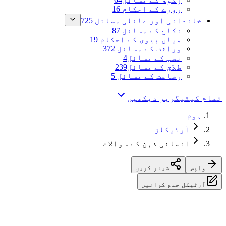
روزے کے احکام
16
خاندانی اور عائلی مسائل
725
نکاح کے مسائل
87
میاں بیوی کے احکام
19
وراثت کے مسائل
372
نصب کے مسائل
4
طلاق کے مسائل
239
رضاعت کے مسائل
5
تمام کیٹیگریز دیکھیں
ہوم
آرٹیکلز
انسانی ذہن کے سوالات
واپس
شیئر کریں
آرٹیکل جمع کرائیں