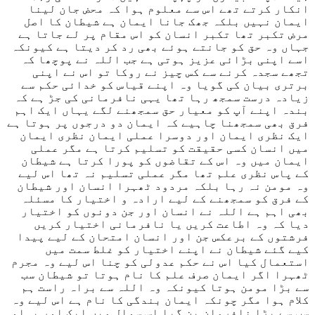
انکار کرتے تھے اس سے معلوم ہوا کہ محض جان لینا
ایمان نہیں بلکہ جھک جانا ایمان ہے شیطان کا اصل
مرض تکبر تھا تکبر انسان کو اس مقام پر لے جاتا ہے
جہاں وہ حق کو جانتے ہوئے بھی رد کر دیتا ہے کیونکہ
اسے اپنی بڑائی عزیز ہوتی ہے جب اللہ نے پوچھا کہ
تجھے سجدہ کرنے سے کس چیز نے روکا تو اس نے اپنی
برتری بیان کی گویا وہ اپنے قیاس کو خدائی حکم سے
زیادہ درست سمجھ رہا تھا یہی نافرمانی کی جڑ ہے کہ
بندہ اپنے آپ کو معیار حق سمجھنے لگے یہاں ایک اہم
فرق بھی سمجھنا چاہیے کہ ایمان دو درجوں پر ہوتا ہے
ایک نظری ایمان اور دوسرا عملی ایمان نظری ایمان
میں انسان کسی حقیقت کو تسلیم کرتا ہے مگر عملی
ایمان میں وہ اس کے تقاضوں کو پورا کرتا ہے شیطان
کے پاس نظری علم تھا مگر عملی تسلیم نہ تھا اس لیے
وہ مومن نہ رہا بلکہ مردود ٹھہرا انسان اور شیطان
کے فرق کو سمجھنے کے لیے ارادہ و اختیار کا مسئلہ
بھی اہم ہے اللہ نے انسان اور جن دونوں کو اختیار
دیا کہ وہ اطاعت کریں یا نافرمانی اختیار کریں
فرشتوں کے برعکس جن اور انسان امتحان کے لیے پیدا
کیے گئے شیطان نے اپنے اختیار کو غلط سمت میں
استعمال کیا اس نے حکم عدولی کو چنا اس لیے وہ مجرم
ٹھہرا اگر ایمان صرف علم کا نام ہوتا تو شیطان سب
سے بڑا مومن ہوتا کیونکہ وہ اللہ سے براہ راست ہم
کلام ہوا مگر چونکہ ایمان بندگی کا نام ہے اس لیے وہ
سب سے بڑا نافرمان بن گیا اس سوال میں ایک اور پہلو