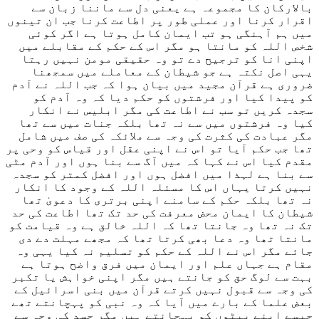
بالارکان کا مجموعہ ہے یعنی دل سے ماننا زبان سے
اقرار کرنا اور عملی طور پر اطاعت کرنا جب ان تینوں
میں ہم آہنگی ہو تب ایمان کامل ہوتا ہے اگر کوئی
شخص اللہ کو مانتا ہو مگر اس کے حکم کے مقابلے میں
اپنی انا کو ترجیح دے تو وہ حقیقی مومن نہیں رہتا
یہی اصل نکتہ ہے جو شیطان کے معاملے میں سمجھنا
ضروری ہے قرآن مجید میں بیان ہوا کہ جب اللہ نے آدم
کو پیدا کیا اور فرشتوں کو حکم دیا کہ وہ آدم کو
سجدہ کریں تو سب نے اطاعت کی مگر ابلیس نے انکار
کیا وہ فرشتوں میں سے نہ تھا بلکہ جنات میں سے تھا
مگر عبادت کی کثرت کی وجہ سے ملائکہ کی صف میں شامل
تھا جب حکم آیا تو اس نے اپنی عقل اور قیاس کو وحی پر
مقدم کیا اس نے کہا کہ میں آگ سے بنا ہوں اور آدم مٹی
سے بنا ہے لہذا میں افضل ہوں اور افضل کمتر کو سجدہ
نہیں کرتا یہاں اس کا مسئلہ اللہ کے وجود کا انکار
نہ تھا بلکہ حکم کے سامنے اپنی برتری کا دعویٰ تھا
شیطان کا ایمان محض معرفت کی حد تک تھا اطاعت کی حد
تک نہ تھا وہ جانتا تھا کہ اللہ خالق ہے وہ قیامت کو
مانتا تھا وہ دعا بھی کرتا تھا کہ مجھے مہلت دے دی
جائے مگر اس نے اللہ کے حکم کو تسلیم نہ کیا یہی وہ
مقام ہے جہاں علم اور ایمان میں فرق واضح ہوتا ہے
بہت سے لوگ حق کو جانتے ہیں مگر اپنی خواہش یا تکبر
کی وجہ سے قبول نہیں کرتے قرآن میں بنی اسرائیل کے
بعض علما کے بارے میں آیا کہ وہ نبی کو پہچانتے تھے
جیسے اپنے بیٹوں کو پہچانتے ہیں مگر حسد کی وجہ سے