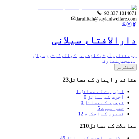
+92 337 1014071
daruliftah@saylaniwelfare.com
دارالافتاء سیلانی
ہوم
فتاوی
آرٹیکلز
شرعی کیلکولیٹرز
سوال
بھیجیں
تعارف
کیٹگریز
عقائد و ایمان کے مسائل
23
اہل بیت کے مسائل
1
آخرت کے مسائل
0
توحید کے مسائل
0
ختم نبوت
5
قسموں کے احکام
12
معاملات کے مسائل
210
ملازمت و اجرت کے مسائل
45