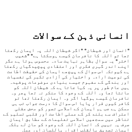
انسانی ذہن کے سوالات
*انسان اور شیطان* *اگر شیطان اللہ پہ ایمان رکھتا
تھا تو اللہ کا نافرمان کیسے ہوسکتا ہے* *شعیب
اختر* یہ سوال بظاہر نہایت سادہ محسوس ہوتا ہے مگر
اپنے اندر گہری فکری اور اعتقادی پیچیدگیاں رکھتا
ہے کیونکہ اس سوال کے پیچھے ایمان کی حقیقت اطاعت
کی نوعیت ارادہ و اختیار کی آزادی تکبر کی نفسیات
اور بندگی کے مفہوم جیسے بنیادی موضوعات پوشیدہ
ہیں عام طور پر یہ کہا جاتا ہے کہ شیطان اللہ کو
مانتا تھا وہ اللہ کے وجود کا منکر نہ تھا پھر وہ
نافرمان کیسے ہوگیا اگر وہ ایمان رکھتا تھا تو
کافر کیوں قرار پایا اس سوال کا درست جواب تب ہی
ممکن ہے جب ہم ایمان کے اسلامی تصور کو محض عقلی
اعتراف سے بلند کر کے عملی اطاعت اور قلبی تسلیم کے
تناظر میں سمجھیں اسلامی تعلیمات کے مطابق ایمان
صرف یہ نہیں کہ انسان اللہ کے وجود کو مان لے بلکہ
ایمان تصدیق بالقلب اقرار باللسان اور عمل