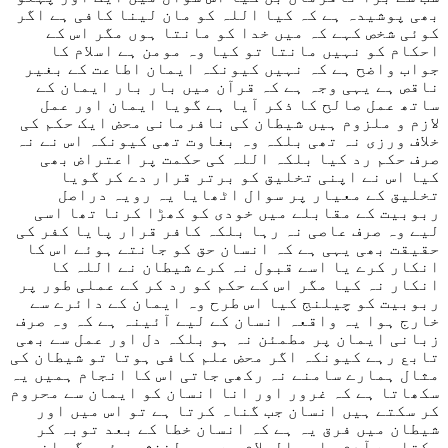
بھی پوشیدہ ہے کہ کیا اللہ کو مان لینا کافی ہے اگر
کوئی شخص کہے کہ میں خدا کو مانتا ہوں مگر اس کے
احکام کو نہیں مانتا تو کیا وہ مومن ہے اسلام کا
جواب واضح ہے کہ نہیں کیونکہ ایمان اطاعت کے بغیر
ناقص ہے یہی وجہ ہے کہ قرآن میں بار بار ایمان کے
ساتھ عمل صالح کا ذکر آیا ہے گویا ایمان اور عمل
لازم و ملزوم ہیں شیطان کی نافرمانی محض ایک حکم کی
خلاف ورزی نہ تھی بلکہ وہ بغاوت تھی کیونکہ اس نے نہ
صرف حکم رد کیا بلکہ اللہ کی حکمت پر اعتراض بھی
کیا اس نے اپنی تخلیق کو برتر قرار دے کر گویا
تخلیق کے معیار پر سوال اٹھایا یہ رویہ دراصل
ربوبیت کے مقابلے میں خودی کو کھڑا کرنا تھا اسی
لیے وہ صرف عاصی نہ رہا بلکہ کافر قرار پایا کفر کی
حقیقت بھی یہی ہے کہ انسان حق کو جانتے ہوئے اس کا
انکار کرے یا اسے قبول نہ کرے شیطان نے اللہ کا
انکار نہ کیا مگر اس کے حکم کو رد کر کے عملی طور پر
ربوبیت کو چیلنج کیا اس طرح وہ ایمان کے دائرے سے
خارج ہوا یہ واقعہ انسان کے لیے آئینہ ہے کہ وہ صرف
زبانی ایمان پر مطمئن نہ ہو بلکہ دل اور عمل سے بھی
تابع رہے کیونکہ اگر محض علم کافی ہوتا تو شیطان کی
مثال ہمارے سامنے نہ رکھی جاتی اس کا انجام ہمیں یہ
سکھاتا ہے کہ غرور اور انا انسان کو ایمان سے محروم
کر سکتے ہیں انسان جب گناہ کرتا ہے تو اس میں اور
شیطان میں فرق یہ ہے کہ انسان خطا کے بعد توبہ کر
سکتا ہے آدم علیہ السلام سے بھی لغزش ہوئی مگر انہوں