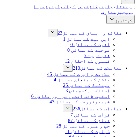
ہوم
فتاوی
آرٹیکلز
شرعی کیلکولیٹرز
سوال
بھیجیں
تعارف
کیٹگریز
عقائد و ایمان کے مسائل
23
اہل بیت کے مسائل
1
آخرت کے مسائل
0
توحید کے مسائل
0
ختم نبوت
5
قسموں کے احکام
12
معاملات کے مسائل
210
ملازمت و اجرت کے مسائل
45
پنشن کے متعلق مسائل
4
بینکنگ کے مسائل
25
اسٹاک ایکسچینج
3
اسٹیٹ لائف انشورنس اور تکافل
6
خریدوفروخت کے مسائل
43
عبادات کے مسائل
236
قرآت کے مسائل
7
نماز کے مسائل
87
حج و عمرہ کے مسائل
28
طہارت کے مسائل
11
زکوۃ کے مسائل
64