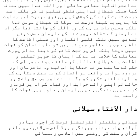
نے اعتراف کیا معافی مانگی اور اللہ نے انہیں معاف
کیا جبکہ شیطان نے اپنی غلطی تسلیم نہ کی بلکہ اسے
درست ثابت کرنے کی کوشش کی یہی فرق عبدیت اور بغاوت
کا ہے پس یہ کہنا درست نہ ہوگا کہ شیطان مومن تھا
بلکہ صحیح بات یہ ہے کہ وہ اللہ کو جانتا تھا مگر اس
نے ایمان کے تقاضے پورے نہ کیے ایمان محض ذہنی
تصدیق نہیں بلکہ قلبی انکسار اور عملی اطاعت کا
نام ہے جب یہ عناصر جمع نہ ہوں تو علم انسان کو نجات
نہیں دیتا بلکہ اس پر حجت قائم کر دیتا ہے اس پورے
معاملے کا خلاصہ یہ ہے کہ ایمان کا جوہر تسلیم و
اطاعت ہے شیطان نے اللہ کو مانتے ہوئے بھی اس کے
حکم کے سامنے سر نہ جھکایا اس لیے وہ نافرمان اور
مردود ہوا یہ واقعہ ہر انسان کو یہ سبق دیتا ہے کہ
وہ اپنے اندر تکبر کو جگہ نہ دے اور جب حق واضح ہو
جائے تو اپنی رائے خواہش اور قیاس کو اس پر قربان
کر دے یہی بندگی ہے یہی ایمان ہے اور یہی نجات کا
راستہ ہے
دار الافتاء سیلانی
سیلانی ویلفیئر انٹرنیشنل ٹرسٹ کراچی، بہادر
آباد، چار مینار چورنگی، ہیڈ آفس سیلانی میں واقع
قرآن و سنت کی روشنی میں اسلامی رہنمائی