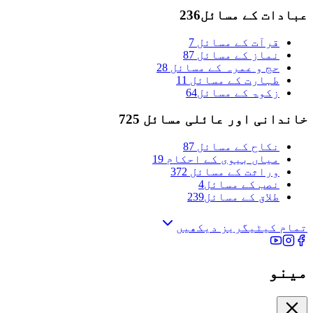
عبادات کے مسائل
236
قرآت کے مسائل
7
نماز کے مسائل
87
حج و عمرہ کے مسائل
28
طہارت کے مسائل
11
زکوۃ کے مسائل
64
خاندانی اور عائلی مسائل
725
نکاح کے مسائل
87
میاں بیوی کے احکام
19
وراثت کے مسائل
372
نصب کے مسائل
4
طلاق کے مسائل
239
تمام کیٹیگریز دیکھیں
مینو