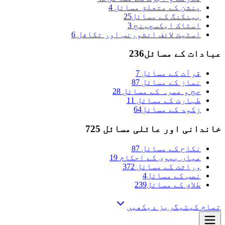
پنشن کے متعلق مسائل
4
بینکنگ کے مسائل
25
اسٹاک ایکسچینج
3
اسٹیٹ لائف انشورنس اور تکافل
6
عبادات کے مسائل
236
قرآت کے مسائل
7
نماز کے مسائل
87
حج و عمرہ کے مسائل
28
طہارت کے مسائل
11
زکوۃ کے مسائل
64
خاندانی اور عائلی مسائل
725
نکاح کے مسائل
87
میاں بیوی کے احکام
19
وراثت کے مسائل
372
نصب کے مسائل
4
طلاق کے مسائل
239
تمام کیٹیگریز دیکھیں