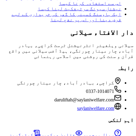
اس سے استفادہ کرنا کیسا
نیشنل سیونگ سرٹیفکیٹ لینا کیسا
ایک ہاوسنگ کمپنی کا گھر کی خریداری کے لیے
قرض دینا اور اس پر نفع لینا
دار الافتاء سیلانی
سیلانی ویلفیئر انٹرنیشنل ٹرسٹ کراچی، بہادر
آباد، چار مینار چورنگی، ہیڈ آفس سیلانی میں واقع
قرآن و سنت کی روشنی میں اسلامی رہنمائی
رابطہ
کراچی، بہادر آباد، چار مینار چورنگی
0337-1014071
daruliftah@saylaniwelfare.com
saylaniwelfare.com
اہم لنکس
سوال پوچھیں
فتاویٰ دیکھیں
کیٹیگریز