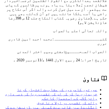
فلاتقعد بعدالذکرٰی مع القوم الظٰلمین
ترجمہ:خبردار
شیطان تجھے بُھلا دیتا ہے یاد ہونے پرظالموں کے پاس
مت بیٹھو۔ اُن سے میل جول کرنے والے اگر اُس نکاح پر
راضی یا اُسے ہلکا جانتے ہیں تو اُن کےلئے بھی یہی
حکم ہے۔(فتاویٰ رضویہ کتاب النکاح جلد 12 ص 398رضا
فاؤنڈیشن لاہو)
واللہ تعالٰی اعلم بالصواب
کتبــــــــــــــــــہ:
محمد احمد امین قادری
نوری
الجواب الصـحــــیح:مفتی وسیم اختر المدنی
تاریخ اجراء: 24 ربیع الاول 1441 ھ/11نومبر 2020 ء
فتاویٰ
عورتوں کامردوں کی مشابہت اختیار کرنا
خریداری مل کر کی اس کی تقسیم ،بل کی ذمہ داری
وائن گلاس کے استعمال کا حکم
والد کی تقسیم پر اولا د نا خوش
انگلینڈ میں قائم میٹ کمیٹی میں ڈونیشن دے کر