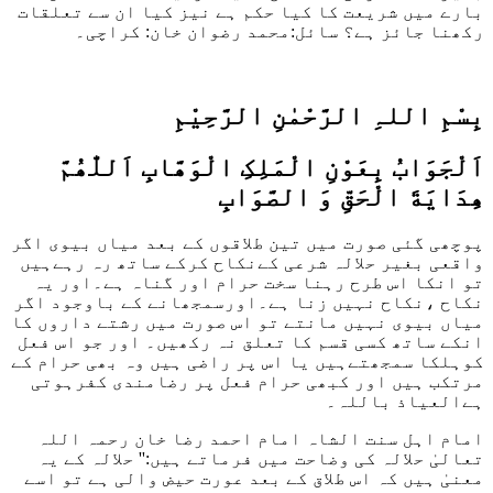
بارے میں شریعت کا کیا حکم ہے نیز کیا ان سے تعلقات
رکھنا جائز ہے؟
سائل:محمد رضوان خان: کراچی۔
بِسْمِ اللہِ الرَّحْمٰنِ الرَّحِيْمِ
اَلْجَوَابُ بِعَوْنِ الْمَلِکِ الْوَھَّابِ اَللّٰھُمَّ
ھِدَايَةَ الْحَقِّ وَ الصَّوَابِ
پوچھی گئی صورت میں تین طلاقوں کے بعد میاں بیوی اگر
واقعی بغیر حلالہ شرعی کےنکاح کرکے ساتھ رہ رہےہیں
تو انکا اس طرح رہنا سخت حرام اور گناہ ہے۔اور یہ
نکاح ،نکاح نہیں زنا ہے۔اورسمجھانے کے باوجود اگر
میاں بیوی نہیں مانتے تو اس صورت میں رشتے داروں کا
انکے ساتھ کسی قسم کا تعلق نہ رکھیں۔ اور جو اس فعل
کوہلکا سمجھتےہیں یا اس پر راضی ہیں وہ بھی حرام کے
مرتکب ہیں اور کبھی حرام فعل پر رضامندی کفرہوتی
ہےالعیاذ باللہ۔
امام اہل سنت الشاہ امام احمد رضا خان رحمہ اللہ
تعالیٰ حلالہ کی وضاحت میں فرماتے ہیں:'' حلالہ کے یہ
معنیٰ ہیں کہ اس طلاق کے بعد عورت حیض والی ہے تو اسے