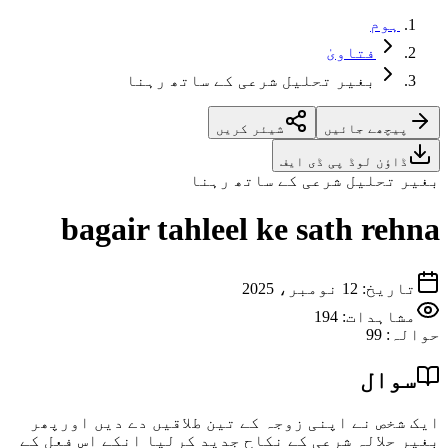
ہوم
فتاویٰ
بغیر تحلیل شرعی کے ساتھ رہنا
پیچھے جائیں
شیئر کریں
ڈاؤن لوڈ پی ڈی ایف
بغیر تحلیل شرعی کے ساتھ رہنا
bagair tahleel ke sath rehna
تاریخ
:
12 نومبر، 2025
مشاہدات:
194
حوالہ
:
99
سوال
ایک شخص نے اپنی زوجہ کے تین طلاقیں دے دیں اورپھر
بغیر حلالہ شرعی کے نکاح جدید کرلیا انکے اس فعل کے