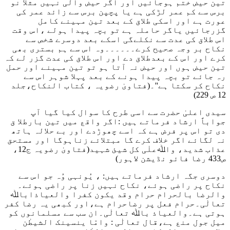
تین حیض ختم ہوجائیں اور اگر حیض والی نہیں مثلا نو
برس سے کم عمر لڑکی ہے یا پچپن برس سے زائد عمر کی
عورت ہے اور اسکی طلاق کے بعد تین مہینے کامل
گزرجائیں یاگر حاملہ ہے تو بچہ پیدا ہولے ،اس وقت
اس طلاق کی عدت سے ن
کلے
گی اسکے بعد دوسرے شخص سے
نکاح بر وجہ صحیح کرے۔۔۔۔۔۔وہ اس سے ہم بستری بھی
کرے اور اس کے بعدطلاق دے اور اس طلاق کی عدت گزر لے کہ
تین حیض ہوں اور حیض نہ آتا ہو تو تین مہینے اور حمل
رہ جائے تو بچہ پیدا ہونے کے بعد پہلا شوہر اس سے
نکاح کر سکتا ہے''۔
(فتاویٰ رضویہ ، کتاب النکاح،جلد
12 ص 229)
سیدی اعلیٰ حضرت سے اسی طرح کا سوال کیا گیا آپ
جواباً ارشاد فرماتے ہیں :
اگر واقع میں تین بارطلا ق
دی تو اس پر فرض ہے کہ اسے چھوڑدے اور بے حلالہ ہاتھ
نہ لگائے اگر خلاف کرے گا مبتلائے زناہوگا اور مستحق
عذاب شدید، واﷲعلٰی کل شیئ شہید
(
فتاویٰ رضویہ ج12،
ص433 رضا فائو نڈیشن لاہور)
دوسری جگہ ارشاد فرماتے ہیں:
، یُونہی وُہ جو اس سے
نکاح پر راضی ہوئے، نکاح نہیں زنا پر راضی ہوئے۔
والرضا بالحرام حرام وقد یکون کفرا والعیاذاباﷲ
تعالٰی۔حرام فعل پر رضاحرام ہے،اور کبھی یہ رضا کفر
ہوتی ہے۔والعیاذ باﷲ تعالٰی۔ان سب سے مسلمانوں کو
میل جول منع ہے،قال تعالٰی :
وامّا ینسینک الشیطٰن